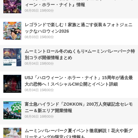
ィーン・ホラー・ナイト』情報
08月05日 15時00分
レゴランドで楽しむ！家族と過ごす仮装＆フォトジェニ
ックなハロウィン2026
08月03日 15時00分
ムーミントロール冬のぬくもり×ムーミンバレーパーク特
別コラボ開催情報まとめ
08月04日 15時00分
USJ「ハロウィーン・ホラー・ナイト」15周年が過去最
大の恐怖へ！スペシャルCM公開とイベント詳細
08月04日 15時00分
富士急ハイランド「ZOKKON」200万人突破記念セレモ
ニー＆新エリア開業情報
08月06日 16時00分
ムーミンバレーパーク夏イベント徹底解説！花火や新グ
リーティングや限定パス情報も