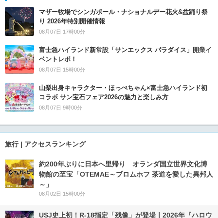
マザー牧場でシンガポール・ナショナルデー花火&盆踊り祭
り 2026年特別開催情報
08月07日 17時00分
富士急ハイランド新常設「サンエックス パラダイス」開業イ
ベントレポ！
08月07日 15時00分
山梨出身キャラクター・ほっぺちゃん×富士急ハイランド初
コラボ サン宝石フェア2026の魅力と楽しみ方
08月07日 9時00分
旅行 | アクセスランキング
約200年ぶりに日本へ里帰り オランダ国立世界文化博
物館の至宝「OTEMAE～ブロムホフ 茶道を愛した異邦人
～」
08月02日 15時00分
USJ史上初！R-18指定「残像」が登場｜2026年『ハロウ