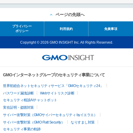
ページの先頭へ
プライバシー
利用規約
免責事項
ポリシー
Copyright © 2026 GMO INSIGHT Inc. All Rights Reserved.
GMOインターネットグループのセキュリティ事業について
世界初総合ネットセキュリティサービス「GMOセキュリティ24」
パスワード漏洩診断
Webサイトリスク診断
セキュリティ相談AIチャットボット
実在証明・盗聴対策
サイバー攻撃対策（GMOサイバーセキュリティ byイエラエ）
サイバー攻撃対策（GMO Flatt Security）
なりすまし対策
セキュリティ事業の軌跡