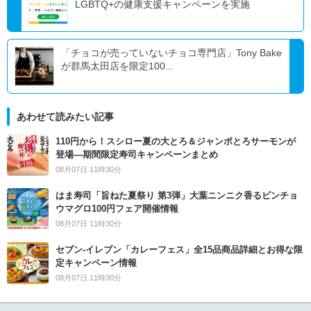
LGBTQ+の健康支援キャンペーンを実施
「チョコが売っていないチョコ専門店」Tony Bake
が群馬太田店を限定100...
あわせて読みたい記事
110円から！スシロー夏の大とろ＆ジャンボとろサーモンが
登場―期間限定寿司キャンペーンまとめ
08月07日 11時30分
はま寿司「旨ねた夏祭り 第3弾」大葉ニンニク香るビンチョ
ウマグロ100円フェア開催情報
08月07日 11時30分
セブン‐イレブン「カレーフェス」全15品商品詳細とお得な限
定キャンペーン情報
08月07日 11時30分