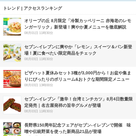
トレンド | アクセスランキング
オリーブの丘 8月限定「冷製カッペリーニ 赤海老のレモ
ンガーリック」新登場！爽やか夏メニューを徹底解説
08月01日 11時30分
セブン‐イレブンに爽やか「レモン」スイーツ＆パン新登
場！夏に食べたい限定商品をチェック
08月03日 11時30分
ピザハット夏休みセット3種が3,000円から！お盆や集ま
りにぴったりのボリューム&おトクな期間限定メニュー
08月03日 13時00分
セブン-イレブン「激辛！台湾ミンチカツ」8月4日数量限
定発売｜名古屋発祥の旨辛グルメが登場
08月03日 11時30分
長野県150周年記念フェアがセブン-イレブンで開催 味
噌や伝統野菜を使った新商品21品が登場