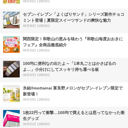
08月04日 11時30分
セブン‐イレブン「よくばりサンド」シリーズ新作チョコ
ミント登場｜夏限定スイーツサンドの爽快な魅力
08月06日 11時30分
関西限定！和歌山の恵みを味わう『和歌山毎度おおきに
フェア』全商品徹底紹介
08月03日 11時30分
100均に便利なの出たよ～「1本丸ごとはかさばるの
よ…」小分けにしてスッキリ持ち運べる板
08月02日 11時00分
氷結®mottainai 富良野メロンがセブン‐イレブン限定で
新登場！
08月03日 11時30分
1枚22円って衝撃…100均で買えるとは思ってなかった衛
生グッズ
08月01日 11時00分