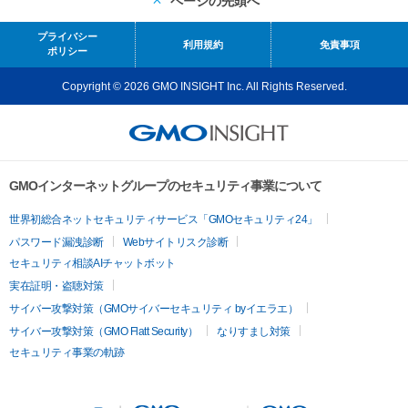
ページの先頭へ
プライバシー
利用規約
免責事項
ポリシー
Copyright © 2026 GMO INSIGHT Inc. All Rights Reserved.
GMOインターネットグループのセキュリティ事業について
世界初総合ネットセキュリティサービス「GMOセキュリティ24」
パスワード漏洩診断
Webサイトリスク診断
セキュリティ相談AIチャットボット
実在証明・盗聴対策
サイバー攻撃対策（GMOサイバーセキュリティ byイエラエ）
サイバー攻撃対策（GMO Flatt Security）
なりすまし対策
セキュリティ事業の軌跡