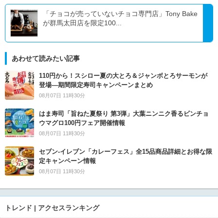
「チョコが売っていないチョコ専門店」Tony Bake
が群馬太田店を限定100...
あわせて読みたい記事
110円から！スシロー夏の大とろ＆ジャンボとろサーモンが
登場―期間限定寿司キャンペーンまとめ
08月07日 11時30分
はま寿司「旨ねた夏祭り 第3弾」大葉ニンニク香るビンチョ
ウマグロ100円フェア開催情報
08月07日 11時30分
セブン‐イレブン「カレーフェス」全15品商品詳細とお得な限
定キャンペーン情報
08月07日 11時30分
トレンド | アクセスランキング