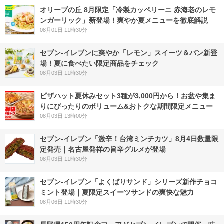
オリーブの丘 8月限定「冷製カッペリーニ 赤海老のレモ
ンガーリック」新登場！爽やか夏メニューを徹底解説
08月01日 11時30分
セブン‐イレブンに爽やか「レモン」スイーツ＆パン新登
場！夏に食べたい限定商品をチェック
08月03日 11時30分
ピザハット夏休みセット3種が3,000円から！お盆や集ま
りにぴったりのボリューム&おトクな期間限定メニュー
08月03日 13時00分
セブン-イレブン「激辛！台湾ミンチカツ」8月4日数量限
定発売｜名古屋発祥の旨辛グルメが登場
08月03日 11時30分
セブン‐イレブン「よくばりサンド」シリーズ新作チョコ
ミント登場｜夏限定スイーツサンドの爽快な魅力
08月06日 11時30分