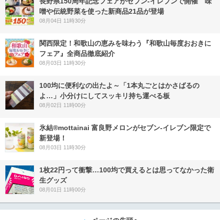
長野県150周年記念フェアがセブン-イレブンで開催 味
噌や伝統野菜を使った新商品21品が登場
08月04日 11時30分
関西限定！和歌山の恵みを味わう『和歌山毎度おおきに
フェア』全商品徹底紹介
08月03日 11時30分
100均に便利なの出たよ～「1本丸ごとはかさばるの
よ…」小分けにしてスッキリ持ち運べる板
08月02日 11時00分
氷結®mottainai 富良野メロンがセブン‐イレブン限定で
新登場！
08月03日 11時30分
1枚22円って衝撃…100均で買えるとは思ってなかった衛
生グッズ
08月01日 11時00分