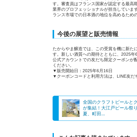
す。審査員はフランス国家が認定する最高職
業界のプロフェッショナルが担当していま
ランス市場での日本酒の地位を高めるため
今後の展望と販売情報
たからやま醸造では、この受賞を機に新たにR
す。新しい酒質への期待とともに、2025年
公式アカウントでの友だち限定クーポンが
ください。
▼販売開始日：2025年6月16日
▼クーポンコードと利用方法は、LINE友
全国のクラフトビールと
が集結！大江戸ビール祭り 
夏、町田...