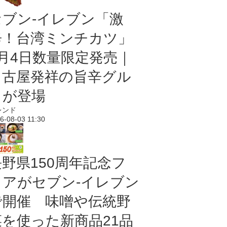
セブン-イレブン「激
辛！台湾ミンチカツ」
8月4日数量限定発売｜
名古屋発祥の旨辛グル
メが登場
レンド
6-08-03 11:30
長野県150周年記念フ
ェアがセブン-イレブン
で開催 味噌や伝統野
菜を使った新商品21品