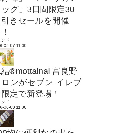
ドッグ」3日間限定30
円引きセールを開催
中！
レンド
6-08-07 11:30
結®mottainai 富良野
メロンがセブン‐イレブ
ン限定で新登場！
レンド
6-08-03 11:30
100均に便利なの出た