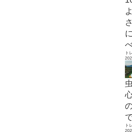
ト
202
心
ト
202