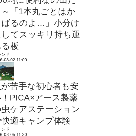
よ～「1本丸ごとはか
さばるのよ…」小分け
にしてスッキリ持ち運
べる板
レンド
6-08-02 11:00
虫が苦手な初心者も安
！PICA×アース製薬
の虫ケアステーション
で快適キャンプ体験
レンド
6-08-05 11:30