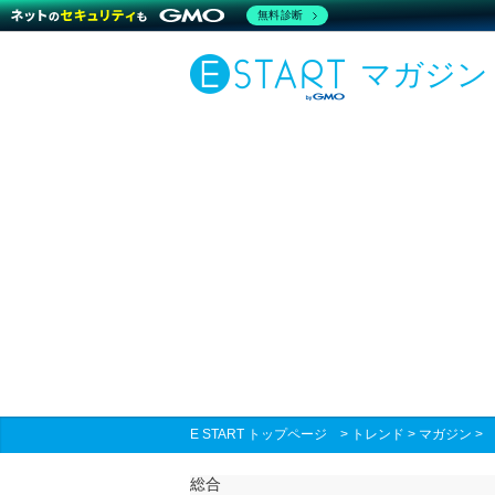
無料診断
マガジン
E START トップページ
>
トレンド
>
マガジン
総合