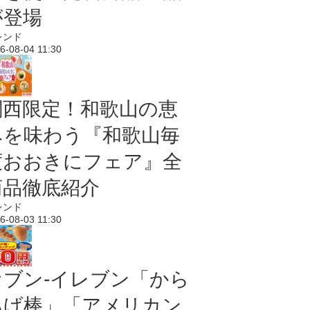
が登場
レンド
6-08-04 11:30
関西限定！和歌山の恵
みを味わう『和歌山毎
度おおきにフェア』全
商品徹底紹介
レンド
6-08-03 11:30
セブン‐イレブン「から
あげ棒」「アメリカン