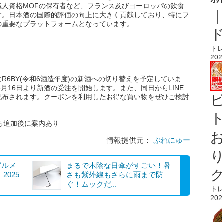
人資格MOFの保有者など、フランス及びヨーロッパの飲食
す。日本酒の国際的評価の向上に大きく貢献しており、特にフ
の重要なプラットフォームとなっています。
ト
202
6BY(令和6酒造年度)の新酒への切り替えを予定していま
6月16日より新酒の受注を開始します。また、同日からLINE
配布されます。クーポンを利用したお得な買い物をぜひご検討
ト
だち追加後に案内あり
情報提供元：
ぷれにゅー
グルメ
まるで木陰な日傘がすごい！暑
2025
さも紫外線もさらに雨まで防
ぐ！ムックだ...
ト
202