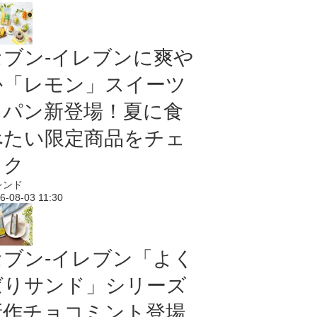
セブン‐イレブンに爽や
か「レモン」スイーツ
＆パン新登場！夏に食
べたい限定商品をチェ
ック
レンド
6-08-03 11:30
セブン‐イレブン「よく
ばりサンド」シリーズ
新作チョコミント登場