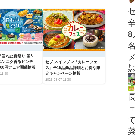
「旨ねた夏祭り 第3
ニンニク香るビンチョ
セブン‐イレブン「カレーフェ
ト
00円フェア開催情報
ス」全15品商品詳細とお得な限
202
定キャンペーン情報
11:30
2026-08-07 11:30