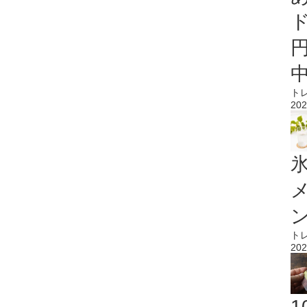
ト
202
氷
ト
202