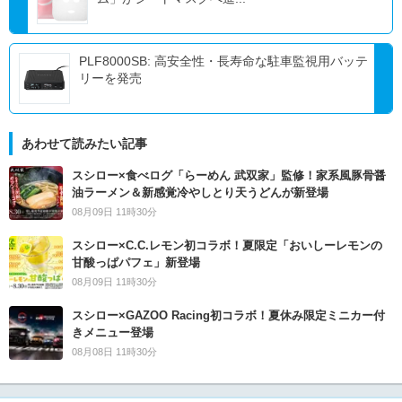
PLF8000SB: 高安全性・長寿命な駐車監視用バッテ
リーを発売
あわせて読みたい記事
スシロー×食べログ「らーめん 武双家」監修！家系風豚骨醤
油ラーメン＆新感覚冷やしとり天うどんが新登場
08月09日 11時30分
スシロー×C.C.レモン初コラボ！夏限定「おいしーレモンの
甘酸っぱパフェ」新登場
08月09日 11時30分
スシロー×GAZOO Racing初コラボ！夏休み限定ミニカー付
きメニュー登場
08月08日 11時30分