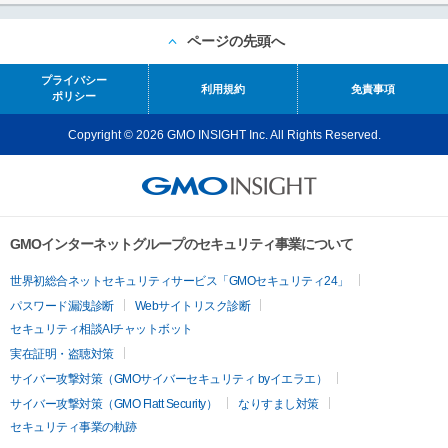
ページの先頭へ
プライバシー
利用規約
免責事項
ポリシー
Copyright © 2026 GMO INSIGHT Inc. All Rights Reserved.
GMOインターネットグループのセキュリティ事業について
世界初総合ネットセキュリティサービス「GMOセキュリティ24」
パスワード漏洩診断
Webサイトリスク診断
セキュリティ相談AIチャットボット
実在証明・盗聴対策
サイバー攻撃対策（GMOサイバーセキュリティ byイエラエ）
サイバー攻撃対策（GMO Flatt Security）
なりすまし対策
セキュリティ事業の軌跡