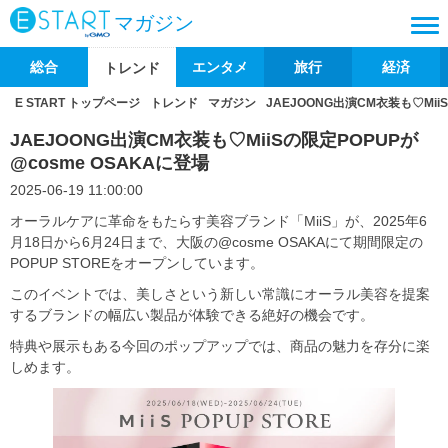
マガジン
総合
エンタメ
旅行
経済
トレンド
E START トップページ
トレンド
マガジン
JAEJOONG出演CM衣装も♡Mii
JAEJOONG出演CM衣装も♡MiiSの限定POPUPが
@cosme OSAKAに登場
2025-06-19 11:00:00
オーラルケアに革命をもたらす美容ブランド「MiiS」が、2025年6
月18日から6月24日まで、大阪の@cosme OSAKAにて期間限定の
POPUP STOREをオープンしています。
このイベントでは、美しさという新しい常識にオーラル美容を提案
するブランドの幅広い製品が体験できる絶好の機会です。
特典や展示もある今回のポップアップでは、商品の魅力を存分に楽
しめます。