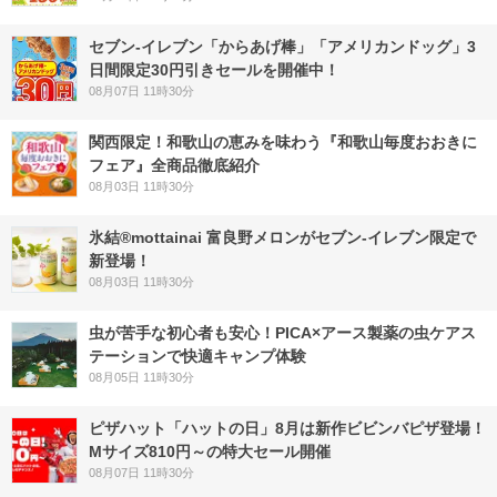
セブン‐イレブン「からあげ棒」「アメリカンドッグ」3
日間限定30円引きセールを開催中！
08月07日 11時30分
関西限定！和歌山の恵みを味わう『和歌山毎度おおきに
フェア』全商品徹底紹介
08月03日 11時30分
氷結®mottainai 富良野メロンがセブン‐イレブン限定で
新登場！
08月03日 11時30分
虫が苦手な初心者も安心！PICA×アース製薬の虫ケアス
テーションで快適キャンプ体験
08月05日 11時30分
ピザハット「ハットの日」8月は新作ビビンバピザ登場！
Mサイズ810円～の特大セール開催
08月07日 11時30分