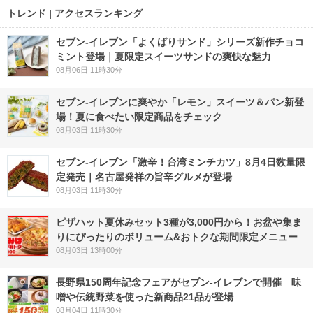
トレンド | アクセスランキング
セブン‐イレブン「よくばりサンド」シリーズ新作チョコ
ミント登場｜夏限定スイーツサンドの爽快な魅力
08月06日 11時30分
セブン‐イレブンに爽やか「レモン」スイーツ＆パン新登
場！夏に食べたい限定商品をチェック
08月03日 11時30分
セブン-イレブン「激辛！台湾ミンチカツ」8月4日数量限
定発売｜名古屋発祥の旨辛グルメが登場
08月03日 11時30分
ピザハット夏休みセット3種が3,000円から！お盆や集ま
りにぴったりのボリューム&おトクな期間限定メニュー
08月03日 13時00分
長野県150周年記念フェアがセブン-イレブンで開催 味
噌や伝統野菜を使った新商品21品が登場
08月04日 11時30分