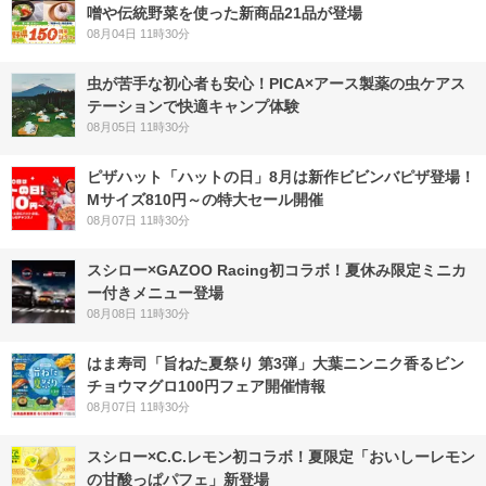
噌や伝統野菜を使った新商品21品が登場
08月04日 11時30分
虫が苦手な初心者も安心！PICA×アース製薬の虫ケアス
テーションで快適キャンプ体験
08月05日 11時30分
ピザハット「ハットの日」8月は新作ビビンバピザ登場！
Mサイズ810円～の特大セール開催
08月07日 11時30分
スシロー×GAZOO Racing初コラボ！夏休み限定ミニカ
ー付きメニュー登場
08月08日 11時30分
はま寿司「旨ねた夏祭り 第3弾」大葉ニンニク香るビン
チョウマグロ100円フェア開催情報
08月07日 11時30分
スシロー×C.C.レモン初コラボ！夏限定「おいしーレモン
の甘酸っぱパフェ」新登場