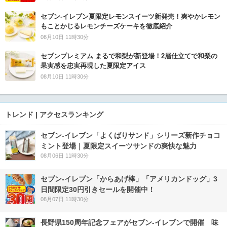
セブン‐イレブン夏限定レモンスイーツ新発売！爽やかレモン
もことかじるレモンチーズケーキを徹底紹介
08月10日 11時30分
セブンプレミアム まるで和梨が新登場！2層仕立てで和梨の
果実感を忠実再現した夏限定アイス
08月10日 11時30分
トレンド | アクセスランキング
セブン‐イレブン「よくばりサンド」シリーズ新作チョコ
ミント登場｜夏限定スイーツサンドの爽快な魅力
08月06日 11時30分
セブン‐イレブン「からあげ棒」「アメリカンドッグ」3
日間限定30円引きセールを開催中！
08月07日 11時30分
長野県150周年記念フェアがセブン-イレブンで開催 味