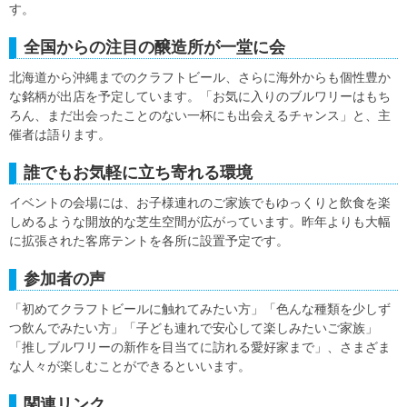
す。
全国からの注目の醸造所が一堂に会
北海道から沖縄までのクラフトビール、さらに海外からも個性豊か
な銘柄が出店を予定しています。「お気に入りのブルワリーはもち
ろん、まだ出会ったことのない一杯にも出会えるチャンス」と、主
催者は語ります。
誰でもお気軽に立ち寄れる環境
イベントの会場には、お子様連れのご家族でもゆっくりと飲食を楽
しめるような開放的な芝生空間が広がっています。昨年よりも大幅
に拡張された客席テントを各所に設置予定です。
参加者の声
「初めてクラフトビールに触れてみたい方」「色んな種類を少しず
つ飲んでみたい方」「子ども連れで安心して楽しみたいご家族」
「推しブルワリーの新作を目当てに訪れる愛好家まで」、さまざま
な人々が楽しむことができるといいます。
関連リンク