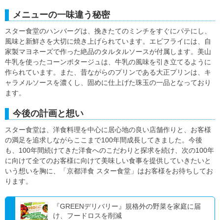
メニューの一味違う秘密
スター食堂のハンバーグは、挽きたてのミンチをすぐにパテにし、
風味と新鮮さを大切に焼き上げられています。エビフライには、自
家製マヨネーズで作った絶品のタルタルソースが付属します。美山
牛乳を使ったコーンポタージュは、牛乳の風味を引き立てるように
作られています。また、昔ながらのプリンである大正プリンは、キ
ャラメルソースを濃くし、固めに仕上げた珠玉の一品となっており
ます。
今後の計画と想い
スター食堂は、洋食料理を中心に居心地の良い店舗作りと、お客様
の満足を追求しながらここまで100年間成長してきました。今後
も、100年間続けてきた洋食へのこだわりと探求を続け、次の100年
に向けて全てのお客様に向けて美味しい食事を提供していきたいと
いう想いを胸に、「京都洋食 スター食堂」はお客様をお待ちしてお
ります。
『GREENデリバリー』規格外の野菜を家庭に届
け、フードロスを削減