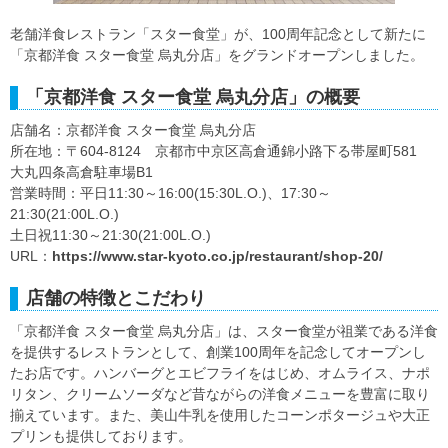
老舗洋食レストラン「スター食堂」が、100周年記念として新たに
「京都洋食 スター食堂 烏丸分店」をグランドオープンしました。
「京都洋食 スター食堂 烏丸分店」の概要
店舗名：京都洋食 スター食堂 烏丸分店
所在地：〒604-8124 京都市中京区高倉通錦小路下る帯屋町581
大丸四条高倉駐車場B1
営業時間：平日11:30～16:00(15:30L.O.)、17:30～
21:30(21:00L.O.)
土日祝11:30～21:30(21:00L.O.)
URL：
https://www.star-kyoto.co.jp/restaurant/shop-20/
店舗の特徴とこだわり
「京都洋食 スター食堂 烏丸分店」は、スター食堂が祖業である洋食
を提供するレストランとして、創業100周年を記念してオープンし
たお店です。ハンバーグとエビフライをはじめ、オムライス、ナポ
リタン、クリームソーダなど昔ながらの洋食メニューを豊富に取り
揃えています。また、美山牛乳を使用したコーンポタージュや大正
プリンも提供しております。