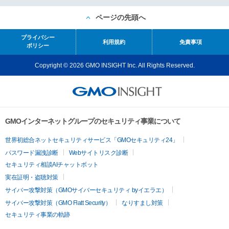
ページの先頭へ
プライバシー
利用規約
免責事項
ポリシー
Copyright © 2026 GMO INSIGHT Inc. All Rights Reserved.
GMOインターネットグループのセキュリティ事業について
世界初総合ネットセキュリティサービス「GMOセキュリティ24」
パスワード漏洩診断
Webサイトリスク診断
セキュリティ相談AIチャットボット
実在証明・盗聴対策
サイバー攻撃対策（GMOサイバーセキュリティ byイエラエ）
サイバー攻撃対策（GMO Flatt Security）
なりすまし対策
セキュリティ事業の軌跡