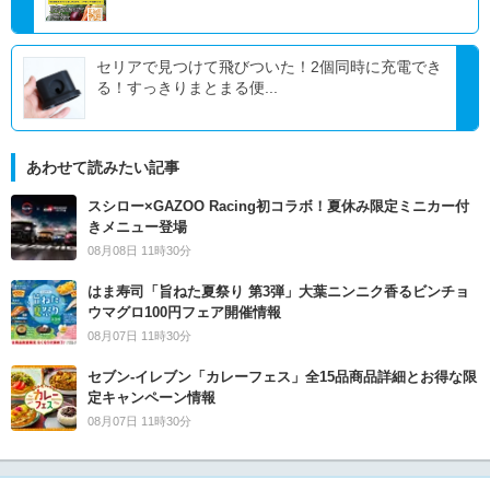
セリアで見つけて飛びついた！2個同時に充電でき
る！すっきりまとまる便...
あわせて読みたい記事
スシロー×GAZOO Racing初コラボ！夏休み限定ミニカー付
きメニュー登場
08月08日 11時30分
はま寿司「旨ねた夏祭り 第3弾」大葉ニンニク香るビンチョ
ウマグロ100円フェア開催情報
08月07日 11時30分
セブン‐イレブン「カレーフェス」全15品商品詳細とお得な限
定キャンペーン情報
08月07日 11時30分