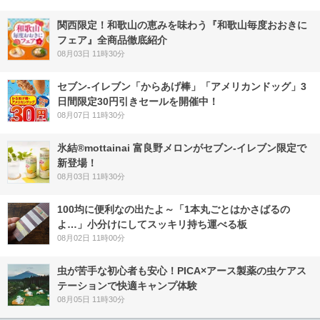
関西限定！和歌山の恵みを味わう『和歌山毎度おおきに
フェア』全商品徹底紹介
08月03日 11時30分
セブン‐イレブン「からあげ棒」「アメリカンドッグ」3
日間限定30円引きセールを開催中！
08月07日 11時30分
氷結®mottainai 富良野メロンがセブン‐イレブン限定で
新登場！
08月03日 11時30分
100均に便利なの出たよ～「1本丸ごとはかさばるの
よ…」小分けにしてスッキリ持ち運べる板
08月02日 11時00分
虫が苦手な初心者も安心！PICA×アース製薬の虫ケアス
テーションで快適キャンプ体験
08月05日 11時30分