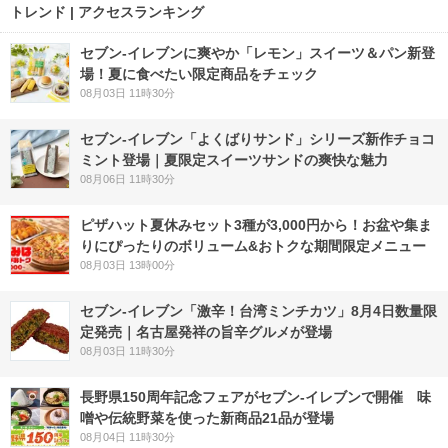
トレンド | アクセスランキング
セブン‐イレブンに爽やか「レモン」スイーツ＆パン新登
場！夏に食べたい限定商品をチェック
08月03日 11時30分
セブン‐イレブン「よくばりサンド」シリーズ新作チョコ
ミント登場｜夏限定スイーツサンドの爽快な魅力
08月06日 11時30分
ピザハット夏休みセット3種が3,000円から！お盆や集ま
りにぴったりのボリューム&おトクな期間限定メニュー
08月03日 13時00分
セブン-イレブン「激辛！台湾ミンチカツ」8月4日数量限
定発売｜名古屋発祥の旨辛グルメが登場
08月03日 11時30分
長野県150周年記念フェアがセブン-イレブンで開催 味
噌や伝統野菜を使った新商品21品が登場
08月04日 11時30分