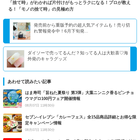
「捨て時」がわかれば片付けがもっとラクになる！プロが教え
る！「モノの捨て時」の見極め方
発売前から重版予約の超人気アイテムも！売り切
れ警報発令中！6月下旬発...
ダイソーで売ってるんだ？知ってる人は大歓喜♡海
外発のキャラグッズ
あわせて読みたい記事
はま寿司「旨ねた夏祭り 第3弾」大葉ニンニク香るビンチョ
ウマグロ100円フェア開催情報
08月07日 11時30分
セブン‐イレブン「カレーフェス」全15品商品詳細とお得な限
定キャンペーン情報
08月07日 11時30分