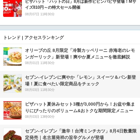
ピザハット「ハットの日」8月は新作ビビンバピザ登場！Mサ
イズ810円～の特大セール開催
08月07日 11時30分
トレンド | アクセスランキング
オリーブの丘 8月限定「冷製カッペリーニ 赤海老のレモ
ンガーリック」新登場！爽やか夏メニューを徹底解説
08月01日 11時30分
セブン‐イレブンに爽やか「レモン」スイーツ＆パン新登
場！夏に食べたい限定商品をチェック
08月03日 11時30分
ピザハット夏休みセット3種が3,000円から！お盆や集ま
りにぴったりのボリューム&おトクな期間限定メニュー
08月03日 13時00分
セブン-イレブン「激辛！台湾ミンチカツ」8月4日数量限
定発売｜名古屋発祥の旨辛グルメが登場