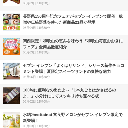
08月03日 11時30分
長野県150周年記念フェアがセブン-イレブンで開催 味
噌や伝統野菜を使った新商品21品が登場
08月04日 11時30分
関西限定！和歌山の恵みを味わう『和歌山毎度おおきに
フェア』全商品徹底紹介
08月03日 11時30分
セブン‐イレブン「よくばりサンド」シリーズ新作チョコ
ミント登場｜夏限定スイーツサンドの爽快な魅力
08月06日 11時30分
100均に便利なの出たよ～「1本丸ごとはかさばるの
よ…」小分けにしてスッキリ持ち運べる板
08月02日 11時00分
氷結®mottainai 富良野メロンがセブン‐イレブン限定で
新登場！
08月03日 11時30分