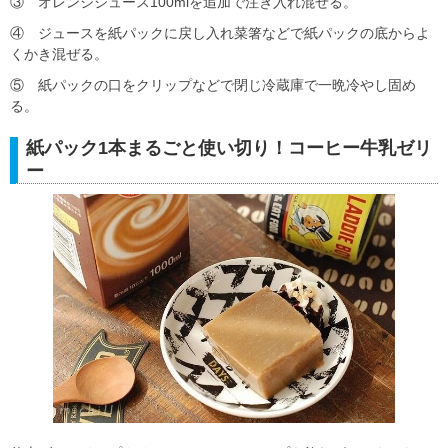
③ オレンジジュース100mlを追加で注ぎ入れ混ぜる。
④ ジュースを紙パックに戻し入れ菜箸などで紙パックの底からよ
くかき混ぜる。
⑤ 紙パックの口をクリップなどで閉じ冷蔵庫で一晩冷やし固め
る。
紙パック1本まるごと使い切り！コーヒー牛乳ゼリ
ー