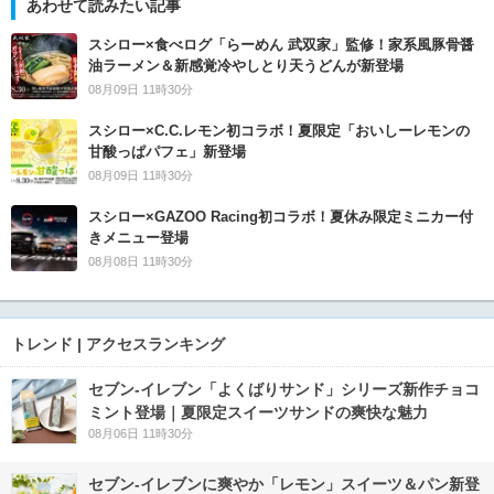
あわせて読みたい記事
スシロー×食べログ「らーめん 武双家」監修！家系風豚骨醤
油ラーメン＆新感覚冷やしとり天うどんが新登場
08月09日 11時30分
スシロー×C.C.レモン初コラボ！夏限定「おいしーレモンの
甘酸っぱパフェ」新登場
08月09日 11時30分
スシロー×GAZOO Racing初コラボ！夏休み限定ミニカー付
きメニュー登場
08月08日 11時30分
トレンド | アクセスランキング
セブン‐イレブン「よくばりサンド」シリーズ新作チョコ
ミント登場｜夏限定スイーツサンドの爽快な魅力
08月06日 11時30分
セブン‐イレブンに爽やか「レモン」スイーツ＆パン新登