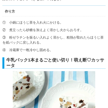
作り方
① 小鍋にほうじ茶を入れ火にかける。
② 煮立ったら砂糖を加えよく溶かし火からおろす。
③ 粉ゼラチンを振るい入れよく溶かし、粗熱が取れたらほうじ茶
を紙パックに戻し入れる。
④ 冷蔵庫で一晩冷やし固める。
牛乳パック1本まるごと使い切り！萌え断♡カッサ
ータ