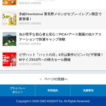
08月03日 11時30分
氷結®mottainai 富良野メロンがセブン‐イレブン限定で
新登場！
08月03日 11時30分
虫が苦手な初心者も安心！PICA×アース製薬の虫ケアス
テーションで快適キャンプ体験
08月05日 11時30分
ピザハット「ハットの日」8月は新作ビビンバピザ登場！
Mサイズ810円～の特大セール開催
08月07日 11時30分
ページの先頭へ
プライバシー
利用規約
免責事項
ポリシー
Copyright © 2026 GMO INSIGHT Inc. All Rights Reserved.