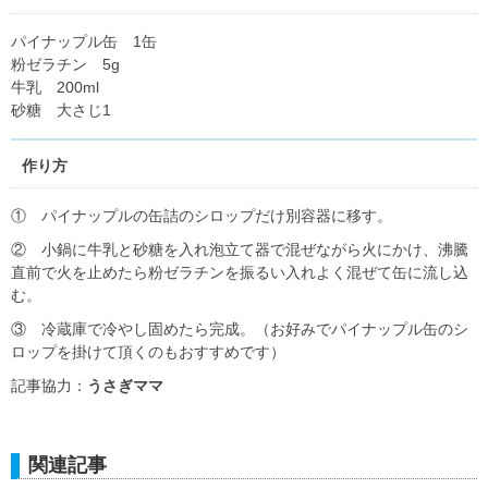
パイナップル缶 1缶
粉ゼラチン 5g
牛乳 200ml
砂糖 大さじ1
作り方
① パイナップルの缶詰のシロップだけ別容器に移す。
② 小鍋に牛乳と砂糖を入れ泡立て器で混ぜながら火にかけ、沸騰
直前で火を止めたら粉ゼラチンを振るい入れよく混ぜて缶に流し込
む。
③ 冷蔵庫で冷やし固めたら完成。（お好みでパイナップル缶のシ
ロップを掛けて頂くのもおすすめです）
記事協力：
うさぎママ
関連記事