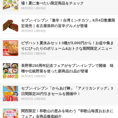
場！夏に食べたい限定商品をチェック
08月03日 11時30分
セブン-イレブン「激辛！台湾ミンチカツ」8月4日数量限
定発売｜名古屋発祥の旨辛グルメが登場
08月03日 11時30分
ピザハット夏休みセット3種が3,000円から！お盆や集ま
りにぴったりのボリューム&おトクな期間限定メニュー
08月03日 13時00分
長野県150周年記念フェアがセブン-イレブンで開催 味
噌や伝統野菜を使った新商品21品が登場
08月04日 11時30分
セブン‐イレブン「からあげ棒」「アメリカンドッグ」3
日間限定30円引きセールを開催中！
08月07日 11時30分
関西限定！和歌山の恵みを味わう『和歌山毎度おおきに
フェア』全商品徹底紹介