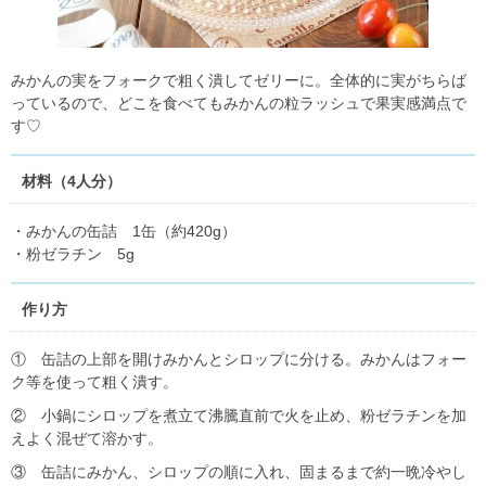
みかんの実をフォークで粗く潰してゼリーに。全体的に実がちらば
っているので、どこを食べてもみかんの粒ラッシュで果実感満点で
す♡
材料（4人分）
・みかんの缶詰 1缶（約420g）
・粉ゼラチン 5g
作り方
① 缶詰の上部を開けみかんとシロップに分ける。みかんはフォー
ク等を使って粗く潰す。
② 小鍋にシロップを煮立て沸騰直前で火を止め、粉ゼラチンを加
えよく混ぜて溶かす。
③ 缶詰にみかん、シロップの順に入れ、固まるまで約一晩冷やし