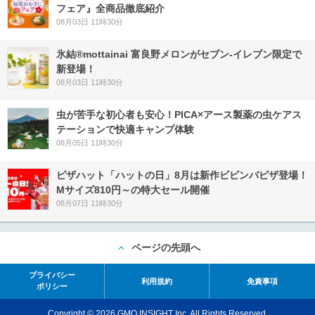
フェア』全商品徹底紹介
08月03日 11時30分
氷結®mottainai 富良野メロンがセブン‐イレブン限定で
新登場！
08月03日 11時30分
虫が苦手な初心者も安心！PICA×アース製薬の虫ケアス
テーションで快適キャンプ体験
08月05日 11時30分
ピザハット「ハットの日」8月は新作ビビンバピザ登場！
Mサイズ810円～の特大セール開催
08月07日 11時30分
ページの先頭へ
プライバシー
利用規約
免責事項
ポリシー
Copyright © 2026 GMO INSIGHT Inc. All Rights Reserved.