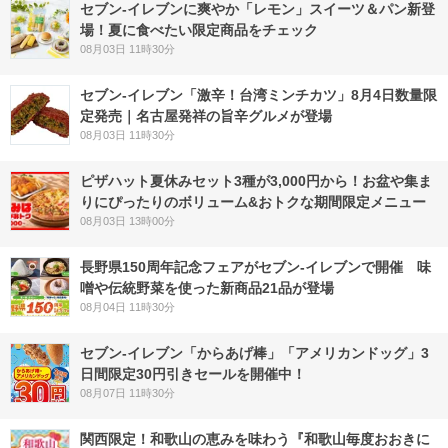
セブン‐イレブンに爽やか「レモン」スイーツ＆パン新登
場！夏に食べたい限定商品をチェック
08月03日 11時30分
セブン-イレブン「激辛！台湾ミンチカツ」8月4日数量限
定発売｜名古屋発祥の旨辛グルメが登場
08月03日 11時30分
ピザハット夏休みセット3種が3,000円から！お盆や集ま
りにぴったりのボリューム&おトクな期間限定メニュー
08月03日 13時00分
長野県150周年記念フェアがセブン-イレブンで開催 味
噌や伝統野菜を使った新商品21品が登場
08月04日 11時30分
セブン‐イレブン「からあげ棒」「アメリカンドッグ」3
日間限定30円引きセールを開催中！
08月07日 11時30分
関西限定！和歌山の恵みを味わう『和歌山毎度おおきに