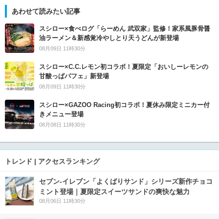
あわせて読みたい記事
スシロー×食べログ「らーめん 武双家」監修！家系風豚骨醤
油ラーメン＆新感覚冷やしとり天うどんが新登場
08月09日 11時30分
スシロー×C.C.レモン初コラボ！夏限定「おいしーレモンの
甘酸っぱパフェ」新登場
08月09日 11時30分
スシロー×GAZOO Racing初コラボ！夏休み限定ミニカー付
きメニュー登場
08月08日 11時30分
トレンド | アクセスランキング
セブン‐イレブン「よくばりサンド」シリーズ新作チョコ
ミント登場｜夏限定スイーツサンドの爽快な魅力
08月06日 11時30分