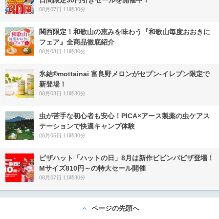
日間限定30円引きセールを開催中！
08月07日 11時30分
関西限定！和歌山の恵みを味わう『和歌山毎度おおきに
フェア』全商品徹底紹介
08月03日 11時30分
氷結®mottainai 富良野メロンがセブン‐イレブン限定で
新登場！
08月03日 11時30分
虫が苦手な初心者も安心！PICA×アース製薬の虫ケアス
テーションで快適キャンプ体験
08月05日 11時30分
ピザハット「ハットの日」8月は新作ビビンバピザ登場！
Mサイズ810円～の特大セール開催
08月07日 11時30分
ページの先頭へ