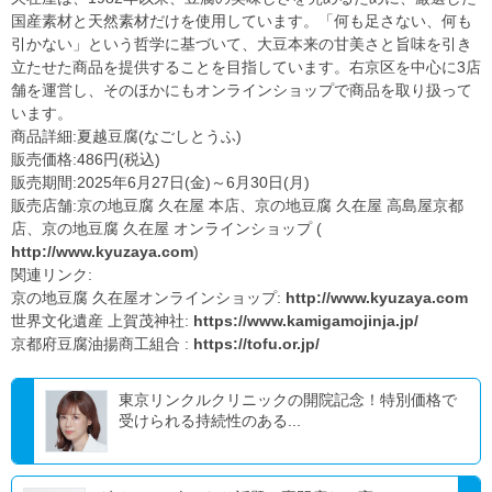
国産素材と天然素材だけを使用しています。「何も足さない、何も
引かない」という哲学に基づいて、大豆本来の甘美さと旨味を引き
立たせた商品を提供することを目指しています。右京区を中心に3店
舗を運営し、そのほかにもオンラインショップで商品を取り扱って
います。
商品詳細:夏越豆腐(なごしとうふ)
販売価格:486円(税込)
販売期間:2025年6月27日(金)～6月30日(月)
販売店舗:京の地豆腐 久在屋 本店、京の地豆腐 久在屋 高島屋京都
店、京の地豆腐 久在屋 オンラインショップ (
http://www.kyuzaya.com
)
関連リンク:
京の地豆腐 久在屋オンラインショップ:
http://www.kyuzaya.com
世界文化遺産 上賀茂神社:
https://www.kamigamojinja.jp/
京都府豆腐油揚商工組合 :
https://tofu.or.jp/
東京リンクルクリニックの開院記念！特別価格で
受けられる持続性のある...