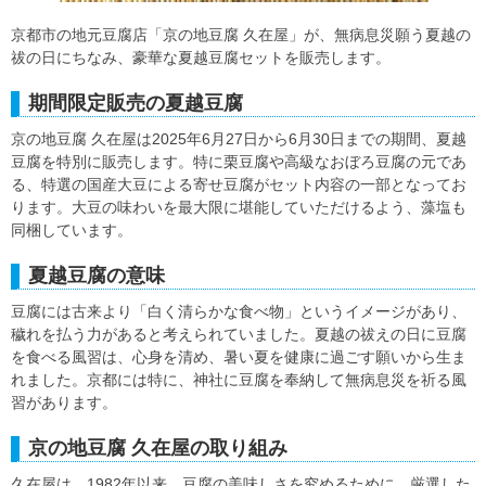
京都市の地元豆腐店「京の地豆腐 久在屋」が、無病息災願う夏越の
祓の日にちなみ、豪華な夏越豆腐セットを販売します。
期間限定販売の夏越豆腐
京の地豆腐 久在屋は2025年6月27日から6月30日までの期間、夏越
豆腐を特別に販売します。特に栗豆腐や高級なおぼろ豆腐の元であ
る、特選の国産大豆による寄せ豆腐がセット内容の一部となってお
ります。大豆の味わいを最大限に堪能していただけるよう、藻塩も
同梱しています。
夏越豆腐の意味
豆腐には古来より「白く清らかな食べ物」というイメージがあり、
穢れを払う力があると考えられていました。夏越の祓えの日に豆腐
を食べる風習は、心身を清め、暑い夏を健康に過ごす願いから生ま
れました。京都には特に、神社に豆腐を奉納して無病息災を祈る風
習があります。
京の地豆腐 久在屋の取り組み
久在屋は、1982年以来、豆腐の美味しさを究めるために、厳選した