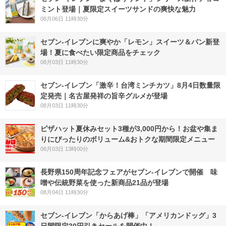
ミント登場｜夏限定スイーツサンドの爽快な魅力
08月06日 11時30分
セブン‐イレブンに爽やか「レモン」スイーツ＆パン新登
場！夏に食べたい限定商品をチェック
08月03日 11時30分
セブン-イレブン「激辛！台湾ミンチカツ」8月4日数量限
定発売｜名古屋発祥の旨辛グルメが登場
08月03日 11時30分
ピザハット夏休みセット3種が3,000円から！お盆や集ま
りにぴったりのボリューム&おトクな期間限定メニュー
08月03日 13時00分
長野県150周年記念フェアがセブン-イレブンで開催 味
噌や伝統野菜を使った新商品21品が登場
08月04日 11時30分
セブン‐イレブン「からあげ棒」「アメリカンドッグ」3