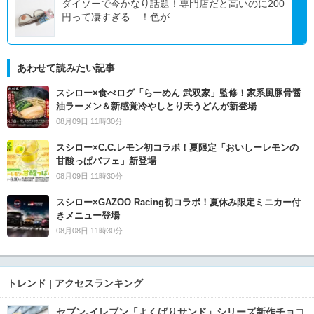
ダイソーで今かなり話題！専門店だと高いのに200
円って凄すぎる…！色が...
あわせて読みたい記事
スシロー×食べログ「らーめん 武双家」監修！家系風豚骨醤
油ラーメン＆新感覚冷やしとり天うどんが新登場
08月09日 11時30分
スシロー×C.C.レモン初コラボ！夏限定「おいしーレモンの
甘酸っぱパフェ」新登場
08月09日 11時30分
スシロー×GAZOO Racing初コラボ！夏休み限定ミニカー付
きメニュー登場
08月08日 11時30分
トレンド | アクセスランキング
セブン‐イレブン「よくばりサンド」シリーズ新作チョコ