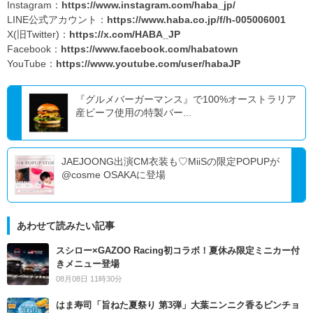
Instagram：
https://www.instagram.com/haba_jp/
LINE公式アカウント：
https://www.haba.co.jp/f/h-005006001
X(旧Twitter)：
https://x.com/HABA_JP
Facebook：
https://www.facebook.com/habatown
YouTube：
https://www.youtube.com/user/habaJP
『グルメバーガーマンス』で100%オーストラリア
産ビーフ使用の特製バー...
JAEJOONG出演CM衣装も♡MiiSの限定POPUPが
@cosme OSAKAに登場
あわせて読みたい記事
スシロー×GAZOO Racing初コラボ！夏休み限定ミニカー付
きメニュー登場
08月08日 11時30分
はま寿司「旨ねた夏祭り 第3弾」大葉ニンニク香るビンチョ