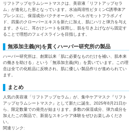
リフトアップセラムシートマスクは、美容液「リフトアップセラ
ム」が進化した形となっています。水油両溶性ビタミンC誘導体ア
プレシエに、保湿成分バクチオールや、ベルガモットフラボノイ
ド、四葉のクローバーエキスを新たに加え、肌にハリと弾力を与え
ます。さらに、耳かけシートを採用し、肌を引き上げながら固定す
ることで理想のフェイスラインを目指します。
無添加主義(R)を貫くハーバー研究所の製品
ハーバー研究所は、創業以来「肌に必要なものだけを補い、肌本来
の働きを助ける」という「無添加主義(R)」を貫いています。この理
念は全ての化粧品に反映され、肌に優しい製品作りが進められてい
ます。
まとめ
人気の美容液「リフトアップセラム」が、集中ケアマスク『リフト
アップセラムシートマスク』として新たに誕生。2025年8月21日か
ら、限定数量での発売が始まります。多数の保湿成分、弾力成分を
加えたこの製品で、新規なスキンケア体験をぜひお楽しみくださ
い。
関連リンク: