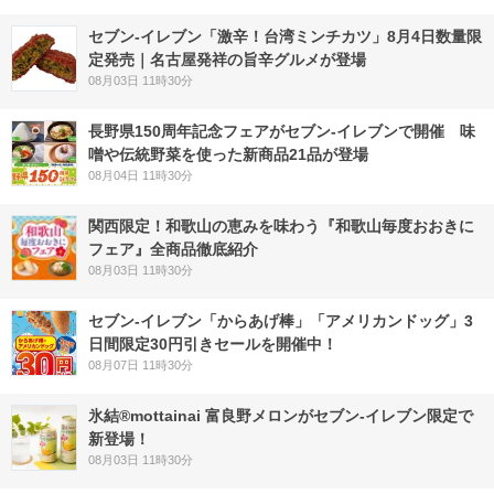
セブン-イレブン「激辛！台湾ミンチカツ」8月4日数量限
定発売｜名古屋発祥の旨辛グルメが登場
08月03日 11時30分
長野県150周年記念フェアがセブン-イレブンで開催 味
噌や伝統野菜を使った新商品21品が登場
08月04日 11時30分
関西限定！和歌山の恵みを味わう『和歌山毎度おおきに
フェア』全商品徹底紹介
08月03日 11時30分
セブン‐イレブン「からあげ棒」「アメリカンドッグ」3
日間限定30円引きセールを開催中！
08月07日 11時30分
氷結®mottainai 富良野メロンがセブン‐イレブン限定で
新登場！
08月03日 11時30分