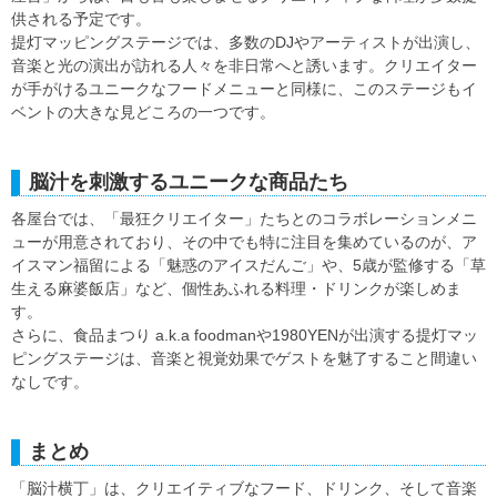
供される予定です。
提灯マッピングステージでは、多数のDJやアーティストが出演し、
音楽と光の演出が訪れる人々を非日常へと誘います。クリエイター
が手がけるユニークなフードメニューと同様に、このステージもイ
ベントの大きな見どころの一つです。
脳汁を刺激するユニークな商品たち
各屋台では、「最狂クリエイター」たちとのコラボレーションメニ
ューが用意されており、その中でも特に注目を集めているのが、ア
イスマン福留による「魅惑のアイスだんご」や、5歳が監修する「草
生える麻婆飯店」など、個性あふれる料理・ドリンクが楽しめま
す。
さらに、食品まつり a.k.a foodmanや1980YENが出演する提灯マッ
ピングステージは、音楽と視覚効果でゲストを魅了すること間違い
なしです。
まとめ
「脳汁横丁」は、クリエイティブなフード、ドリンク、そして音楽