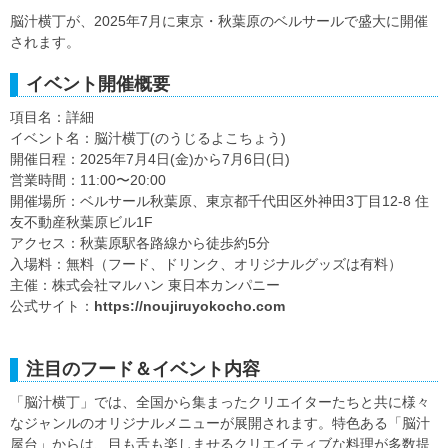
脳汁横丁が、2025年7月に東京・秋葉原のベルサールで盛大に開催
されます。
イベント開催概要
項目名：詳細
イベント名：脳汁横丁(のうじるよこちょう)
開催日程：2025年7月4日(金)から7月6日(日)
営業時間：11:00〜20:00
開催場所：ベルサール秋葉原、東京都千代田区外神田3丁目12-8 住
友不動産秋葉原ビル1F
アクセス：秋葉原駅各路線から徒歩約5分
入場料：無料（フード、ドリンク、オリジナルグッズは有料）
主催：株式会社マルハン 東日本カンパニー
公式サイト：
https://noujiruyokocho.com
注目のフード＆イベント内容
「脳汁横丁」では、全国から集まったクリエイターたちと共に様々
なジャンルのオリジナルメニューが展開されます。特色ある「脳汁
屋台」からは、目も舌も楽しませるクリエイティブな料理が多数提