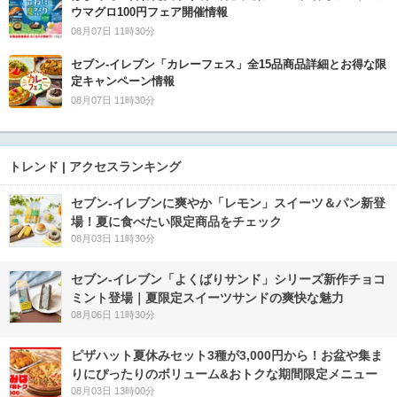
ウマグロ100円フェア開催情報
08月07日 11時30分
セブン‐イレブン「カレーフェス」全15品商品詳細とお得な限
定キャンペーン情報
08月07日 11時30分
トレンド | アクセスランキング
セブン‐イレブンに爽やか「レモン」スイーツ＆パン新登
場！夏に食べたい限定商品をチェック
08月03日 11時30分
セブン‐イレブン「よくばりサンド」シリーズ新作チョコ
ミント登場｜夏限定スイーツサンドの爽快な魅力
08月06日 11時30分
ピザハット夏休みセット3種が3,000円から！お盆や集ま
りにぴったりのボリューム&おトクな期間限定メニュー
08月03日 13時00分