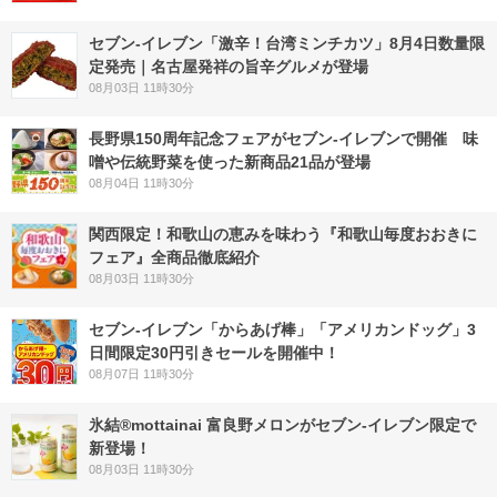
セブン-イレブン「激辛！台湾ミンチカツ」8月4日数量限
定発売｜名古屋発祥の旨辛グルメが登場
08月03日 11時30分
長野県150周年記念フェアがセブン-イレブンで開催 味
噌や伝統野菜を使った新商品21品が登場
08月04日 11時30分
関西限定！和歌山の恵みを味わう『和歌山毎度おおきに
フェア』全商品徹底紹介
08月03日 11時30分
セブン‐イレブン「からあげ棒」「アメリカンドッグ」3
日間限定30円引きセールを開催中！
08月07日 11時30分
氷結®mottainai 富良野メロンがセブン‐イレブン限定で
新登場！
08月03日 11時30分