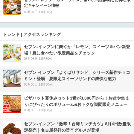
定キャンペーン情報
08月07日 11時30分
トレンド | アクセスランキング
セブン‐イレブンに爽やか「レモン」スイーツ＆パン新登
場！夏に食べたい限定商品をチェック
08月03日 11時30分
セブン‐イレブン「よくばりサンド」シリーズ新作チョコ
ミント登場｜夏限定スイーツサンドの爽快な魅力
08月06日 11時30分
ピザハット夏休みセット3種が3,000円から！お盆や集ま
りにぴったりのボリューム&おトクな期間限定メニュー
08月03日 13時00分
セブン-イレブン「激辛！台湾ミンチカツ」8月4日数量限
定発売｜名古屋発祥の旨辛グルメが登場