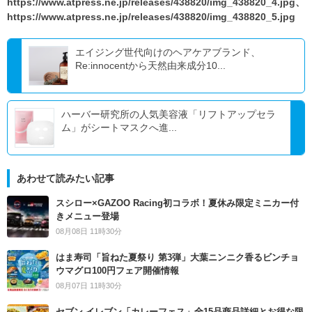
https://www.atpress.ne.jp/releases/438820/img_438820_4.jpg、
https://www.atpress.ne.jp/releases/438820/img_438820_5.jpg
エイジング世代向けのヘアケアブランド、
Re:innocentから天然由来成分10...
ハーバー研究所の人気美容液「リフトアップセラ
ム」がシートマスクへ進...
あわせて読みたい記事
スシロー×GAZOO Racing初コラボ！夏休み限定ミニカー付
きメニュー登場
08月08日 11時30分
はま寿司「旨ねた夏祭り 第3弾」大葉ニンニク香るビンチョ
ウマグロ100円フェア開催情報
08月07日 11時30分
セブン‐イレブン「カレーフェス」全15品商品詳細とお得な限