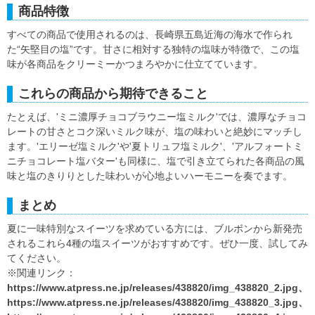
商品特徴
すべての商品で使用されるのは、長崎県五島近海の海水で作られ
た“矢堅目の塩”です。甘さに相対する独特の塩味が特徴で、この塩
味が各商品をクリーミーかつまろやかに仕立てています。
これらの商品から期待できること
たとえば、'ミニ濃厚チョコブラウニー塩ミルク'では、濃厚なチョコ
レートの甘さとコク深いミルク味が、塩の味わいと絶妙にマッチし
ます。'エリーゼ塩ミルク'や'夏トリュフ塩ミルク'、'アルフォートミ
ニチョコレート塩バター'も同様に、塩で引き立てられた各商品の風
味と塩のきりりとした味わいが心地よいハーモニーを奏でます。
まとめ
夏に一味特別なスイーツを求めている方には、ブルボンから新発売
されるこれら4種の塩スイーツがおすすめです。ぜひ一度、試してみ
てください。
※関連リンク：
https://www.atpress.ne.jp/releases/438820/img_438820_2.jpg、
https://www.atpress.ne.jp/releases/438820/img_438820_3.jpg、