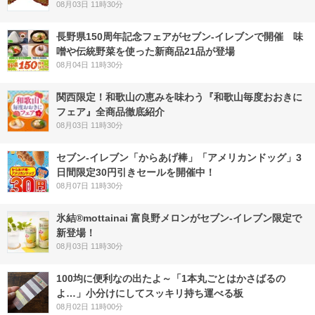
08月03日 11時30分
長野県150周年記念フェアがセブン-イレブンで開催 味
噌や伝統野菜を使った新商品21品が登場
08月04日 11時30分
関西限定！和歌山の恵みを味わう『和歌山毎度おおきに
フェア』全商品徹底紹介
08月03日 11時30分
セブン‐イレブン「からあげ棒」「アメリカンドッグ」3
日間限定30円引きセールを開催中！
08月07日 11時30分
氷結®mottainai 富良野メロンがセブン‐イレブン限定で
新登場！
08月03日 11時30分
100均に便利なの出たよ～「1本丸ごとはかさばるの
よ…」小分けにしてスッキリ持ち運べる板
08月02日 11時00分