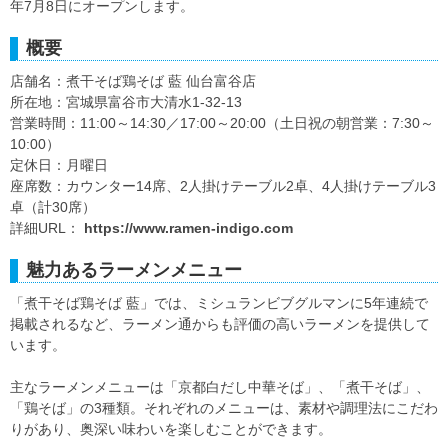
年7月8日にオープンします。
概要
店舗名：煮干そば鶏そば 藍 仙台富谷店
所在地：宮城県富谷市大清水1-32-13
営業時間：11:00～14:30／17:00～20:00（土日祝の朝営業：7:30～
10:00）
定休日：月曜日
座席数：カウンター14席、2人掛けテーブル2卓、4人掛けテーブル3
卓（計30席）
詳細URL：
https://www.ramen-indigo.com
魅力あるラーメンメニュー
「煮干そば鶏そば 藍」では、ミシュランビブグルマンに5年連続で
掲載されるなど、ラーメン通からも評価の高いラーメンを提供して
います。
主なラーメンメニューは「京都白だし中華そば」、「煮干そば」、
「鶏そば」の3種類。それぞれのメニューは、素材や調理法にこだわ
りがあり、奥深い味わいを楽しむことができます。