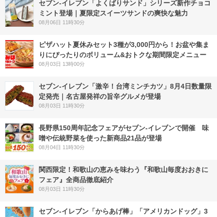
セブン‐イレブン「よくばりサンド」シリーズ新作チョコ
ミント登場｜夏限定スイーツサンドの爽快な魅力
08月06日 11時30分
ピザハット夏休みセット3種が3,000円から！お盆や集ま
りにぴったりのボリューム&おトクな期間限定メニュー
08月03日 13時00分
セブン-イレブン「激辛！台湾ミンチカツ」8月4日数量限
定発売｜名古屋発祥の旨辛グルメが登場
08月03日 11時30分
長野県150周年記念フェアがセブン-イレブンで開催 味
噌や伝統野菜を使った新商品21品が登場
08月04日 11時30分
関西限定！和歌山の恵みを味わう『和歌山毎度おおきに
フェア』全商品徹底紹介
08月03日 11時30分
セブン‐イレブン「からあげ棒」「アメリカンドッグ」3