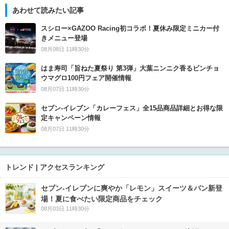
あわせて読みたい記事
スシロー×GAZOO Racing初コラボ！夏休み限定ミニカー付
きメニュー登場
08月08日 11時30分
はま寿司「旨ねた夏祭り 第3弾」大葉ニンニク香るビンチョ
ウマグロ100円フェア開催情報
08月07日 11時30分
セブン‐イレブン「カレーフェス」全15品商品詳細とお得な限
定キャンペーン情報
08月07日 11時30分
トレンド | アクセスランキング
セブン‐イレブンに爽やか「レモン」スイーツ＆パン新登
場！夏に食べたい限定商品をチェック
08月03日 11時30分