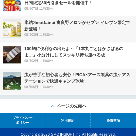
日間限定30円引きセールを開催中！
08月07日 11時30分
氷結®mottainai 富良野メロンがセブン‐イレブン限定で
新登場！
08月03日 11時30分
100均に便利なの出たよ～「1本丸ごとはかさばるの
よ…」小分けにしてスッキリ持ち運べる板
08月02日 11時00分
虫が苦手な初心者も安心！PICA×アース製薬の虫ケアス
テーションで快適キャンプ体験
08月05日 11時30分
ページの先頭へ
プライバシー
利用規約
免責事項
ポリシー
Copyright © 2026 GMO INSIGHT Inc. All Rights Reserved.