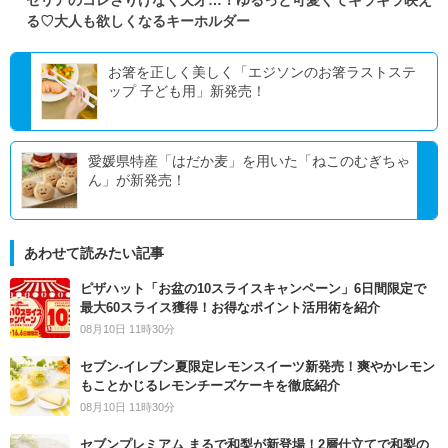
る♡大人も欲しくなるキーホルダー
お箸を正しく美しく「エジソンのお箸ラストステ
ップ 子ども用」新発売！
愛媛県特産「はだか麦」を用いた「ねこのむぎちゃ
ん」が新発売！
あわせて読みたい記事
ピザハット「お盆の10スライスキャンペーン」6日間限定で
最大60スライス獲得！お得なポイント活用術を紹介
08月10日 11時30分
セブン‐イレブン夏限定レモンスイーツ新発売！爽やかレモン
もことかじるレモンチーズケーキを徹底紹介
08月10日 11時30分
セブンプレミアム まるで和梨が新登場！2層仕立てで和梨の