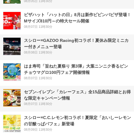
08月05日 11時30分
ピザハット「ハットの日」8月は新作ビビンバピザ登場！
Mサイズ810円～の特大セール開催
08月07日 11時30分
スシロー×GAZOO Racing初コラボ！夏休み限定ミニカ
ー付きメニュー登場
08月08日 11時30分
はま寿司「旨ねた夏祭り 第3弾」大葉ニンニク香るビン
チョウマグロ100円フェア開催情報
08月07日 11時30分
セブン‐イレブン「カレーフェス」全15品商品詳細とお得
な限定キャンペーン情報
08月07日 11時30分
スシロー×C.C.レモン初コラボ！夏限定「おいしーレモン
の甘酸っぱパフェ」新登場
08月09日 11時30分