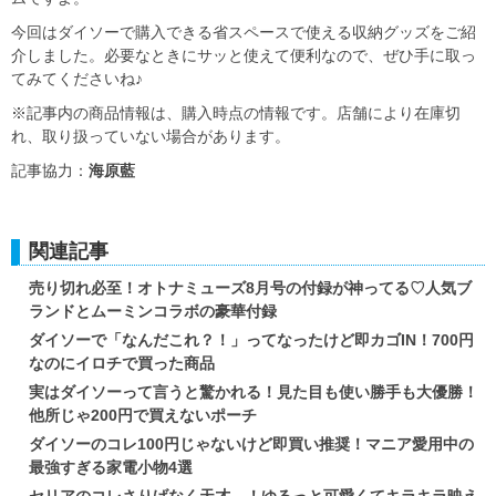
今回はダイソーで購入できる省スペースで使える収納グッズをご紹
介しました。必要なときにサッと使えて便利なので、ぜひ手に取っ
てみてくださいね♪
※記事内の商品情報は、購入時点の情報です。店舗により在庫切
れ、取り扱っていない場合があります。
記事協力：
海原藍
関連記事
売り切れ必至！オトナミューズ8月号の付録が神ってる♡人気ブ
ランドとムーミンコラボの豪華付録
ダイソーで「なんだこれ？！」ってなったけど即カゴIN！700円
なのにイロチで買った商品
実はダイソーって言うと驚かれる！見た目も使い勝手も大優勝！
他所じゃ200円で買えないポーチ
ダイソーのコレ100円じゃないけど即買い推奨！マニア愛用中の
最強すぎる家電小物4選
セリアのコレさりげなく天才…！ゆるっと可愛くてキラキラ映え