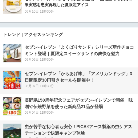
果実感を忠実再現した夏限定アイス
08月10日 11時30分
トレンド | アクセスランキング
セブン‐イレブン「よくばりサンド」シリーズ新作チョコ
ミント登場｜夏限定スイーツサンドの爽快な魅力
08月06日 11時30分
セブン‐イレブン「からあげ棒」「アメリカンドッグ」3
日間限定30円引きセールを開催中！
08月07日 11時30分
長野県150周年記念フェアがセブン-イレブンで開催 味
噌や伝統野菜を使った新商品21品が登場
08月04日 11時30分
虫が苦手な初心者も安心！PICA×アース製薬の虫ケアス
テーションで快適キャンプ体験