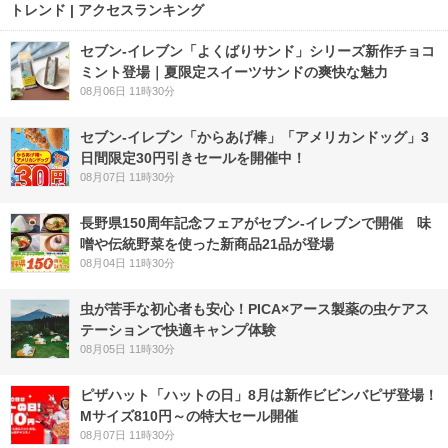
トレンド | アクセスランキング
セブン‐イレブン「よくばりサンド」シリーズ新作チョコ
ミント登場｜夏限定スイーツサンドの爽快な魅力
08月06日 11時30分
セブン‐イレブン「からあげ棒」「アメリカンドッグ」3
日間限定30円引きセールを開催中！
08月07日 11時30分
長野県150周年記念フェアがセブン-イレブンで開催 味
噌や伝統野菜を使った新商品21品が登場
08月04日 11時30分
虫が苦手な初心者も安心！PICA×アース製薬の虫ケアス
テーションで快適キャンプ体験
08月05日 11時30分
ピザハット「ハットの日」8月は新作ビビンバピザ登場！
Mサイズ810円～の特大セール開催
08月07日 11時30分