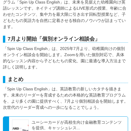
グラム「Spin Up Class English」は、未来を見据えた幼稚園向け英
語レッスンです。ネイティブ講師によるLIVE形式の授業、年齢に合
わせたコンテンツ、集中力を最大限に引き出す回転型授業など、子
どもたちの英語力を自然に定着させる独自のノウハウが詰まってい
ます。
7月より開始「個別オンライン相談会」
「Spin Up Class English」は、2025年7月より、幼稚園向けの個別
オンライン相談会を開始します。Zoomを用いた個別対応で、具体
的なレッスン内容から子どもたちの変化、園に最適な導入方法まで
詳しく説明します。
まとめ
「Spin Up Class English」は、英語教育の新しいカタチを描きま
す。未来のリーダーを育成するための本格的な英語教育プログラム
を、より多くの園に提供すべく、7月より個別相談会を開始します。
次世代のリーダー育成への一歩になることでしょう。
ユーシーカードが高校生向け金融教育コンテンツ
を提供、キャッシュレス...