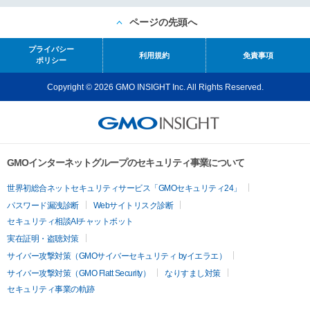
ページの先頭へ
プライバシー
利用規約
免責事項
ポリシー
Copyright © 2026 GMO INSIGHT Inc. All Rights Reserved.
GMOインターネットグループのセキュリティ事業について
世界初総合ネットセキュリティサービス「GMOセキュリティ24」
パスワード漏洩診断
Webサイトリスク診断
セキュリティ相談AIチャットボット
実在証明・盗聴対策
サイバー攻撃対策（GMOサイバーセキュリティ byイエラエ）
サイバー攻撃対策（GMO Flatt Security）
なりすまし対策
セキュリティ事業の軌跡