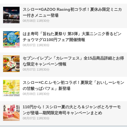
スシロー×GAZOO Racing初コラボ！夏休み限定ミニカ
ー付きメニュー登場
08月08日 11時30分
はま寿司「旨ねた夏祭り 第3弾」大葉ニンニク香るビン
チョウマグロ100円フェア開催情報
08月07日 11時30分
セブン‐イレブン「カレーフェス」全15品商品詳細とお得
な限定キャンペーン情報
08月07日 11時30分
スシロー×C.C.レモン初コラボ！夏限定「おいしーレモン
の甘酸っぱパフェ」新登場
08月09日 11時30分
110円から！スシロー夏の大とろ＆ジャンボとろサーモ
ンが登場―期間限定寿司キャンペーンまとめ
08月07日 11時30分