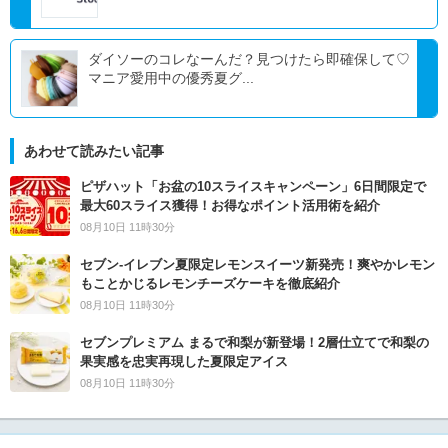
ダイソーのコレなーんだ？見つけたら即確保して♡
マニア愛用中の優秀夏グ...
あわせて読みたい記事
ピザハット「お盆の10スライスキャンペーン」6日間限定で
最大60スライス獲得！お得なポイント活用術を紹介
08月10日 11時30分
セブン‐イレブン夏限定レモンスイーツ新発売！爽やかレモン
もことかじるレモンチーズケーキを徹底紹介
08月10日 11時30分
セブンプレミアム まるで和梨が新登場！2層仕立てで和梨の
果実感を忠実再現した夏限定アイス
08月10日 11時30分