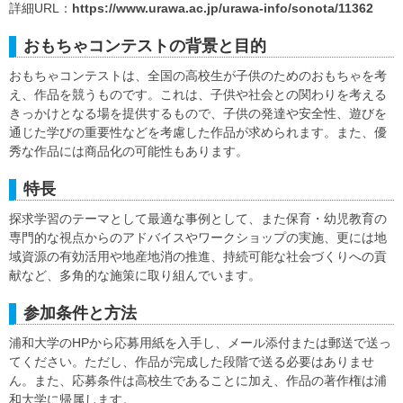
詳細URL：
https://www.urawa.ac.jp/urawa-info/sonota/11362
おもちゃコンテストの背景と目的
おもちゃコンテストは、全国の高校生が子供のためのおもちゃを考
え、作品を競うものです。これは、子供や社会との関わりを考える
きっかけとなる場を提供するもので、子供の発達や安全性、遊びを
通じた学びの重要性などを考慮した作品が求められます。また、優
秀な作品には商品化の可能性もあります。
特長
探求学習のテーマとして最適な事例として、また保育・幼児教育の
専門的な視点からのアドバイスやワークショップの実施、更には地
域資源の有効活用や地産地消の推進、持続可能な社会づくりへの貢
献など、多角的な施策に取り組んでいます。
参加条件と方法
浦和大学のHPから応募用紙を入手し、メール添付または郵送で送っ
てください。ただし、作品が完成した段階で送る必要はありませ
ん。また、応募条件は高校生であることに加え、作品の著作権は浦
和大学に帰属します。