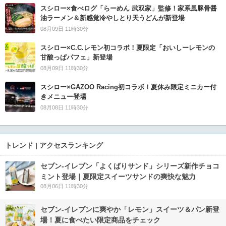
スシロー×食べログ「らーめん 武双家」監修！家系風豚骨醤
油ラーメン＆新感覚冷やしとり天うどんが新登場
08月09日 11時30分
スシロー×C.C.レモン初コラボ！夏限定「おいしーレモンの
甘酸っぱパフェ」新登場
08月09日 11時30分
スシロー×GAZOO Racing初コラボ！夏休み限定ミニカー付
きメニュー登場
08月08日 11時30分
トレンド | アクセスランキング
セブン‐イレブン「よくばりサンド」シリーズ新作チョコ
ミント登場｜夏限定スイーツサンドの爽快な魅力
08月06日 11時30分
セブン‐イレブンに爽やか「レモン」スイーツ＆パン新登
場！夏に食べたい限定商品をチェック