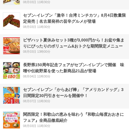
08月03日 11時30分
セブン-イレブン「激辛！台湾ミンチカツ」8月4日数量限
定発売｜名古屋発祥の旨辛グルメが登場
08月03日 11時30分
ピザハット夏休みセット3種が3,000円から！お盆や集ま
りにぴったりのボリューム&おトクな期間限定メニュー
08月03日 13時00分
長野県150周年記念フェアがセブン-イレブンで開催 味
噌や伝統野菜を使った新商品21品が登場
08月04日 11時30分
セブン‐イレブン「からあげ棒」「アメリカンドッグ」3
日間限定30円引きセールを開催中！
08月07日 11時30分
関西限定！和歌山の恵みを味わう『和歌山毎度おおきに
フェア』全商品徹底紹介
08月03日 11時30分