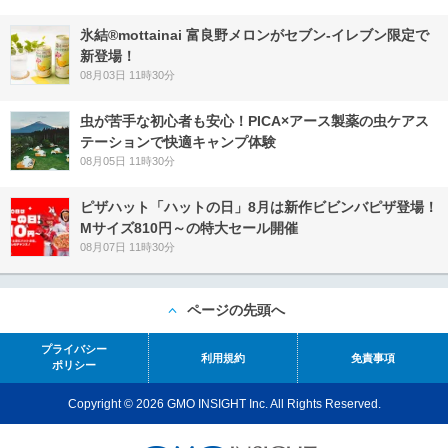
氷結®mottainai 富良野メロンがセブン‐イレブン限定で
新登場！
08月03日 11時30分
虫が苦手な初心者も安心！PICA×アース製薬の虫ケアス
テーションで快適キャンプ体験
08月05日 11時30分
ピザハット「ハットの日」8月は新作ビビンバピザ登場！
Mサイズ810円～の特大セール開催
08月07日 11時30分
ページの先頭へ
プライバシー
利用規約
免責事項
ポリシー
Copyright © 2026 GMO INSIGHT Inc. All Rights Reserved.