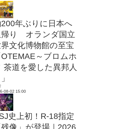
約200年ぶりに日本へ
里帰り オランダ国立
世界文化博物館の至宝
「OTEMAE～ブロムホ
フ 茶道を愛した異邦人
～」
行
6-08-02 15:00
SJ史上初！R-18指定
残像」が登場｜2026