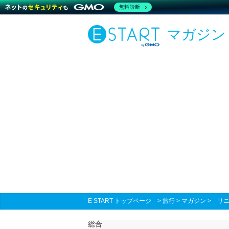
無料診断
マガジン
E START トップページ
>
旅行
>
マガジン
>
リ
総合