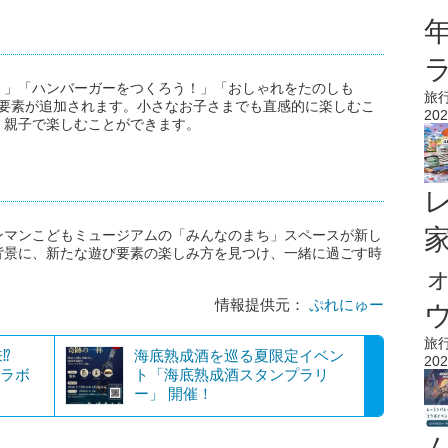
！」「ハンバーガーをつくろう！」「おしゃれをたのしも
旅
び要素が追加されます。小さなお子さまでも直感的に楽しむこ
202
、親子で楽しむことができます。
ンマンこどもミュージアムの「みんなのまち」スペースが新し
背景に、新たな遊び要素の楽しみ方を見つけ、一緒に過ごす時
情報提供元：
ぷれにゅー
ウ
旅
⁉
海底熟成酒を巡る夏限定イベン
202
コラボ
ト「海底熟成酒スタンプラリ
ー」 開催！