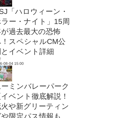
USJ「ハロウィーン・
ホラー・ナイト」15周
年が過去最大の恐怖
へ！スペシャルCM公
開とイベント詳細
行
6-08-04 15:00
ムーミンバレーパーク
夏イベント徹底解説！
花火や新グリーティン
グや限定パス情報も