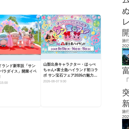
旅
202
山梨出身キャラクター・ほっぺ
イランド新常設「サン
ちゃん×富士急ハイランド初コラ
 パラダイス」開業イベ
ボ サン宝石フェア2026の魅力と
！
「
楽しみ方
2026-08-07 9:00
15:00
旅
202