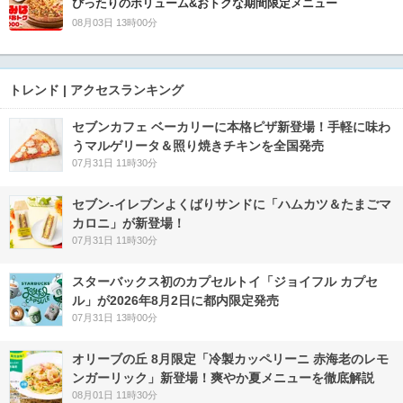
ぴったりのボリューム&おトクな期間限定メニュー
08月03日 13時00分
トレンド | アクセスランキング
セブンカフェ ベーカリーに本格ピザ新登場！手軽に味わ
うマルゲリータ＆照り焼きチキンを全国発売
07月31日 11時30分
セブン‐イレブンよくばりサンドに「ハムカツ＆たまごマ
カロニ」が新登場！
07月31日 11時30分
スターバックス初のカプセルトイ「ジョイフル カプセ
ル」が2026年8月2日に都内限定発売
07月31日 13時00分
オリーブの丘 8月限定「冷製カッペリーニ 赤海老のレモ
ンガーリック」新登場！爽やか夏メニューを徹底解説
08月01日 11時30分