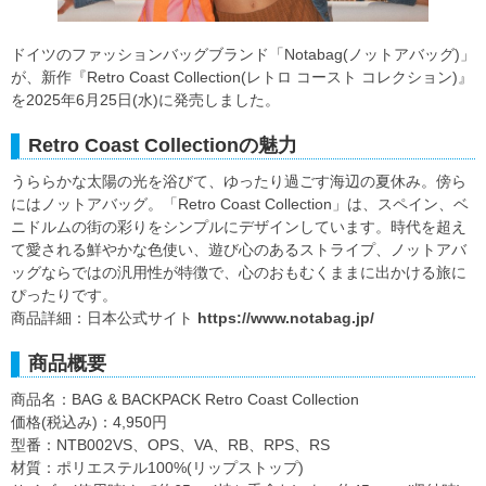
ドイツのファッションバッグブランド「Notabag(ノットアバッグ)」
が、新作『Retro Coast Collection(レトロ コースト コレクション)』
を2025年6月25日(水)に発売しました。
Retro Coast Collectionの魅力
うららかな太陽の光を浴びて、ゆったり過ごす海辺の夏休み。傍ら
にはノットアバッグ。「Retro Coast Collection」は、スペイン、ベ
ニドルムの街の彩りをシンプルにデザインしています。時代を超え
て愛される鮮やかな色使い、遊び心のあるストライプ、ノットアバ
ッグならではの汎用性が特徴で、心のおもむくままに出かける旅に
ぴったりです。
商品詳細：日本公式サイト
https://www.notabag.jp/
商品概要
商品名：BAG & BACKPACK Retro Coast Collection
価格(税込み)：4,950円
型番：NTB002VS、OPS、VA、RB、RPS、RS
材質：ポリエステル100%(リップストップ)