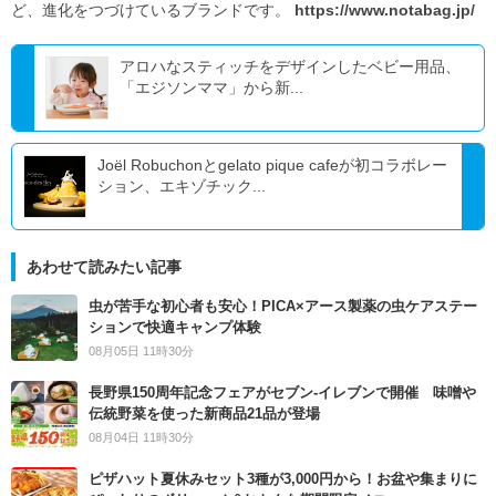
ど、進化をつづけているブランドです。
https://www.notabag.jp/
アロハなスティッチをデザインしたベビー用品、
「エジソンママ」から新...
Joël Robuchonとgelato pique cafeが初コラボレー
ション、エキゾチック...
あわせて読みたい記事
虫が苦手な初心者も安心！PICA×アース製薬の虫ケアステー
ションで快適キャンプ体験
08月05日 11時30分
長野県150周年記念フェアがセブン-イレブンで開催 味噌や
伝統野菜を使った新商品21品が登場
08月04日 11時30分
ピザハット夏休みセット3種が3,000円から！お盆や集まりに