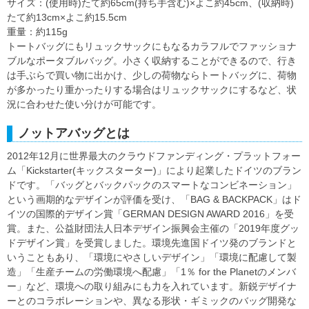
サイズ：(使用時)たて約65cm(持ち手含む)×よこ約45cm、(収納時)
たて約13cm×よこ約15.5cm
重量：約115g
トートバッグにもリュックサックにもなるカラフルでファッショナ
ブルなポータブルバッグ。小さく収納することができるので、行き
は手ぶらで買い物に出かけ、少しの荷物ならトートバッグに、荷物
が多かったり重かったりする場合はリュックサックにするなど、状
況に合わせた使い分けが可能です。
ノットアバッグとは
2012年12月に世界最大のクラウドファンディング・プラットフォー
ム「Kickstarter(キックスターター)」により起業したドイツのブラン
ドです。「バッグとバックパックのスマートなコンビネーション」
という画期的なデザインが評価を受け、「BAG & BACKPACK」はド
イツの国際的デザイン賞「GERMAN DESIGN AWARD 2016」を受
賞。また、公益財団法人日本デザイン振興会主催の「2019年度グッ
ドデザイン賞」を受賞しました。環境先進国ドイツ発のブランドと
いうこともあり、「環境にやさしいデザイン」「環境に配慮して製
造」「生産チームの労働環境へ配慮」「1％ for the Planetのメンバ
ー」など、環境への取り組みにも力を入れています。新鋭デザイナ
ーとのコラボレーションや、異なる形状・ギミックのバッグ開発な