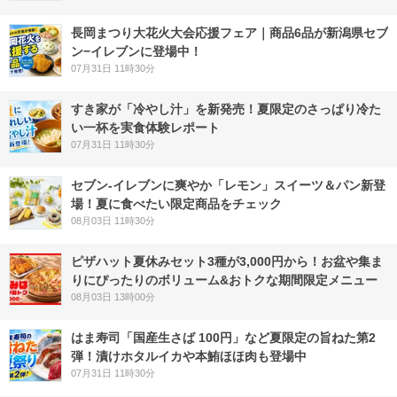
長岡まつり大花火大会応援フェア｜商品6品が新潟県セブ
ン−イレブンに登場中！
07月31日 11時30分
すき家が「冷やし汁」を新発売！夏限定のさっぱり冷た
い一杯を実食体験レポート
07月31日 11時30分
セブン‐イレブンに爽やか「レモン」スイーツ＆パン新登
場！夏に食べたい限定商品をチェック
08月03日 11時30分
ピザハット夏休みセット3種が3,000円から！お盆や集ま
りにぴったりのボリューム&おトクな期間限定メニュー
08月03日 13時00分
はま寿司「国産生さば 100円」など夏限定の旨ねた第2
弾！漬けホタルイカや本鮪ほほ肉も登場中
07月31日 11時30分