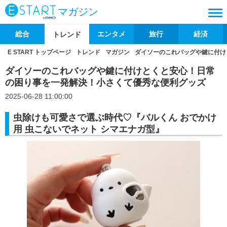
マガジン
総合
エンタメ
旅行
経済
トレンド
E START トップページ
トレンド
マガジン
ダイソーのこれバッグや鍵に付け
ダイソーのこれバッグや鍵に付けとくと安心！日常
の困り事を一発解決！小さくて優秀な便利グッズ
2025-06-28 11:00:00
虫除けも可愛さで選ぶ時代♡『バルくん おでかけ
用 虫こないでネット シマエナガ型』