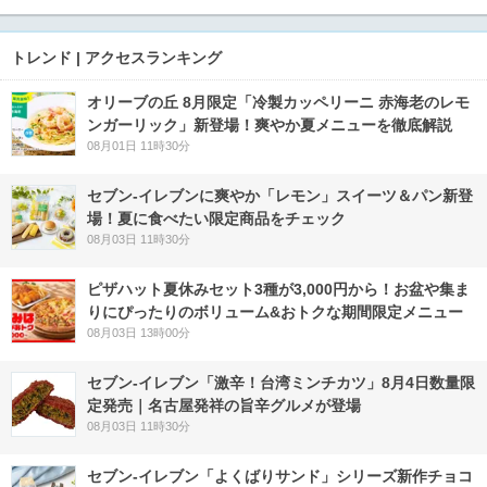
トレンド | アクセスランキング
オリーブの丘 8月限定「冷製カッペリーニ 赤海老のレモ
ンガーリック」新登場！爽やか夏メニューを徹底解説
08月01日 11時30分
セブン‐イレブンに爽やか「レモン」スイーツ＆パン新登
場！夏に食べたい限定商品をチェック
08月03日 11時30分
ピザハット夏休みセット3種が3,000円から！お盆や集ま
りにぴったりのボリューム&おトクな期間限定メニュー
08月03日 13時00分
セブン-イレブン「激辛！台湾ミンチカツ」8月4日数量限
定発売｜名古屋発祥の旨辛グルメが登場
08月03日 11時30分
セブン‐イレブン「よくばりサンド」シリーズ新作チョコ