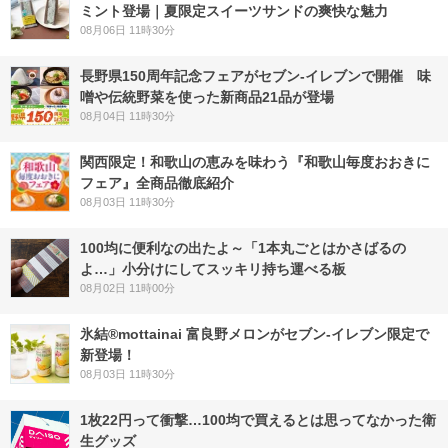
ミント登場｜夏限定スイーツサンドの爽快な魅力
08月06日 11時30分
長野県150周年記念フェアがセブン-イレブンで開催 味
噌や伝統野菜を使った新商品21品が登場
08月04日 11時30分
関西限定！和歌山の恵みを味わう『和歌山毎度おおきに
フェア』全商品徹底紹介
08月03日 11時30分
100均に便利なの出たよ～「1本丸ごとはかさばるの
よ…」小分けにしてスッキリ持ち運べる板
08月02日 11時00分
氷結®mottainai 富良野メロンがセブン‐イレブン限定で
新登場！
08月03日 11時30分
1枚22円って衝撃…100均で買えるとは思ってなかった衛
生グッズ