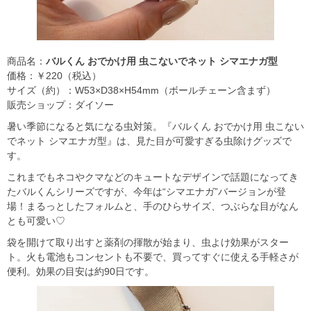
商品名：
バルくん おでかけ用 虫こないでネット シマエナガ型
価格：￥220（税込）
サイズ（約）：W53×D38×H54mm（ボールチェーン含まず）
販売ショップ：ダイソー
暑い季節になると気になる虫対策。『バルくん おでかけ用 虫こない
でネット シマエナガ型』は、見た目が可愛すぎる虫除けグッズで
す。
これまでもネコやクマなどのキュートなデザインで話題になってき
たバルくんシリーズですが、今年は“シマエナガ”バージョンが登
場！まるっとしたフォルムと、手のひらサイズ、つぶらな目がなん
とも可愛い♡
袋を開けて取り出すと薬剤の揮散が始まり、虫よけ効果がスター
ト。火も電池もコンセントも不要で、買ってすぐに使える手軽さが
便利。効果の目安は約90日です。