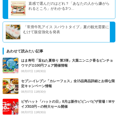
直感で選んだのはどれ？「あなたの人から嫌がら
れるところ」がわかる3つ...
「常滑牛乳アイス スパウトタイプ」夏の観光需要に
むけて販促強化を発表
あわせて読みたい記事
はま寿司「旨ねた夏祭り 第3弾」大葉ニンニク香るビンチョ
ウマグロ100円フェア開催情報
08月07日 11時30分
セブン‐イレブン「カレーフェス」全15品商品詳細とお得な限
定キャンペーン情報
08月07日 11時30分
ピザハット「ハットの日」8月は新作ビビンバピザ登場！Mサ
イズ810円～の特大セール開催
08月07日 11時30分