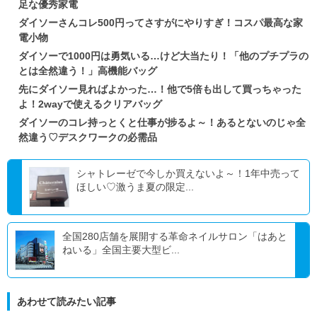
足な優秀家電
ダイソーさんコレ500円ってさすがにやりすぎ！コスパ最高な家
電小物
ダイソーで1000円は勇気いる…けど大当たり！「他のプチプラの
とは全然違う！」高機能バッグ
先にダイソー見ればよかった…！他で5倍も出して買っちゃった
よ！2wayで使えるクリアバッグ
ダイソーのコレ持っとくと仕事が捗るよ～！あるとないのじゃ全
然違う♡デスクワークの必需品
シャトレーゼで今しか買えないよ～！1年中売って
ほしい♡激うま夏の限定...
全国280店舗を展開する革命ネイルサロン「はあと
ねいる」全国主要大型ビ...
あわせて読みたい記事