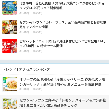
はま寿司「旨ねた夏祭り 第3弾」大葉ニンニク香るビンチョ
ウマグロ100円フェア開催情報
08月07日 11時30分
セブン‐イレブン「カレーフェス」全15品商品詳細とお得な限
定キャンペーン情報
08月07日 11時30分
ピザハット「ハットの日」8月は新作ビビンバピザ登場！Mサ
イズ810円～の特大セール開催
08月07日 11時30分
トレンド | アクセスランキング
オリーブの丘 8月限定「冷製カッペリーニ 赤海老のレモ
ンガーリック」新登場！爽やか夏メニューを徹底解説
08月01日 11時30分
セブン‐イレブンに爽やか「レモン」スイーツ＆パン新登
場！夏に食べたい限定商品をチェック