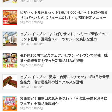
08月03日 11時30分
ピザハット夏休みセット3種が3,000円から！お盆や集ま
りにぴったりのボリューム&おトクな期間限定メニュー
08月03日 13時00分
セブン‐イレブン「よくばりサンド」シリーズ新作チョコ
ミント登場｜夏限定スイーツサンドの爽快な魅力
08月06日 11時30分
長野県150周年記念フェアがセブン-イレブンで開催 味
噌や伝統野菜を使った新商品21品が登場
08月04日 11時30分
セブン-イレブン「激辛！台湾ミンチカツ」8月4日数量限
定発売｜名古屋発祥の旨辛グルメが登場
08月03日 11時30分
関西限定！和歌山の恵みを味わう『和歌山毎度おおきに
フェア』全商品徹底紹介
08月03日 11時30分