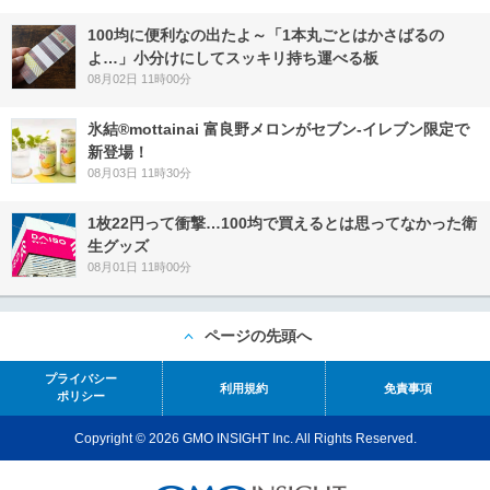
100均に便利なの出たよ～「1本丸ごとはかさばるの
よ…」小分けにしてスッキリ持ち運べる板
08月02日 11時00分
氷結®mottainai 富良野メロンがセブン‐イレブン限定で
新登場！
08月03日 11時30分
1枚22円って衝撃…100均で買えるとは思ってなかった衛
生グッズ
08月01日 11時00分
ページの先頭へ
プライバシー
利用規約
免責事項
ポリシー
Copyright © 2026 GMO INSIGHT Inc. All Rights Reserved.