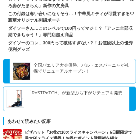
ろ姿がたまらん」新作の文房具
この付録は奪い合いになりそう…！中華風キティが可愛すぎる♡
豪華オリジナル刺繍ポーチ
ダイソーさん…このレベルで100円ってマジ！？「アレに全部収
納できちゃう！」専門店超え商品
ダイソーのコレ…300円って破格すぎない？！お値段以上の優秀
便利グッズ
全国パエリア大会優勝、バル・エスパーニャが札
幌でリニューアルオープン！
「ReSTReTCH」が新型ぶら下がりチェアを発売
あわせて読みたい記事
ピザハット「お盆の10スライスキャンペーン」6日間限定で
最大60スライス獲得！お得なポイント活用術を紹介