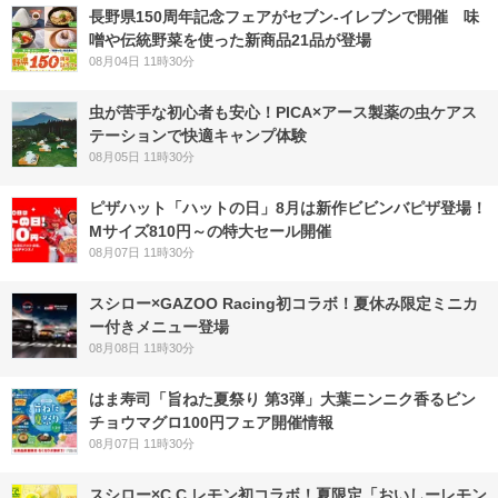
長野県150周年記念フェアがセブン-イレブンで開催 味
噌や伝統野菜を使った新商品21品が登場
08月04日 11時30分
虫が苦手な初心者も安心！PICA×アース製薬の虫ケアス
テーションで快適キャンプ体験
08月05日 11時30分
ピザハット「ハットの日」8月は新作ビビンバピザ登場！
Mサイズ810円～の特大セール開催
08月07日 11時30分
スシロー×GAZOO Racing初コラボ！夏休み限定ミニカ
ー付きメニュー登場
08月08日 11時30分
はま寿司「旨ねた夏祭り 第3弾」大葉ニンニク香るビン
チョウマグロ100円フェア開催情報
08月07日 11時30分
スシロー×C.C.レモン初コラボ！夏限定「おいしーレモン