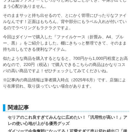
フタは面ファスナーでしっかりと閉じることができ、中身が出てし
まう心配がありません。
そのままサッと持ち出せるので、とにかく管理にぴったりなファイ
ルなんです！正面はもちろん、背中部分にもラベル入れが付いてい
るのでラベリングもラクラクですよ。
今回はダイソーで購入した『ファイルケース（折畳み、A4、ブル
ー、黒）』をご紹介しました。棚にきちっと整理できて、そのまま
持ち出しもできる便利なアイテム。
似たような商品を購入するとなると、700円から1,000円程度とお高
めなので、220円（税込）で購入できるこちらの商品はかなりコス
パの高い商品ですよ！ぜひチェックしてみてくださいね。
※記事内の商品情報は筆者購入時点（2025年6月）です。店舗によ
り在庫切れ、取り扱っていない場合があります。
関連記事
セリアのこれ良すぎてみんなに広めたい！「汎用性が高い！」ア
レの使い心地が上がる優秀グッズ
ダイソーで今争奪戦になってる！可愛すぎて売り切れ続出♡「後