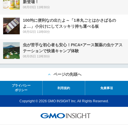
新登場！
08月03日 11時30分
100均に便利なの出たよ～「1本丸ごとはかさばるの
よ…」小分けにしてスッキリ持ち運べる板
08月02日 11時00分
虫が苦手な初心者も安心！PICA×アース製薬の虫ケアス
テーションで快適キャンプ体験
08月05日 11時30分
ページの先頭へ
プライバシー
利用規約
免責事項
ポリシー
Copyright © 2026 GMO INSIGHT Inc. All Rights Reserved.