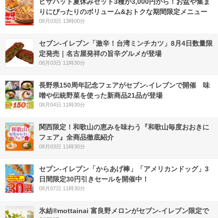
ピザハット夏休みセット3種が3,000円から！お盆や集ま
りにぴったりのボリューム&おトクな期間限定メニュー
08月03日 13時00分
セブン-イレブン「激辛！台湾ミンチカツ」8月4日数量限
定発売｜名古屋発祥の旨辛グルメが登場
08月03日 11時30分
長野県150周年記念フェアがセブン-イレブンで開催 味
噌や伝統野菜を使った新商品21品が登場
08月04日 11時30分
関西限定！和歌山の恵みを味わう『和歌山毎度おおきに
フェア』全商品徹底紹介
08月03日 11時30分
セブン‐イレブン「からあげ棒」「アメリカンドッグ」3
日間限定30円引きセールを開催中！
08月07日 11時30分
氷結®mottainai 富良野メロンがセブン‐イレブン限定で