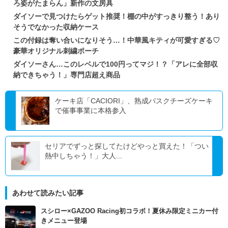
ろ姿がたまらん」新作の文房具
ダイソーで見つけたらゲット推奨！棚の中がすっきり整う！あり
そうでなかった収納ケース
この付録は奪い合いになりそう…！中華風キティが可愛すぎる♡
豪華オリジナル刺繍ポーチ
ダイソーさん…このレベルで100円ってマジ！？「アレに全部収
納できちゃう！」専門店超え商品
ケーキ店「CACIORI」、熟成バスクチーズケーキ
で催事事業に本格参入
セリアでずっと探してたけどやっと買えた！「つい
熱中しちゃう！」大人...
あわせて読みたい記事
スシロー×GAZOO Racing初コラボ！夏休み限定ミニカー付
きメニュー登場