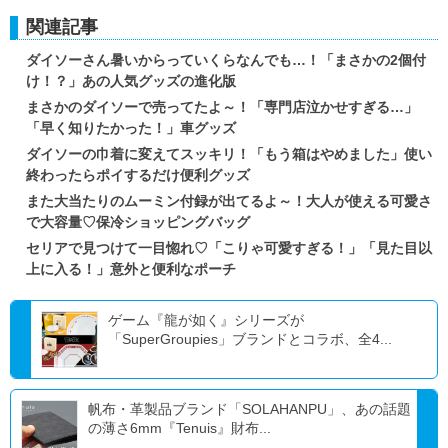
関連記事
ダイソーさん暑いからっていくらなんでも…！「まさかの2個付
け！？」あの人気グッズの進化版
まさかのダイソーで売ってたよ～！「専門店泣かせすぎる…」
「早く知りたかった！」車グッズ
ダイソーの巾着に変えてスッキリ！「もう箱はやめました」使い
終わったらポイするだけ便利グッズ
また大当たりのムーミン付録が出てるよ～！大人が使える可愛さ
で大容量♡保冷ショッピングバッグ
セリアで見つけて一目惚れ♡「こりゃ可愛すぎる！」「見た目以
上に入る！」意外と便利なポーチ
ゲーム『龍が如く』シリーズが
「SuperGroupies」ブランドとコラボ、全4...
帆布・革製品ブランド「SOLAHANPU」、あの話題
の薄さ6mm『Tenuis』財布...