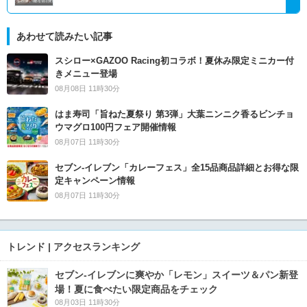
あわせて読みたい記事
スシロー×GAZOO Racing初コラボ！夏休み限定ミニカー付
きメニュー登場
08月08日 11時30分
はま寿司「旨ねた夏祭り 第3弾」大葉ニンニク香るビンチョ
ウマグロ100円フェア開催情報
08月07日 11時30分
セブン‐イレブン「カレーフェス」全15品商品詳細とお得な限
定キャンペーン情報
08月07日 11時30分
トレンド | アクセスランキング
セブン‐イレブンに爽やか「レモン」スイーツ＆パン新登
場！夏に食べたい限定商品をチェック
08月03日 11時30分