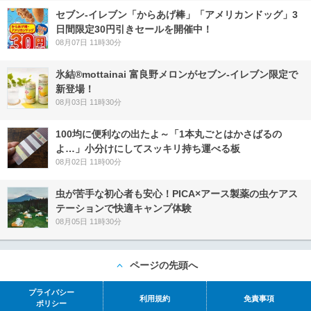
セブン‐イレブン「からあげ棒」「アメリカンドッグ」3
日間限定30円引きセールを開催中！
08月07日 11時30分
氷結®mottainai 富良野メロンがセブン‐イレブン限定で
新登場！
08月03日 11時30分
100均に便利なの出たよ～「1本丸ごとはかさばるの
よ…」小分けにしてスッキリ持ち運べる板
08月02日 11時00分
虫が苦手な初心者も安心！PICA×アース製薬の虫ケアス
テーションで快適キャンプ体験
08月05日 11時30分
ページの先頭へ
プライバシー
利用規約
免責事項
ポリシー