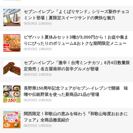
セブン‐イレブン「よくばりサンド」シリーズ新作チョコ
ミント登場｜夏限定スイーツサンドの爽快な魅力
08月06日 11時30分
ピザハット夏休みセット3種が3,000円から！お盆や集ま
りにぴったりのボリューム&おトクな期間限定メニュー
08月03日 13時00分
セブン-イレブン「激辛！台湾ミンチカツ」8月4日数量限
定発売｜名古屋発祥の旨辛グルメが登場
08月03日 11時30分
長野県150周年記念フェアがセブン-イレブンで開催 味
噌や伝統野菜を使った新商品21品が登場
08月04日 11時30分
関西限定！和歌山の恵みを味わう『和歌山毎度おおきに
フェア』全商品徹底紹介
08月03日 11時30分