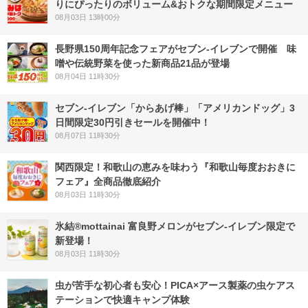
りにぴったりのボリューム&おトクな期間限定メニュー
08月03日 13時00分
長野県150周年記念フェアがセブン-イレブンで開催 味
噌や伝統野菜を使った新商品21品が登場
08月04日 11時30分
セブン‐イレブン「からあげ棒」「アメリカンドッグ」3
日間限定30円引きセールを開催中！
08月07日 11時30分
関西限定！和歌山の恵みを味わう『和歌山毎度おおきに
フェア』全商品徹底紹介
08月03日 11時30分
氷結®mottainai 富良野メロンがセブン‐イレブン限定で
新登場！
08月03日 11時30分
虫が苦手な初心者も安心！PICA×アース製薬の虫ケアス
テーションで快適キャンプ体験