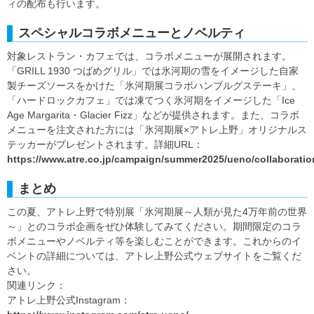
ィの配布も行います。
スペシャルコラボメニューとノベルティ
対象レストラン・カフェでは、コラボメニューが展開されます。
「GRILL 1930 つばめグリル」では氷河期の雪をイメージした自家
製チーズソースをかけた「氷河期展コラボハンブルグステーキ」、
「ハードロックカフェ」では凍てつく氷河期をイメージした「Ice
Age Margarita・Glacier Fizz」などが提供されます。また、コラボ
メニューを注文された方には「氷河期展×アトレ上野」オリジナルス
テッカーがプレゼントされます。詳細URL：
https://www.atre.co.jp/campaign/summer2025/ueno/collaboratio
まとめ
この夏、アトレ上野で特別展「氷河期展～人類が見た4万年前の世界
～」とのコラボ企画をぜひ体験してみてください。期間限定のコラ
ボメニューやノベルティ等を楽しむことができます。これからのイ
ベントの詳細については、アトレ上野公式ウェブサイトをご覧くだ
さい。
関連リンク：
アトレ上野公式Instagram：