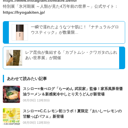
https://www.instagram.com/atre.ueno/
特別展「氷河期展 ～人類が見た4万年前の世界～」公式サイト：
https://hyogakiten.jp/
一瞬で濡れたようなツヤ肌に！『ナチュラルグロ
ウスティック』が数量限...
レア昆虫が集結する「カブトムシ・クワガタのふれ
あい世界展」が開催
あわせて読みたい記事
スシロー×食べログ「らーめん 武双家」監修！家系風豚骨醤
油ラーメン＆新感覚冷やしとり天うどんが新登場
08月09日 11時30分
スシロー×C.C.レモン初コラボ！夏限定「おいしーレモンの
甘酸っぱパフェ」新登場
08月09日 11時30分