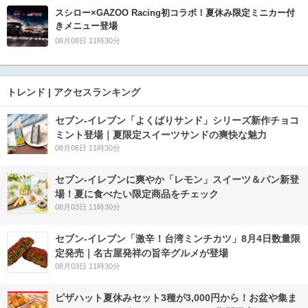
スシロー×GAZOO Racing初コラボ！夏休み限定ミニカー付
きメニュー登場
08月08日 11時30分
トレンド | アクセスランキング
セブン‐イレブン「よくばりサンド」シリーズ新作チョコ
ミント登場｜夏限定スイーツサンドの爽快な魅力
08月06日 11時30分
セブン‐イレブンに爽やか「レモン」スイーツ＆パン新登
場！夏に食べたい限定商品をチェック
08月03日 11時30分
セブン-イレブン「激辛！台湾ミンチカツ」8月4日数量限
定発売｜名古屋発祥の旨辛グルメが登場
08月03日 11時30分
ピザハット夏休みセット3種が3,000円から！お盆や集ま