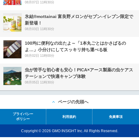
08月07日 11時30分
氷結®mottainai 富良野メロンがセブン‐イレブン限定で
新登場！
08月03日 11時30分
100均に便利なの出たよ～「1本丸ごとはかさばるの
よ…」小分けにしてスッキリ持ち運べる板
08月02日 11時00分
虫が苦手な初心者も安心！PICA×アース製薬の虫ケアス
テーションで快適キャンプ体験
08月05日 11時30分
ページの先頭へ
プライバシー
利用規約
免責事項
ポリシー
Copyright © 2026 GMO INSIGHT Inc. All Rights Reserved.