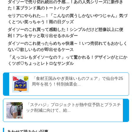
ダイソーで売り切れ続出の予感…！あの人気シリーズに新作き
た！某ブランド風のトートバッグ
セリアにやられた…！「こんなの買うしかないやつじゃん」気づ
くとつい笑っちゃう！雨の日グッズ
ダイソーのこれ買って感動した！シンプルだけど想像以上に便
利！アレをサッと取り出せるホルダー
ダイソーのこれ使ったらめちゃ快適～！いつ売切れてもおかしく
ない♡欲しいものが即出せるケース
「えっコレもダイソーなの？」って驚かれる！デザインがとにか
くツボ♡ちょっとレトロなサンダル
「食材王国みやぎ美味いものフェア」で仙台牛25
周年を祝う！特別抽選会...
「ステハジ」プロジェクトが熱中症予防とプラスチ
ック削減に向けて、給...
あわせて読みたい記事