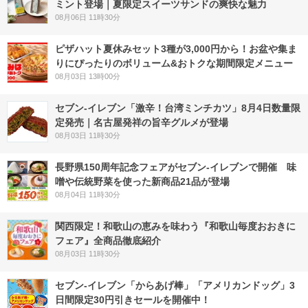
ミント登場｜夏限定スイーツサンドの爽快な魅力
08月06日 11時30分
ピザハット夏休みセット3種が3,000円から！お盆や集ま
りにぴったりのボリューム&おトクな期間限定メニュー
08月03日 13時00分
セブン-イレブン「激辛！台湾ミンチカツ」8月4日数量限
定発売｜名古屋発祥の旨辛グルメが登場
08月03日 11時30分
長野県150周年記念フェアがセブン-イレブンで開催 味
噌や伝統野菜を使った新商品21品が登場
08月04日 11時30分
関西限定！和歌山の恵みを味わう『和歌山毎度おおきに
フェア』全商品徹底紹介
08月03日 11時30分
セブン‐イレブン「からあげ棒」「アメリカンドッグ」3
日間限定30円引きセールを開催中！