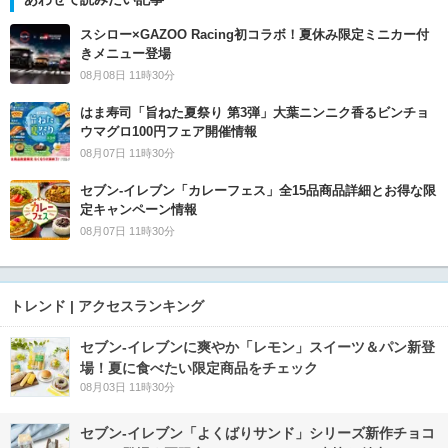
スシロー×GAZOO Racing初コラボ！夏休み限定ミニカー付
きメニュー登場
08月08日 11時30分
はま寿司「旨ねた夏祭り 第3弾」大葉ニンニク香るビンチョ
ウマグロ100円フェア開催情報
08月07日 11時30分
セブン‐イレブン「カレーフェス」全15品商品詳細とお得な限
定キャンペーン情報
08月07日 11時30分
トレンド | アクセスランキング
セブン‐イレブンに爽やか「レモン」スイーツ＆パン新登
場！夏に食べたい限定商品をチェック
08月03日 11時30分
セブン‐イレブン「よくばりサンド」シリーズ新作チョコ