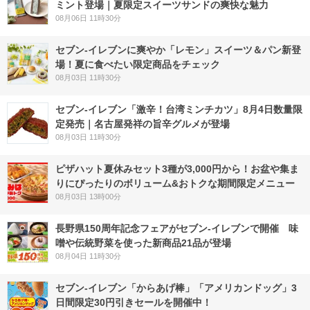
ミント登場｜夏限定スイーツサンドの爽快な魅力
08月06日 11時30分
セブン‐イレブンに爽やか「レモン」スイーツ＆パン新登
場！夏に食べたい限定商品をチェック
08月03日 11時30分
セブン-イレブン「激辛！台湾ミンチカツ」8月4日数量限
定発売｜名古屋発祥の旨辛グルメが登場
08月03日 11時30分
ピザハット夏休みセット3種が3,000円から！お盆や集ま
りにぴったりのボリューム&おトクな期間限定メニュー
08月03日 13時00分
長野県150周年記念フェアがセブン-イレブンで開催 味
噌や伝統野菜を使った新商品21品が登場
08月04日 11時30分
セブン‐イレブン「からあげ棒」「アメリカンドッグ」3
日間限定30円引きセールを開催中！