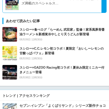
ズ満載のスペシャルス...
あわせて読みたい記事
スシロー×食べログ「らーめん 武双家」監修！家系風豚骨醤
油ラーメン＆新感覚冷やしとり天うどんが新登場
08月09日 11時30分
スシロー×C.C.レモン初コラボ！夏限定「おいしーレモンの
甘酸っぱパフェ」新登場
08月09日 11時30分
スシロー×GAZOO Racing初コラボ！夏休み限定ミニカー付
きメニュー登場
08月08日 11時30分
トレンド | アクセスランキング
セブン‐イレブン「よくばりサンド」シリーズ新作チョコ