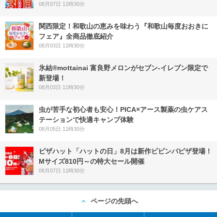
08月07日 11時30分
関西限定！和歌山の恵みを味わう『和歌山毎度おおきに
フェア』全商品徹底紹介
08月03日 11時30分
氷結®mottainai 富良野メロンがセブン‐イレブン限定で
新登場！
08月03日 11時30分
虫が苦手な初心者も安心！PICA×アース製薬の虫ケアス
テーションで快適キャンプ体験
08月05日 11時30分
ピザハット「ハットの日」8月は新作ビビンバピザ登場！
Mサイズ810円～の特大セール開催
08月07日 11時30分
ページの先頭へ