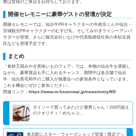
際は皆様のご来店をお待ちしております。
開催セレモニーに豪華ゲストの登壇が決定
開催セレモニーでは、仙台牛PRキャラクターの牛政宗くんや仙台・
宮城観光PRキャラクターのむすび丸、そしてみやぎライシーアンバ
サダーが登壇。さらに株式会社いなげや代表取締役社長の本杉吉員
氏なども登壇予定です。
まとめ
「食材王国みやぎ美味いものフェア」では、本物の仙台牛を堪能し
ながら、豪華賞品も手に入れるチャンス。期間中は各店舗で仙台
牛・仙台黒毛和牛のご購入が抽選会への参加条件となっています。
これを機会にぜひご参加ください。
関連リンク：
https://www.m-hozenmai.jp/news/entry/85/
ダイソーで買ってみたけど優秀じゃん！200円超え
のクオリティ！めちゃコ...
東京駅にスター・ウォーズショップ登場！限定グッ