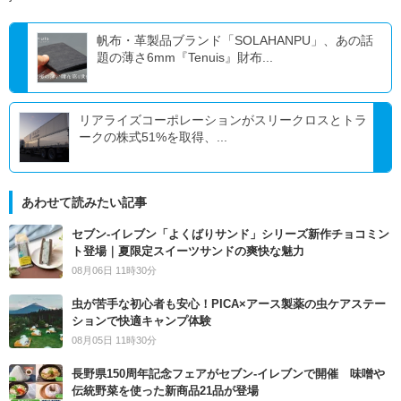
帆布・革製品ブランド「SOLAHANPU」、あの話
題の薄さ6mm『Tenuis』財布...
リアライズコーポレーションがスリークロスとトラ
ークの株式51%を取得、...
あわせて読みたい記事
セブン‐イレブン「よくばりサンド」シリーズ新作チョコミン
ト登場｜夏限定スイーツサンドの爽快な魅力
08月06日 11時30分
虫が苦手な初心者も安心！PICA×アース製薬の虫ケアステー
ションで快適キャンプ体験
08月05日 11時30分
長野県150周年記念フェアがセブン-イレブンで開催 味噌や
伝統野菜を使った新商品21品が登場