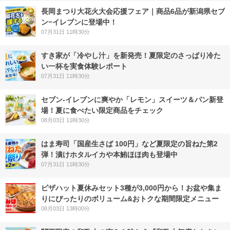
長岡まつり大花火大会応援フェア｜商品6品が新潟県セブ
ン−イレブンに登場中！
07月31日 11時30分
すき家が「冷やし汁」を新発売！夏限定のさっぱり冷た
い一杯を実食体験レポート
07月31日 11時30分
セブン‐イレブンに爽やか「レモン」スイーツ＆パン新登
場！夏に食べたい限定商品をチェック
08月03日 11時30分
はま寿司「国産生さば 100円」など夏限定の旨ねた第2
弾！漬けホタルイカや本鮪ほほ肉も登場中
07月31日 11時30分
ピザハット夏休みセット3種が3,000円から！お盆や集ま
りにぴったりのボリューム&おトクな期間限定メニュー
08月03日 13時00分