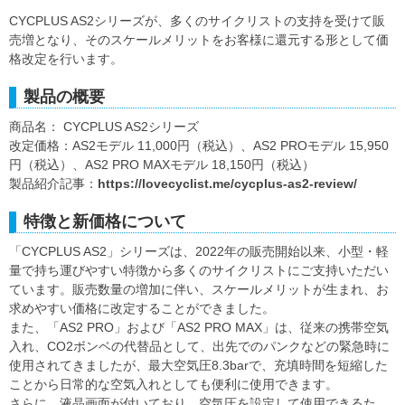
CYCPLUS AS2シリーズが、多くのサイクリストの支持を受けて販
売増となり、そのスケールメリットをお客様に還元する形として価
格改定を行います。
製品の概要
商品名： CYCPLUS AS2シリーズ
改定価格：AS2モデル 11,000円（税込）、AS2 PROモデル 15,950
円（税込）、AS2 PRO MAXモデル 18,150円（税込）
製品紹介記事：
https://lovecyclist.me/cycplus-as2-review/
特徴と新価格について
「CYCPLUS AS2」シリーズは、2022年の販売開始以来、小型・軽
量で持ち運びやすい特徴から多くのサイクリストにご支持いただい
ています。販売数量の増加に伴い、スケールメリットが生まれ、お
求めやすい価格に改定することができました。
また、「AS2 PRO」および「AS2 PRO MAX」は、従来の携帯空気
入れ、CO2ボンベの代替品として、出先でのパンクなどの緊急時に
使用されてきましたが、最大空気圧8.3barで、充填時間を短縮した
ことから日常的な空気入れとしても便利に使用できます。
さらに、液晶画面が付いており、空気圧を設定して使用できるた