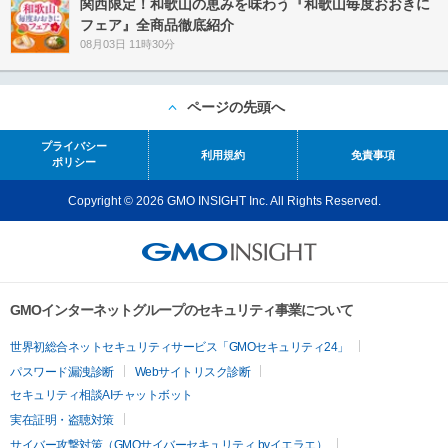
関西限定！和歌山の恵みを味わう『和歌山毎度おおきに
フェア』全商品徹底紹介
08月03日 11時30分
ページの先頭へ
プライバシー
利用規約
免責事項
ポリシー
Copyright © 2026 GMO INSIGHT Inc. All Rights Reserved.
GMOインターネットグループのセキュリティ事業について
世界初総合ネットセキュリティサービス「GMOセキュリティ24」
パスワード漏洩診断
Webサイトリスク診断
セキュリティ相談AIチャットボット
実在証明・盗聴対策
サイバー攻撃対策（GMOサイバーセキュリティ byイエラエ）