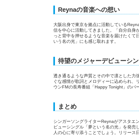
Reynaの音楽への想い
大阪出身で東京を拠点に活動しているRey
信を中心に活動してきました。「自分自身
っと背中を押せるような音楽を届けたくて
いう名の光」にも感じ取れます。
待望のメジャーデビューシン
透き通るような声質とその中で凛とした力強
ぐな感情が歌詞とメロディーに込められ、
ウンFMの長寿番組「Happy Tonigh
まとめ
シンガーソングライターReynaがアスタ
ビューシングル「夢という名の光」を発売
人の心に寄り添うことでしょう。リリース日は