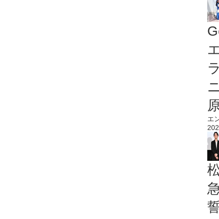
G
エ
エ
202