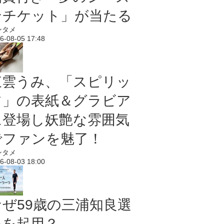
ンチケット」が当たる
ンタメ
6-08-05 17:48
東雲うみ、「スピリッ
ツ」の表紙＆グラビア
に登場し妖艶な雰囲気
でファンを魅了！
ンタメ
6-08-03 18:00
なぜ59歳の三浦知良選
手を起用？