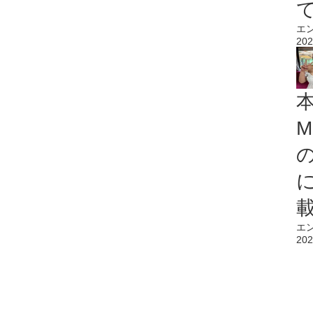
エ
202
M
エ
202