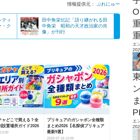
情報提供元：
ぷれにゅー
O
シティ
田中角栄伝記「語り継がれる田
ー・ク
中角栄 昭和の天才政治家の肖
像」が刊行
エ
202
チャどこで買える？全
プリキュアのガシャポン全種類
エ
設置場所ガイド2026
まとめ2026【名探偵プリキュア
202
最新9選】
13:00
2026-07-16 13:00