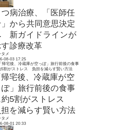
うつ病治療、「医師任
せ」から共同意思決定
へ 新ガイドラインが
示す診療改革
ンタメ
6-08-03 17:25
「帰宅後、冷蔵庫が空
っぽ」旅行前後の食事
に約5割がストレス
負担を減らす賢い方法
ンタメ
6-08-01 20:33