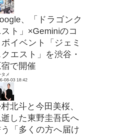
oogle、「ドラゴンク
スト」×Geminiのコ
ラボイベント「ジェミ
ニクエスト」を渋谷・
原宿で開催
ンタメ
6-08-03 18:42
松村北斗と今田美桜、
急逝した東野圭吾氏へ
誓う「多くの方へ届け