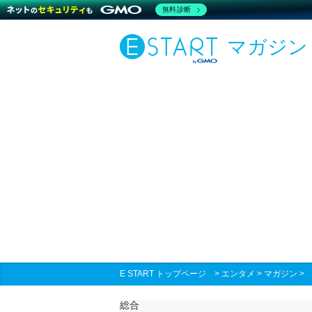
無料診断
マガジン
E START トップページ
>
エンタメ
>
マガジン
総合