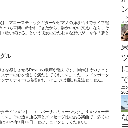
エ
202
naは、アコースティックギターやピアノの弾き語りでライブ配
がいつも音楽に救われてきたから、誰かの心の支えになり、そ
日々歌い続ける」という彼女のひたむきな想いが、今作「夢と
グル
さを感じさせるReynaの歌声が魅力です。同作はそのまっす
リスナーの心を優しく満たしてくれます。また、レインボータ
t」のパーソナリティーに抜擢され、そこでの活動も見逃せません。
エ
202
エンタテインメント・ユニバーサルミュージックよりメジャーデ
します。その透き通る声とメッセージ性のある楽曲で、多くの
2025年7月16日、ぜひチェックしてください。