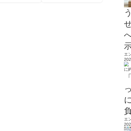
エ
202
エ
202