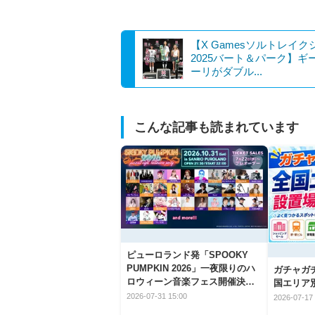
【X Gamesソルトレイク
2025バート＆パーク】ギ
ーリがダブル...
こんな記事も読まれています
ピューロランド発「SPOOKY
PUMPKIN 2026」一夜限りのハ
ガチャガ
ロウィーン音楽フェス開催決
国エリア別
定！
2026-07-31 15:00
2026-07-17 