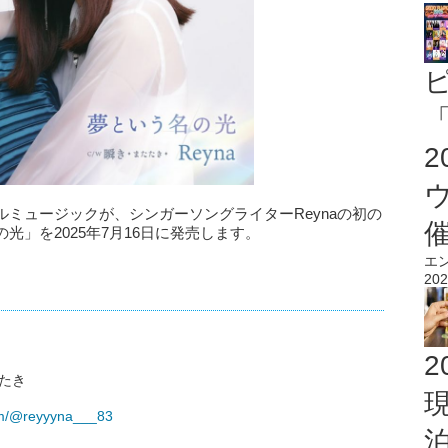
「
ミュージックが、シンガーソングライターReynaの初の
」を2025年7月16日に発売します。
エ
202
2
たたき
com/@reyyyna___83