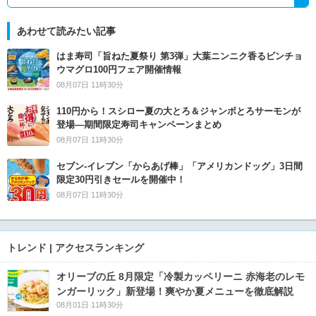
あわせて読みたい記事
はま寿司「旨ねた夏祭り 第3弾」大葉ニンニク香るビンチョ
ウマグロ100円フェア開催情報
08月07日 11時30分
110円から！スシロー夏の大とろ＆ジャンボとろサーモンが
登場―期間限定寿司キャンペーンまとめ
08月07日 11時30分
セブン‐イレブン「からあげ棒」「アメリカンドッグ」3日間
限定30円引きセールを開催中！
08月07日 11時30分
トレンド | アクセスランキング
オリーブの丘 8月限定「冷製カッペリーニ 赤海老のレモ
ンガーリック」新登場！爽やか夏メニューを徹底解説
08月01日 11時30分