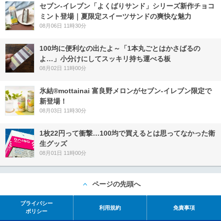
セブン‐イレブン「よくばりサンド」シリーズ新作チョコ
ミント登場｜夏限定スイーツサンドの爽快な魅力
08月06日 11時30分
100均に便利なの出たよ～「1本丸ごとはかさばるの
よ…」小分けにしてスッキリ持ち運べる板
08月02日 11時00分
氷結®mottainai 富良野メロンがセブン‐イレブン限定で
新登場！
08月03日 11時30分
1枚22円って衝撃…100均で買えるとは思ってなかった衛
生グッズ
08月01日 11時00分
ページの先頭へ
プライバシー
利用規約
免責事項
ポリシー