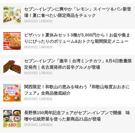
セブン‐イレブンに爽やか「レモン」スイーツ＆パン新登
場！夏に食べたい限定商品をチェック
08月03日 11時30分
ピザハット夏休みセット3種が3,000円から！お盆や集ま
りにぴったりのボリューム&おトクな期間限定メニュー
08月03日 13時00分
セブン-イレブン「激辛！台湾ミンチカツ」8月4日数量限
定発売｜名古屋発祥の旨辛グルメが登場
08月03日 11時30分
関西限定！和歌山の恵みを味わう『和歌山毎度おおきに
フェア』全商品徹底紹介
08月03日 11時30分
長野県150周年記念フェアがセブン-イレブンで開催 味
噌や伝統野菜を使った新商品21品が登場
08月04日 11時30分