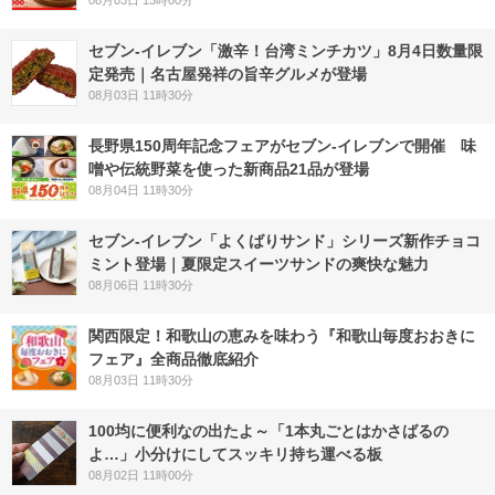
08月03日 13時00分
セブン-イレブン「激辛！台湾ミンチカツ」8月4日数量限
定発売｜名古屋発祥の旨辛グルメが登場
08月03日 11時30分
長野県150周年記念フェアがセブン-イレブンで開催 味
噌や伝統野菜を使った新商品21品が登場
08月04日 11時30分
セブン‐イレブン「よくばりサンド」シリーズ新作チョコ
ミント登場｜夏限定スイーツサンドの爽快な魅力
08月06日 11時30分
関西限定！和歌山の恵みを味わう『和歌山毎度おおきに
フェア』全商品徹底紹介
08月03日 11時30分
100均に便利なの出たよ～「1本丸ごとはかさばるの
よ…」小分けにしてスッキリ持ち運べる板
08月02日 11時00分