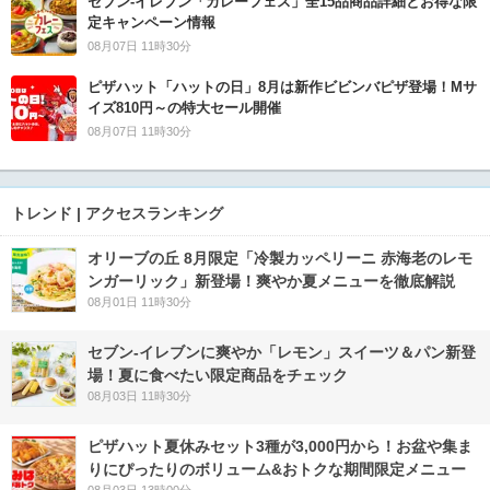
セブン‐イレブン「カレーフェス」全15品商品詳細とお得な限
定キャンペーン情報
08月07日 11時30分
ピザハット「ハットの日」8月は新作ビビンバピザ登場！Mサ
イズ810円～の特大セール開催
08月07日 11時30分
トレンド | アクセスランキング
オリーブの丘 8月限定「冷製カッペリーニ 赤海老のレモ
ンガーリック」新登場！爽やか夏メニューを徹底解説
08月01日 11時30分
セブン‐イレブンに爽やか「レモン」スイーツ＆パン新登
場！夏に食べたい限定商品をチェック
08月03日 11時30分
ピザハット夏休みセット3種が3,000円から！お盆や集ま
りにぴったりのボリューム&おトクな期間限定メニュー