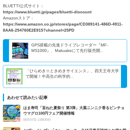
BLUETTI公式サイト：
https://www.bluetti.jp/pages/bluetti-discount
Amazonストア：
https://www.amazon.co.jp/stores/page/CD389141-486D-4911-
8AA6-254760E2E915?channel=25PD
GPS搭載の先進ドライブレコーダー『MF-
MS1000』、Makuakeにて先行販売開...
「ひらめき☆ときめきサイエンス」、四天王寺大学
で開催！中高生の科学的...
あわせて読みたい記事
はま寿司「旨ねた夏祭り 第3弾」大葉ニンニク香るビンチョ
ウマグロ100円フェア開催情報
08月07日 11時30分