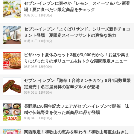
セブン‐イレブンに爽やか「レモン」スイーツ＆パン新登
場！夏に食べたい限定商品をチェック
08月03日 11時30分
セブン‐イレブン「よくばりサンド」シリーズ新作チョコ
ミント登場｜夏限定スイーツサンドの爽快な魅力
08月06日 11時30分
ピザハット夏休みセット3種が3,000円から！お盆や集ま
りにぴったりのボリューム&おトクな期間限定メニュー
08月03日 13時00分
セブン-イレブン「激辛！台湾ミンチカツ」8月4日数量限
定発売｜名古屋発祥の旨辛グルメが登場
08月03日 11時30分
長野県150周年記念フェアがセブン-イレブンで開催 味
噌や伝統野菜を使った新商品21品が登場
08月04日 11時30分
関西限定！和歌山の恵みを味わう『和歌山毎度おおきに