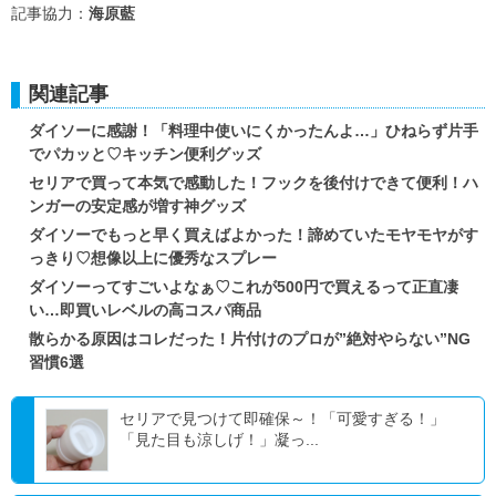
記事協力：
海原藍
関連記事
ダイソーに感謝！「料理中使いにくかったんよ…」ひねらず片手
でパカッと♡キッチン便利グッズ
セリアで買って本気で感動した！フックを後付けできて便利！ハ
ンガーの安定感が増す神グッズ
ダイソーでもっと早く買えばよかった！諦めていたモヤモヤがす
っきり♡想像以上に優秀なスプレー
ダイソーってすごいよなぁ♡これが500円で買えるって正直凄
い…即買いレベルの高コスパ商品
散らかる原因はコレだった！片付けのプロが”絶対やらない”NG
習慣6選
セリアで見つけて即確保～！「可愛すぎる！」
「見た目も涼しげ！」凝っ...