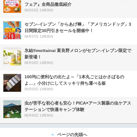
フェア』全商品徹底紹介
08月03日 11時30分
セブン‐イレブン「からあげ棒」「アメリカンドッグ」3
日間限定30円引きセールを開催中！
08月07日 11時30分
氷結®mottainai 富良野メロンがセブン‐イレブン限定で
新登場！
08月03日 11時30分
100均に便利なの出たよ～「1本丸ごとはかさばるの
よ…」小分けにしてスッキリ持ち運べる板
08月02日 11時00分
虫が苦手な初心者も安心！PICA×アース製薬の虫ケアス
テーションで快適キャンプ体験
08月05日 11時30分
ページの先頭へ