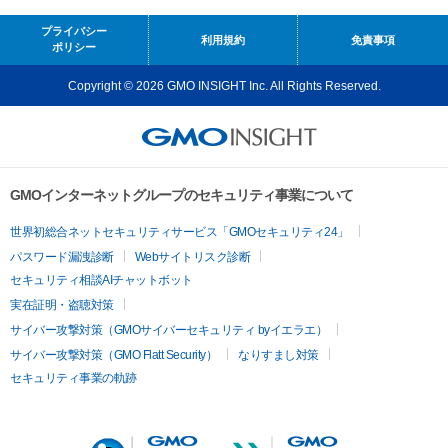
プライバシー
利用規約
免責事項
ポリシー
Copyright © 2026 GMO INSIGHT Inc. All Rights Reserved.
GMOインターネットグループのセキュリティ事業について
世界初総合ネットセキュリティサービス「GMOセキュリティ24」
パスワード漏洩診断
Webサイトリスク診断
セキュリティ相談AIチャットボット
実在証明・盗聴対策
サイバー攻撃対策（GMOサイバーセキュリティ byイエラエ）
サイバー攻撃対策（GMO Flatt Security）
なりすまし対策
セキュリティ事業の軌跡