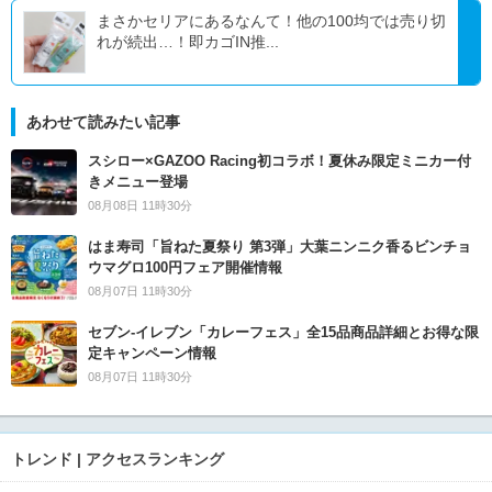
まさかセリアにあるなんて！他の100均では売り切
れが続出…！即カゴIN推...
あわせて読みたい記事
スシロー×GAZOO Racing初コラボ！夏休み限定ミニカー付
きメニュー登場
08月08日 11時30分
はま寿司「旨ねた夏祭り 第3弾」大葉ニンニク香るビンチョ
ウマグロ100円フェア開催情報
08月07日 11時30分
セブン‐イレブン「カレーフェス」全15品商品詳細とお得な限
定キャンペーン情報
08月07日 11時30分
トレンド | アクセスランキング