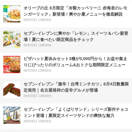
オリーブの丘 8月限定「冷製カッペリーニ 赤海老のレモ
ンガーリック」新登場！爽やか夏メニューを徹底解説
08月01日 11時30分
セブン‐イレブンに爽やか「レモン」スイーツ＆パン新登
場！夏に食べたい限定商品をチェック
08月03日 11時30分
ピザハット夏休みセット3種が3,000円から！お盆や集ま
りにぴったりのボリューム&おトクな期間限定メニュー
08月03日 13時00分
セブン-イレブン「激辛！台湾ミンチカツ」8月4日数量限
定発売｜名古屋発祥の旨辛グルメが登場
08月03日 11時30分
セブン‐イレブン「よくばりサンド」シリーズ新作チョコ
ミント登場｜夏限定スイーツサンドの爽快な魅力
08月06日 11時30分