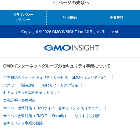
ページの先頭へ
プライバシー
利用規約
免責事項
ポリシー
Copyright © 2026 GMO INSIGHT Inc. All Rights Reserved.
GMOインターネットグループのセキュリティ事業について
世界初総合ネットセキュリティサービス「GMOセキュリティ24」
パスワード漏洩診断
Webサイトリスク診断
セキュリティ相談AIチャットボット
実在証明・盗聴対策
サイバー攻撃対策（GMOサイバーセキュリティ byイエラエ）
サイバー攻撃対策（GMO Flatt Security）
なりすまし対策
セキュリティ事業の軌跡