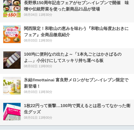
長野県150周年記念フェアがセブン-イレブンで開催 味
噌や伝統野菜を使った新商品21品が登場
08月04日 11時30分
関西限定！和歌山の恵みを味わう『和歌山毎度おおきに
フェア』全商品徹底紹介
08月03日 11時30分
100均に便利なの出たよ～「1本丸ごとはかさばるの
よ…」小分けにしてスッキリ持ち運べる板
08月02日 11時00分
氷結®mottainai 富良野メロンがセブン‐イレブン限定で
新登場！
08月03日 11時30分
1枚22円って衝撃…100均で買えるとは思ってなかった衛
生グッズ
08月01日 11時00分