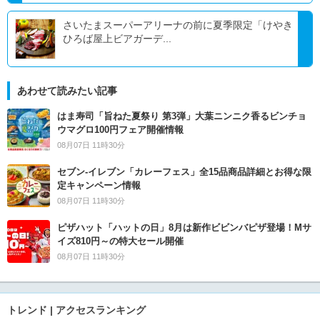
さいたまスーパーアリーナの前に夏季限定「けやき
ひろば屋上ビアガーデ...
あわせて読みたい記事
はま寿司「旨ねた夏祭り 第3弾」大葉ニンニク香るビンチョ
ウマグロ100円フェア開催情報
08月07日 11時30分
セブン‐イレブン「カレーフェス」全15品商品詳細とお得な限
定キャンペーン情報
08月07日 11時30分
ピザハット「ハットの日」8月は新作ビビンバピザ登場！Mサ
イズ810円～の特大セール開催
08月07日 11時30分
トレンド | アクセスランキング