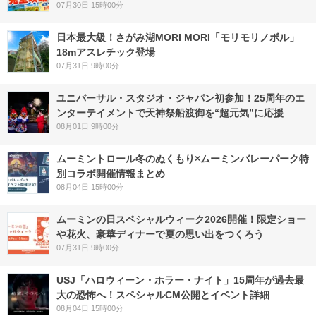
07月30日 15時00分
日本最大級！さがみ湖MORI MORI「モリモリノボル」
18mアスレチック登場
07月31日 9時00分
ユニバーサル・スタジオ・ジャパン初参加！25周年のエ
ンターテイメントで天神祭船渡御を“超元気”に応援
08月01日 9時00分
ムーミントロール冬のぬくもり×ムーミンバレーパーク特
別コラボ開催情報まとめ
08月04日 15時00分
ムーミンの日スペシャルウィーク2026開催！限定ショー
や花火、豪華ディナーで夏の思い出をつくろう
07月31日 9時00分
USJ「ハロウィーン・ホラー・ナイト」15周年が過去最
大の恐怖へ！スペシャルCM公開とイベント詳細
08月04日 15時00分