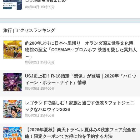
コラボ開催情報まとめ
08月04日 15時00分
旅行 | アクセスランキング
約200年ぶりに日本へ里帰り オランダ国立世界文化博
物館の至宝「OTEMAE～ブロムホフ 茶道を愛した異邦人
～」
08月02日 15時00分
USJ史上初！R-18指定「残像」が登場｜2026年『ハロウ
ィーン・ホラー・ナイト』情報
08月05日 15時00分
レゴランドで楽しむ！家族と過ごす仮装＆フォトジェニ
ックなハロウィン2026
08月03日 15時00分
【2026年夏秋】楽天トラベル 夏休み&秋旅フェア完全攻
略！限定クーポンでお得に旅を予約する方法