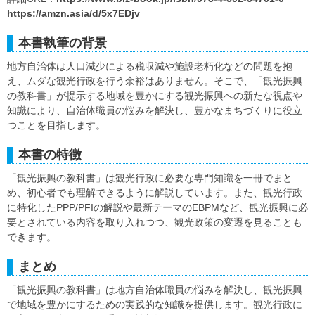
https://amzn.asia/d/5x7EDjv
本書執筆の背景
地方自治体は人口減少による税収減や施設老朽化などの問題を抱
え、ムダな観光行政を行う余裕はありません。そこで、「観光振興
の教科書」が提示する地域を豊かにする観光振興への新たな視点や
知識により、自治体職員の悩みを解決し、豊かなまちづくりに役立
つことを目指します。
本書の特徴
「観光振興の教科書」は観光行政に必要な専門知識を一冊でまと
め、初心者でも理解できるように解説しています。また、観光行政
に特化したPPP/PFIの解説や最新テーマのEBPMなど、観光振興に必
要とされている内容を取り入れつつ、観光政策の変遷を見ることも
できます。
まとめ
「観光振興の教科書」は地方自治体職員の悩みを解決し、観光振興
で地域を豊かにするための実践的な知識を提供します。観光行政に