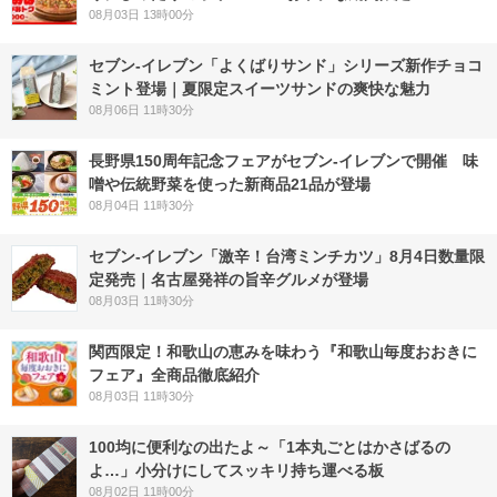
08月03日 13時00分
セブン‐イレブン「よくばりサンド」シリーズ新作チョコ
ミント登場｜夏限定スイーツサンドの爽快な魅力
08月06日 11時30分
長野県150周年記念フェアがセブン-イレブンで開催 味
噌や伝統野菜を使った新商品21品が登場
08月04日 11時30分
セブン-イレブン「激辛！台湾ミンチカツ」8月4日数量限
定発売｜名古屋発祥の旨辛グルメが登場
08月03日 11時30分
関西限定！和歌山の恵みを味わう『和歌山毎度おおきに
フェア』全商品徹底紹介
08月03日 11時30分
100均に便利なの出たよ～「1本丸ごとはかさばるの
よ…」小分けにしてスッキリ持ち運べる板
08月02日 11時00分