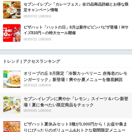
セブン‐イレブン「カレーフェス」全15品商品詳細とお得な限
定キャンペーン情報
08月07日 11時30分
ピザハット「ハットの日」8月は新作ビビンバピザ登場！Mサ
イズ810円～の特大セール開催
08月07日 11時30分
トレンド | アクセスランキング
オリーブの丘 8月限定「冷製カッペリーニ 赤海老のレモ
ンガーリック」新登場！爽やか夏メニューを徹底解説
08月01日 11時30分
セブン‐イレブンに爽やか「レモン」スイーツ＆パン新登
場！夏に食べたい限定商品をチェック
08月03日 11時30分
ピザハット夏休みセット3種が3,000円から！お盆や集ま
りにぴったりのボリューム&おトクな期間限定メニュー