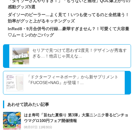
「ダイソーさんやりすぎ！」「もうないと無理」QOL爆上がりの
感動グッズ5選
ダイソーのピーラー…よく見て！いつも使ってるのと全然違う！
効率がグッと上がるキッチングッズ
InRed8・9月合併号の付録…豪華すぎません？！可愛くて大容量
♡ムーミンのかごバッグ
セリアで見つけて思わず2度見！デザインが秀逸す
ぎる…！他店じゃ買えな...
「ドクターフィーネボーテ」から新サプリメント
『FUCOSE+NAG』が登場！...
あわせて読みたい記事
はま寿司「旨ねた夏祭り 第3弾」大葉ニンニク香るビンチョ
ウマグロ100円フェア開催情報
08月07日 11時30分