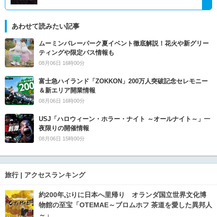
あわせて読みたい記事
ムーミンバレーパーク夏イベント徹底解説！花火や新グリー
ティングや限定パス情報も
08月06日 16時00分
富士急ハイランド「ZOKKON」200万人突破記念セレモニー
＆新エリア開業情報
08月06日 16時00分
USJ「ハロウィーン・ホラー・ナイト ～オールナイト～」一
夜限りの開催情報
08月06日 15時00分
旅行 | アクセスランキング
約200年ぶりに日本へ里帰り オランダ国立世界文化博
物館の至宝「OTEMAE～ブロムホフ 茶道を愛した異邦人
～」