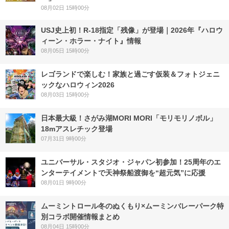
08月02日 15時00分
USJ史上初！R-18指定「残像」が登場｜2026年『ハロウ
ィーン・ホラー・ナイト』情報
08月05日 15時00分
レゴランドで楽しむ！家族と過ごす仮装＆フォトジェニ
ックなハロウィン2026
08月03日 15時00分
日本最大級！さがみ湖MORI MORI「モリモリノボル」
18mアスレチック登場
07月31日 9時00分
ユニバーサル・スタジオ・ジャパン初参加！25周年のエ
ンターテイメントで天神祭船渡御を“超元気”に応援
08月01日 9時00分
ムーミントロール冬のぬくもり×ムーミンバレーパーク特
別コラボ開催情報まとめ
08月04日 15時00分