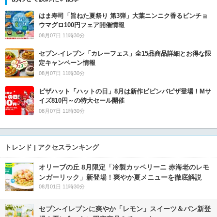
はま寿司「旨ねた夏祭り 第3弾」大葉ニンニク香るビンチョ
ウマグロ100円フェア開催情報
08月07日 11時30分
セブン‐イレブン「カレーフェス」全15品商品詳細とお得な限
定キャンペーン情報
08月07日 11時30分
ピザハット「ハットの日」8月は新作ビビンバピザ登場！Mサ
イズ810円～の特大セール開催
08月07日 11時30分
トレンド | アクセスランキング
オリーブの丘 8月限定「冷製カッペリーニ 赤海老のレモ
ンガーリック」新登場！爽やか夏メニューを徹底解説
08月01日 11時30分
セブン‐イレブンに爽やか「レモン」スイーツ＆パン新登