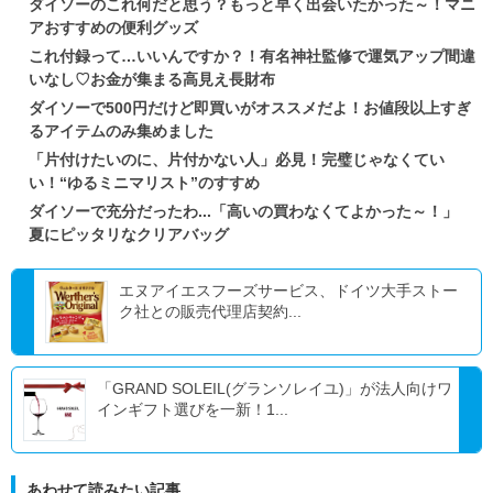
ダイソーのこれ何だと思う？もっと早く出会いたかった～！マニ
アおすすめの便利グッズ
これ付録って…いいんですか？！有名神社監修で運気アップ間違
いなし♡お金が集まる高見え長財布
ダイソーで500円だけど即買いがオススメだよ！お値段以上すぎ
るアイテムのみ集めました
「片付けたいのに、片付かない人」必見！完璧じゃなくてい
い！“ゆるミニマリスト”のすすめ
ダイソーで充分だったわ...「高いの買わなくてよかった～！」
夏にピッタリなクリアバッグ
エヌアイエスフーズサービス、ドイツ大手ストー
ク社との販売代理店契約...
「GRAND SOLEIL(グランソレイユ)」が法人向けワ
インギフト選びを一新！1...
あわせて読みたい記事