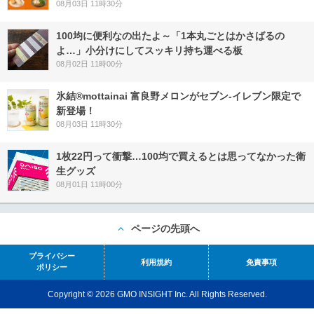
08月03日 11時30分
100均に便利なの出たよ～「1本丸ごとはかさばるの
よ…」小分けにしてスッキリ持ち運べる板
08月02日 11時00分
氷結®mottainai 富良野メロンがセブン‐イレブン限定で
新登場！
08月03日 11時30分
1枚22円って衝撃…100均で買えるとは思ってなかった衛
生グッズ
08月01日 11時00分
ページの先頭へ
プライバシー
利用規約
免責事項
ポリシー
Copyright © 2026 GMO INSIGHT Inc. All Rights Reserved.