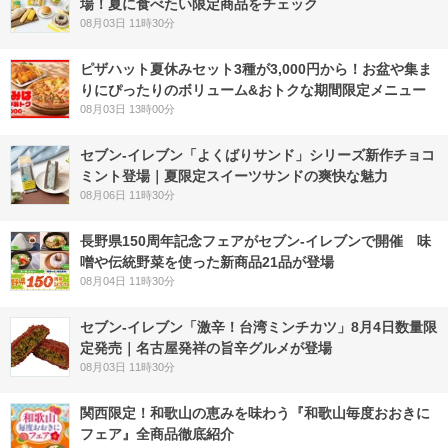
場！夏に食べたい限定商品をチェック
08月03日 11時30分
ピザハット夏休みセット3種が3,000円から！お盆や集ま
りにぴったりのボリューム&おトクな期間限定メニュー
08月03日 13時00分
セブン‐イレブン「よくばりサンド」シリーズ新作チョコ
ミント登場｜夏限定スイーツサンドの爽快な魅力
08月06日 11時30分
長野県150周年記念フェアがセブン-イレブンで開催 味
噌や伝統野菜を使った新商品21品が登場
08月04日 11時30分
セブン-イレブン「激辛！台湾ミンチカツ」8月4日数量限
定発売｜名古屋発祥の旨辛グルメが登場
08月03日 11時30分
関西限定！和歌山の恵みを味わう『和歌山毎度おおきに
フェア』全商品徹底紹介