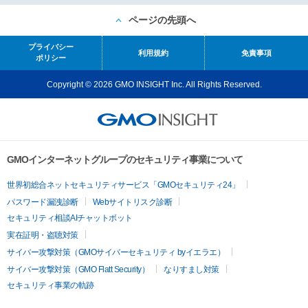
ページの先頭へ
プライバシー
利用規約
免責事項
ポリシー
Copyright © 2026 GMO INSIGHT Inc. All Rights Reserved.
GMOインターネットグループのセキュリティ事業について
世界初総合ネットセキュリティサービス「GMOセキュリティ24」
パスワード漏洩診断
Webサイトリスク診断
セキュリティ相談AIチャットボット
実在証明・盗聴対策
サイバー攻撃対策（GMOサイバーセキュリティ byイエラエ）
サイバー攻撃対策（GMO Flatt Security）
なりすまし対策
セキュリティ事業の軌跡