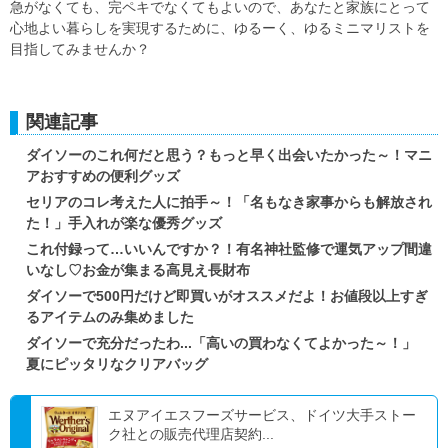
急がなくても、完ペキでなくてもよいので、あなたと家族にとって
心地よい暮らしを実現するために、ゆるーく、ゆるミニマリストを
目指してみませんか？
関連記事
ダイソーのこれ何だと思う？もっと早く出会いたかった～！マニ
アおすすめの便利グッズ
セリアのコレ考えた人に拍手～！「名もなき家事からも解放され
た！」手入れが楽な優秀グッズ
これ付録って…いいんですか？！有名神社監修で運気アップ間違
いなし♡お金が集まる高見え長財布
ダイソーで500円だけど即買いがオススメだよ！お値段以上すぎ
るアイテムのみ集めました
ダイソーで充分だったわ...「高いの買わなくてよかった～！」
夏にピッタリなクリアバッグ
エヌアイエスフーズサービス、ドイツ大手ストー
ク社との販売代理店契約...