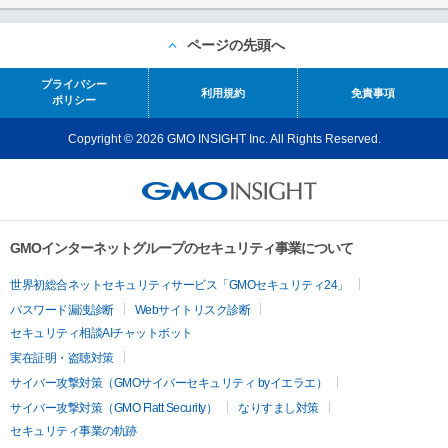
ページの先頭へ
プライバシー
利用規約
免責事項
ポリシー
Copyright © 2026 GMO INSIGHT Inc. All Rights Reserved.
GMOインターネットグループのセキュリティ事業について
世界初総合ネットセキュリティサービス「GMOセキュリティ24」
パスワード漏洩診断
Webサイトリスク診断
セキュリティ相談AIチャットボット
実在証明・盗聴対策
サイバー攻撃対策（GMOサイバーセキュリティ byイエラエ）
サイバー攻撃対策（GMO Flatt Security）
なりすまし対策
セキュリティ事業の軌跡