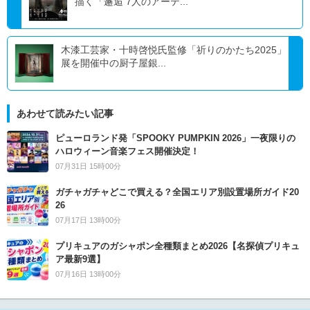
描く「邂逅 7人のアーテ...
木漆工芸家・十時啓悦氏監修「祈りのかたち2025」
展を開催中の厨子屋銀...
あわせて読みたい記事
ピューロランド発「SPOOKY PUMPKIN 2026」一夜限りの
ハロウィーン音楽フェス開催決定！
07月31日 15時00分
ガチャガチャどこで買える？全国エリア別設置場所ガイド20
26
07月17日 13時00分
プリキュアのガシャポン全種類まとめ2026【名探偵プリキュ
ア最新9選】
07月16日 13時00分