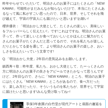
昨年やらせていただいて、明治さんのお菓子にはたくさんの「NEW
KAWAII」可能性がまだみんなが知らないだけで、本当にたくさんあ
るなって風に私がすごい思ったので、日本、世界、そしてそれを飛
び越えて、宇宙の宇宙人にも届けたいと思います!お願い!
櫻井優衣：「明治おかし大使として、たくさんの楽しい、美味しい
をフルッパーらしく伝えたい!」です!これはですね、明治さんのお菓
子って、作って楽しいとか食べておいしいとかほんとに魅力がたく
さんのお菓子がたくさんだと思ってるので、それを私たちが楽しん
だりとかしてる姿を通して、より明治さんのお菓子の楽しさ、おい
しさを伝えたいっていう文章です!
Q.「明治おかし大使」2年目の意気込みをお願いします。
鎮西寿々歌：昨年度、私たち、おかし大使として、たーっくさんの
方に明治さんのお菓子の良さをアピールできたかなって思うんです
けど、2年目なので、さらに「NEW KAWAII」ところ、明治のお菓子
にはたくさん「NEW KAWAII」ところがあるので、食べ方だった
り、楽しみ方だったり、そういうものを私たちが、世界そして宇宙
に届けたいと思います!みんな受け取ってね~!
享保3年創業の白竹堂が現代アートと扇面の邂逅を