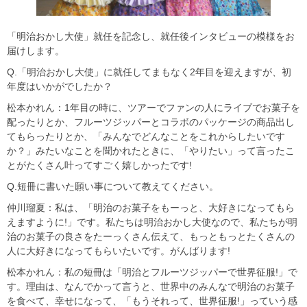
「明治おかし大使」就任を記念し、就任後インタビューの模様をお
届けします。
Q.「明治おかし大使」に就任してまもなく2年目を迎えますが、初
年度はいかがでしたか？
松本かれん：1年目の時に、ツアーでファンの人にライブでお菓子を
配ったりとか、フルーツジッパーとコラボのパッケージの商品出し
てもらったりとか、「みんなでどんなことをこれからしたいです
か？」みたいなことを聞かれたときに、「やりたい」って言ったこ
とがたくさん叶ってすごく嬉しかったです!
Q.短冊に書いた願い事について教えてください。
仲川瑠夏：私は、「明治のお菓子をもーっと、大好きになってもら
えますように!」です。私たちは明治おかし大使なので、私たちが明
治のお菓子の良さをたーっくさん伝えて、もっともっとたくさんの
人に大好きになってもらいたいです。がんばります!
松本かれん：私の短冊は「明治とフルーツジッパーで世界征服!」で
す。理由は、なんでかって言うと、世界中のみんなで明治のお菓子
を食べて、幸せになって、「もうそれって、世界征服!」っていう感