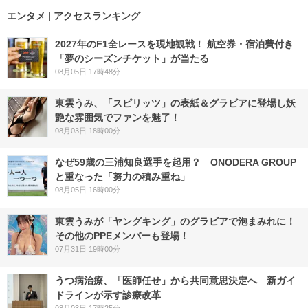
エンタメ | アクセスランキング
2027年のF1全レースを現地観戦！ 航空券・宿泊費付き
「夢のシーズンチケット」が当たる
08月05日 17時48分
東雲うみ、「スピリッツ」の表紙＆グラビアに登場し妖
艶な雰囲気でファンを魅了！
08月03日 18時00分
なぜ59歳の三浦知良選手を起用？ ONODERA GROUP
と重なった「努力の積み重ね」
08月05日 16時00分
東雲うみが「ヤングキング」のグラビアで泡まみれに！
その他のPPEメンバーも登場！
07月31日 19時00分
うつ病治療、「医師任せ」から共同意思決定へ 新ガイ
ドラインが示す診療改革