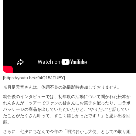
[https://youtu.be/z94Q15JFUEY]
※月足天音さんは、体調不良の為撮影時参加しておりません。
就任後のインタビューでは、初年度の活動について聞かれた松本か
れんさんが「ツアーでファンの皆さんにお菓子を配ったり、コラボ
パッケージの商品を出していただいたりと、“やりたい”と話してい
たことがたくさん叶って、すごく嬉しかったです！」と思い出を回
顧。
さらに、七夕にちなんで今年の「明治おかし大使」としての取り組