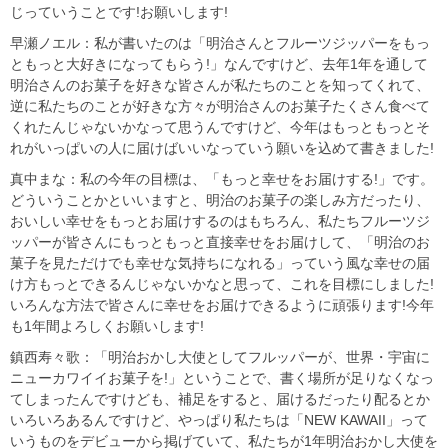
じっていうことです!お願いします!
早瀬ノエル：私が書いたのは「明治さんとフルーツジッパーをもっ
ともっと大好きになってもらう!」なんですけど、去年1年を通して
明治さんのお菓子を好きな皆さんが私たちのことを知ってくれて、
逆に私たちのことが好きな方々が明治さんのお菓子たくさん食べて
くれたんじゃないかなって思うんですけど、今年はもっともっとそ
れがいっぱいの人に届けばいいなっていう願いを込めて書きました!
真中まな：私の今年の目標は、「もっと幸せをお届けする!」です。
どういうことかといいますと、明治のお菓子の楽しみ方だったり、
おいしい幸せをもっとお届けするのはもちろん、私たちフルーツジ
ッパーが皆さんにもっともっと直接幸せをお届けして、「明治のお
菓子を見ただけでも幸せな気持ちになれる」っていう風な幸せの届
け方もっとできるんじゃないかなと思って、これを目標にしました!
いろんな方法で皆さんに幸せをお届けできるように頑張ります!今年
も1年間よろしくお願いします!
鎮西寿々歌：「明治おかし大使としてフルッパーが、世界・宇宙に
ニューカワイイお菓子を!」ということで、書く場所が足りなくなっ
てしまったんですけども、補足をすると、届けるだったり配るとか
いろいろあるんですけど、やっぱり私たちは「NEW KAWAII」って
いうものをデビューから掲げていて、私たちが1年明治おかし大使を