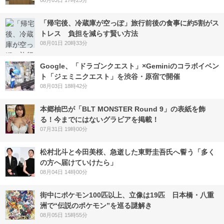
08月03日 17時25分
「帰宅後、冷蔵庫が空っぽ」旅行前後の食事に約5割がス
トレス 負担を減らす賢い方法
08月01日 20時33分
Google、「ドラゴンクエスト」×Geminiのコラボイベン
ト「ジェミニクエスト」を渋谷・原宿で開催
08月03日 18時42分
本郷柚巴が「BLT MONSTER Round 9」の表紙を飾
る！今までにはないグラビアを掲載！
07月31日 19時00分
松村北斗と今田美桜、急逝した東野圭吾氏へ誓う「多く
の方へ届けていけたら」
08月04日 14時00分
街中にポケモン100匹以上、立像は19匹 日本橋・八重
洲で“伝説のポケモン”を巡る謎解き
08月05日 15時55分