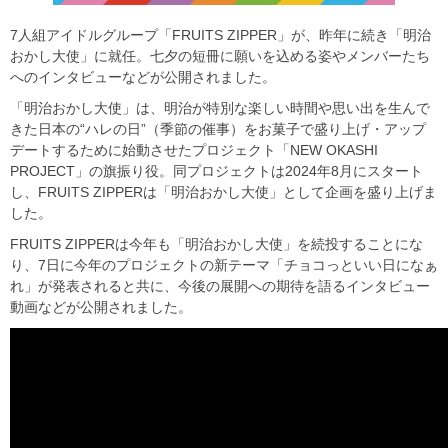
7人組アイドルグループ「FRUITS ZIPPER」が、昨年に続き「明治
おかし大使」に就任。七夕の短冊に願いを込める姿やメンバーたち
へのインタビューなどが公開されました。
「明治おかし大使」は、明治が特別な楽しい時間や思い出を生んで
きた日本の“ハレの日”（季節の催事）をお菓子で盛り上げ・アップ
デートするために始動させたプロジェクト「NEW OKASHI
PROJECT」の旗振り役。同プロジェクトは2024年8月にスタート
し、FRUITS ZIPPERは「明治おかし大使」として企画を盛り上げま
した。
FRUITS ZIPPERは今年も「明治おかし大使」を続投することにな
り、7日に今年のプロジェクトの新テーマ「チョコっといい日になぁ
れ」が発表されると共に、今後の展開への期待を語るインタビュー
動画などが公開されました。