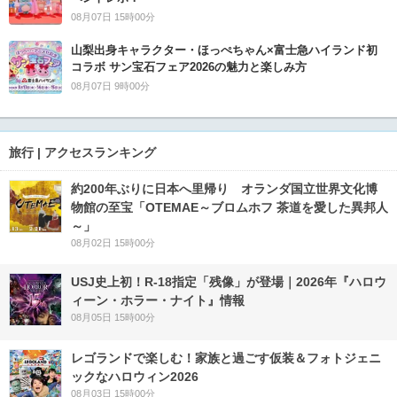
08月07日 15時00分
山梨出身キャラクター・ほっぺちゃん×富士急ハイランド初
コラボ サン宝石フェア2026の魅力と楽しみ方
08月07日 9時00分
旅行 | アクセスランキング
約200年ぶりに日本へ里帰り オランダ国立世界文化博
物館の至宝「OTEMAE～ブロムホフ 茶道を愛した異邦人
～」
08月02日 15時00分
USJ史上初！R-18指定「残像」が登場｜2026年『ハロウ
ィーン・ホラー・ナイト』情報
08月05日 15時00分
レゴランドで楽しむ！家族と過ごす仮装＆フォトジェニ
ックなハロウィン2026
08月03日 15時00分