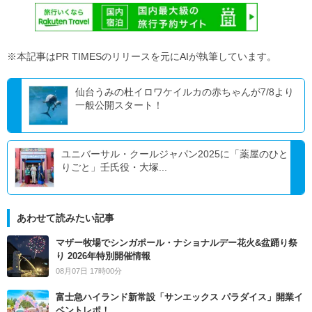
※本記事はPR TIMESのリリースを元にAIが執筆しています。
仙台うみの杜イロワケイルカの赤ちゃんが7/8より
一般公開スタート！
ユニバーサル・クールジャパン2025に「薬屋のひと
りごと」壬氏役・大塚...
あわせて読みたい記事
マザー牧場でシンガポール・ナショナルデー花火&盆踊り祭
り 2026年特別開催情報
08月07日 17時00分
富士急ハイランド新常設「サンエックス パラダイス」開業イ
ベントレポ！