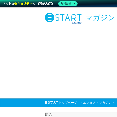
無料診断
マガジン
E START トップページ
>
エンタメ
>
マガジン
総合