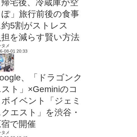
「帰宅後、冷蔵庫が空
っぽ」旅行前後の食事
に約5割がストレス
負担を減らす賢い方法
ンタメ
6-08-01 20:33
oogle、「ドラゴンク
スト」×Geminiのコ
ラボイベント「ジェミ
ニクエスト」を渋谷・
原宿で開催
ンタメ