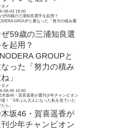
ンタメ
6-08-03 18:00
なぜ59歳の三浦知良選
手を起用？
NODERA GROUPと
重なった「努力の積み
重ね」
ンタメ
6-08-05 16:00
乃木坂46・賀喜遥香が
週刊少年チャンピオン