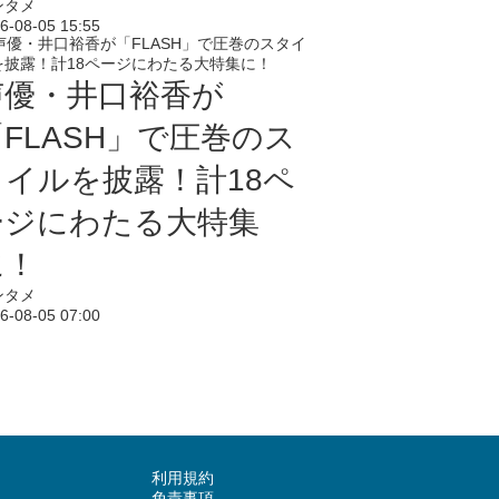
ンタメ
6-08-05 15:55
声優・井口裕香が
「FLASH」で圧巻のス
タイルを披露！計18ペ
ージにわたる大特集
に！
ンタメ
6-08-05 07:00
利用規約
免責事項