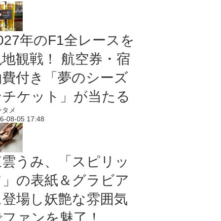
027年のF1全レースを
現地観戦！ 航空券・宿
泊費付き「夢のシーズ
ンチケット」が当たる
ンタメ
6-08-05 17:48
東雲うみ、「スピリッ
ツ」の表紙＆グラビア
に登場し妖艶な雰囲気
でファンを魅了！