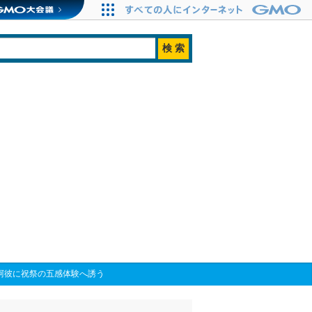
！－阿彼に祝祭の五感体験へ誘う