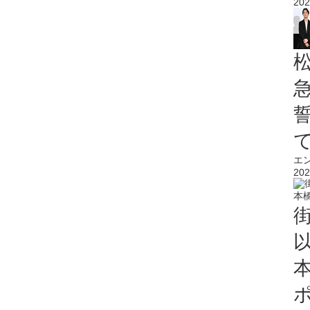
202
エ
202