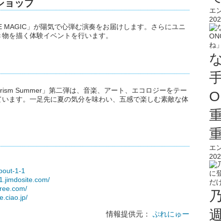
ショップ
エ
202
E MAGIC」が陽気で心弾む演奏をお届けします。さらにユニ
き物を描く体験イベントを行います。
ism Summer」第二弾は、音楽、アート、エコロジーをテー
O
ています。一足先に夏の気分を味わい、五感で楽しむ素敵な体
エ
202
bout-1-1
1.jimdosite.com/
free.com/
e.ciao.jp/
情報提供元：
ぷれにゅー