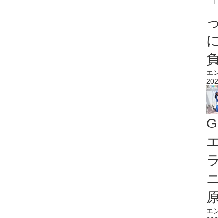
エ
202
G
エ
エ