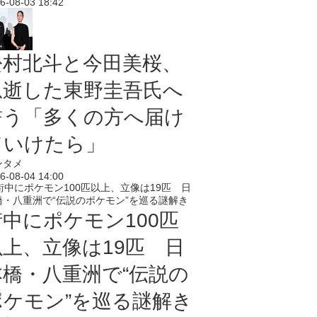
6-08-03 18:42
松村北斗と今田美桜、
急逝した東野圭吾氏へ
誓う「多くの方へ届け
ていけたら」
ンタメ
6-08-04 14:00
街中にポケモン100匹
以上、立像は19匹 日
本橋・八重洲で“伝説の
ポケモン”を巡る謎解き