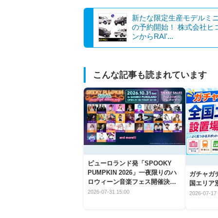
新たな限定生産モデルミ
の予約開始！ 株式会社ヒ
ンからRAI'...
こんな記事も読まれています
ピューロランド発「SPOOKY
PUMPKIN 2026」一夜限りのハ
ガチャガ
ロウィーン音楽フェス開催決
国エリア別
定！
2026-07-31 15:00
2026-07-17 