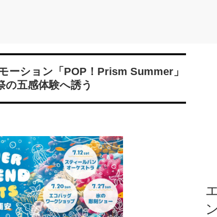
ション「POP！Prism Summer」
祭の五感体験へ誘う
エ