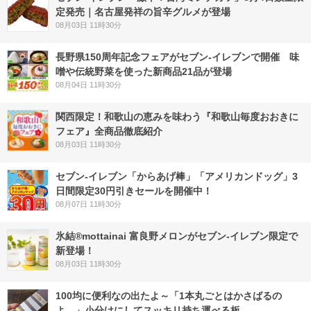
定発売｜名古屋発祥の旨辛グルメが登場
08月03日 11時30分
長野県150周年記念フェアがセブン-イレブンで開催 味
噌や伝統野菜を使った新商品21品が登場
08月04日 11時30分
関西限定！和歌山の恵みを味わう『和歌山毎度おおきに
フェア』全商品徹底紹介
08月03日 11時30分
セブン‐イレブン「からあげ棒」「アメリカンドッグ」3
日間限定30円引きセールを開催中！
08月07日 11時30分
氷結®mottainai 富良野メロンがセブン‐イレブン限定で
新登場！
08月03日 11時30分
100均に便利なの出たよ～「1本丸ごとはかさばるの
よ…」小分けにしてスッキリ持ち運べる板