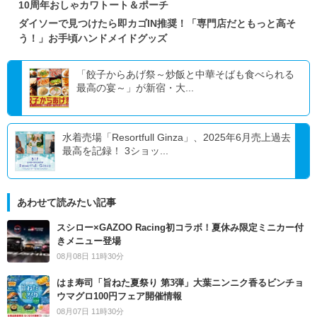
10周年おしゃカワトート＆ポーチ
ダイソーで見つけたら即カゴIN推奨！「専門店だともっと高そ
う！」お手頃ハンドメイドグッズ
「餃子からあげ祭～炒飯と中華そばも食べられる
最高の宴～」が新宿・大...
水着売場「Resortfull Ginza」、2025年6月売上過去
最高を記録！ 3ショッ...
あわせて読みたい記事
スシロー×GAZOO Racing初コラボ！夏休み限定ミニカー付
きメニュー登場
08月08日 11時30分
はま寿司「旨ねた夏祭り 第3弾」大葉ニンニク香るビンチョ
ウマグロ100円フェア開催情報
08月07日 11時30分