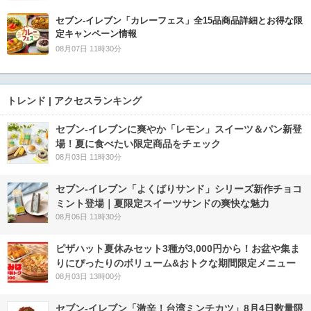
セブン‐イレブン「カレーフェス」全15品商品詳細とお得な限
定キャンペーン情報
08月07日 11時30分
トレンド | アクセスランキング
セブン‐イレブンに爽やか「レモン」スイーツ＆パン新登
場！夏に食べたい限定商品をチェック
08月03日 11時30分
セブン‐イレブン「よくばりサンド」シリーズ新作チョコ
ミント登場｜夏限定スイーツサンドの爽快な魅力
08月06日 11時30分
ピザハット夏休みセット3種が3,000円から！お盆や集ま
りにぴったりのボリューム&おトクな期間限定メニュー
08月03日 13時00分
セブン-イレブン「激辛！台湾ミンチカツ」8月4日数量限