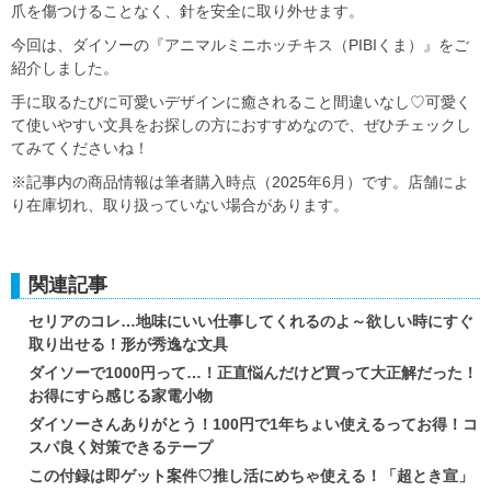
爪を傷つけることなく、針を安全に取り外せます。
今回は、ダイソーの『アニマルミニホッチキス（PIBIくま）』をご
紹介しました。
手に取るたびに可愛いデザインに癒されること間違いなし♡可愛く
て使いやすい文具をお探しの方におすすめなので、ぜひチェックし
てみてくださいね！
※記事内の商品情報は筆者購入時点（2025年6月）です。店舗によ
り在庫切れ、取り扱っていない場合があります。
関連記事
セリアのコレ…地味にいい仕事してくれるのよ～欲しい時にすぐ
取り出せる！形が秀逸な文具
ダイソーで1000円って…！正直悩んだけど買って大正解だった！
お得にすら感じる家電小物
ダイソーさんありがとう！100円で1年ちょい使えるってお得！コ
スパ良く対策できるテープ
この付録は即ゲット案件♡推し活にめちゃ使える！「超とき宣」