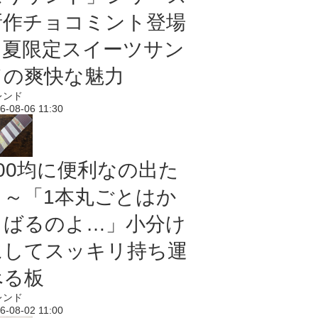
新作チョコミント登場
｜夏限定スイーツサン
ドの爽快な魅力
レンド
6-08-06 11:30
100均に便利なの出た
よ～「1本丸ごとはか
さばるのよ…」小分け
にしてスッキリ持ち運
べる板
レンド
6-08-02 11:00