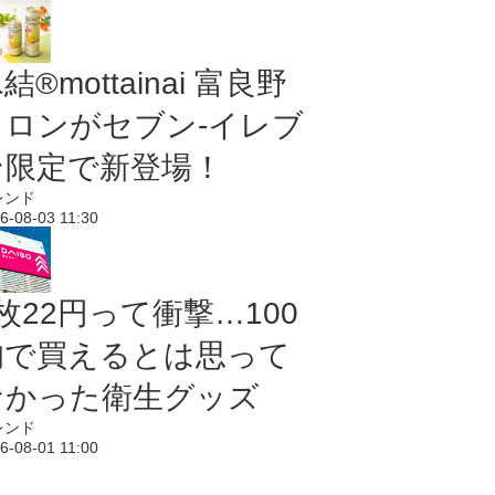
結®mottainai 富良野
メロンがセブン‐イレブ
ン限定で新登場！
レンド
6-08-03 11:30
枚22円って衝撃…100
均で買えるとは思って
なかった衛生グッズ
レンド
6-08-01 11:00