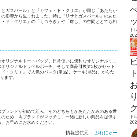
サとガスパール』と『カフェ・ド・クリエ』が同じ「あたたか
」の影響から生まれました。特に『リサとガスパール』のあた
ェ・ド・クリエ』の「くつろぎ」や「癒し」の空間ととても相
ト
202
のオリジナルトートバッグ、日常使いに便利なオリジナルミニ
のオリジナルトラベルポーチ、そして商品引換券3枚がセット
ト
ド・クリエ』で人気のパスタ(単品)、ケーキ(単品)、からだ
なります。
のブランドが初めて組み、そのどちらもがあたたかみのある世
ト
このため、両ブランドがマッチし、一緒に新しい商品を提供す
202
め、お早めにお求めください。
情報提供元：
ぷれにゅー