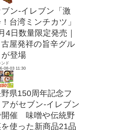
セブン-イレブン「激
辛！台湾ミンチカツ」
8月4日数量限定発売｜
名古屋発祥の旨辛グル
メが登場
レンド
6-08-03 11:30
長野県150周年記念フ
ェアがセブン-イレブン
で開催 味噌や伝統野
菜を使った新商品21品