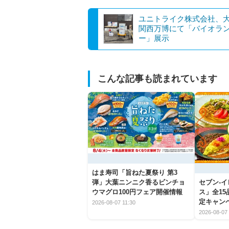
ユニトライク株式会社、
関西万博にて「バイオラ
ー」展示
こんな記事も読まれています
はま寿司「旨ねた夏祭り 第3
弾」大葉ニンニク香るビンチョ
セブン‐
ウマグロ100円フェア開催情報
ス」全1
定キャン
2026-08-07 11:30
2026-08-07 