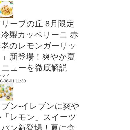
オリーブの丘 8月限定
「冷製カッペリーニ 赤
海老のレモンガーリッ
ク」新登場！爽やか夏
メニューを徹底解説
レンド
6-08-01 11:30
セブン‐イレブンに爽や
か「レモン」スイーツ
＆パン新登場！夏に食