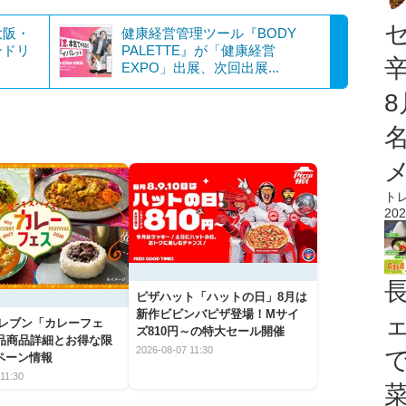
大阪・
健康経営管理ツール『BODY
ンドリ
PALETTE』が「健康経営
EXPO」出展、次回出展...
ト
202
ピザハット「ハットの日」8月は
新作ビビンバピザ登場！Mサイ
イレブン「カレーフェ
ズ810円～の特大セール開催
5品商品詳細とお得な限
2026-08-07 11:30
ペーン情報
11:30