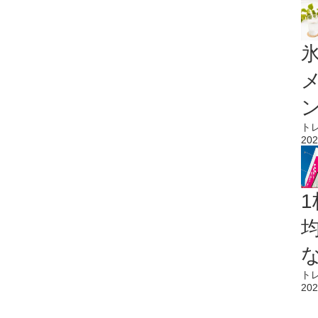
氷
ト
202
1
ト
202