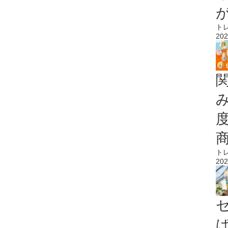
ト
202
ト
202