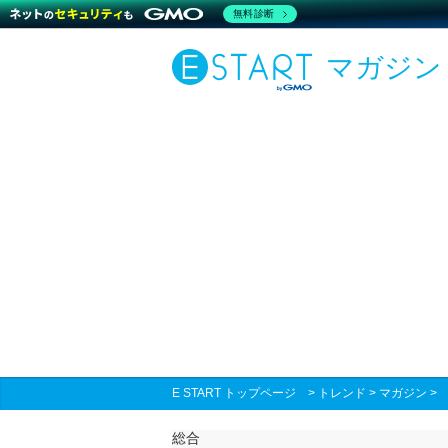
無料診断
マガジン
E START トップページ
>
トレンド
>
マガジン
総合