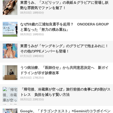
東雲うみ、「スピリッツ」の表紙＆グラビアに登場し妖
艶な雰囲気でファンを魅了！
08月03日 18時00分
なぜ59歳の三浦知良選手を起用？ ONODERA GROUP
と重なった「努力の積み重ね」
08月05日 16時00分
東雲うみが「ヤングキング」のグラビアで泡まみれに！
その他のPPEメンバーも登場！
07月31日 19時00分
うつ病治療、「医師任せ」から共同意思決定へ 新ガイ
ドラインが示す診療改革
08月03日 17時25分
「帰宅後、冷蔵庫が空っぽ」旅行前後の食事に約5割がス
トレス 負担を減らす賢い方法
08月01日 20時33分
Google、「ドラゴンクエスト」×Geminiのコラボイベン