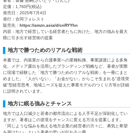
著者：齋藤 憲嗣(さいとう・けんじ)
定価：1,760円(税込)
発売日：2025年7月4日
発行：合同フォレスト
販売先：
https://amzn.asia/d/cnRYYhn
内容：地方で経営している経営者たちに向けた、地方の強みを最大
限に引き出す経営術の提案
地方で勝つためのリアルな戦術
本書では、内装業から介護事業への業種転換、事業譲渡による多角
化、メディア露出を活用したブランディング戦略など、著者が実際
に現場で経験した「地方で勝つためのリアルな戦術」を一冊にまと
めました。「人がいない」「お金がない」からこそ生まれる“逆境突
破”型経営思考、地域ニーズを捉えた事業モデルのつくり方等が詳細
に説明されています。
地方に眠る強みとチャンス
地方では人口減少と若者の都市流出による人手不足が深刻化してい
ますが、著者はこの逆境をチャンスに変える方法を提案します。
「同じような悩みを抱える地方企業の経営者の方々に、勇気と希望
を届けたい」という著者の思いが伝わる一冊。