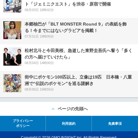
ト「ジェミニクエスト」を渋谷・原宿で開催
08月03日 18時42分
本郷柚巴が「BLT MONSTER Round 9」の表紙を飾
る！今までにはないグラビアを掲載！
07月31日 19時00分
松村北斗と今田美桜、急逝した東野圭吾氏へ誓う「多く
の方へ届けていけたら」
08月04日 14時00分
街中にポケモン100匹以上、立像は19匹 日本橋・八重
洲で“伝説のポケモン”を巡る謎解き
08月05日 15時55分
ページの先頭へ
プライバシー
利用規約
免責事項
ポリシー
Copyright © 2026 GMO INSIGHT Inc. All Rights Reserved.