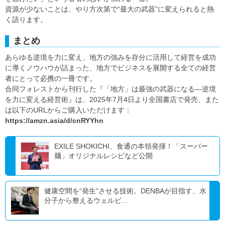
資源が少ないことは、やり方次第で“最大の武器”に変えられると熱
く語ります。
まとめ
あらゆる逆境を力に変え、地方の強みを存分に活用して経営を成功
に導くノウハウが詰まった、地方でビジネスを展開する全ての経営
者にとって必携の一冊です。
合同フォレストから刊行した『「地方」は最強の武器になる―逆境
を力に変える経営術』は、2025年7月4日より全国書店で発売、また
は以下のURLからご購入いただけます：
https://amzn.asia/d/cnRYYhn
EXILE SHOKICHI、食通の本領発揮！「スーパー
麺」オリジナルレシピなど公開
健康空間を“発生”させる技術。DENBAが目指す、水
分子から整えるウェルビ...