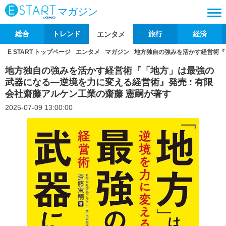
マガジン
総合
トレンド
旅行
経済
エンタメ
E START トップページ
エンタメ
マガジン
地方独自の強みを活かす経営術『
地方独自の強みを活かす経営術『「地方」は最強の
武器になる―逆境を力に変える経営術』発売 : 有限
会社齋藤アルケン工業の齋藤 憲嗣が著す
2025-07-09 13:00:00