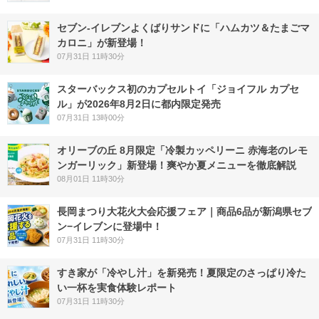
セブン‐イレブンよくばりサンドに「ハムカツ＆たまごマ
カロニ」が新登場！
07月31日 11時30分
スターバックス初のカプセルトイ「ジョイフル カプセ
ル」が2026年8月2日に都内限定発売
07月31日 13時00分
オリーブの丘 8月限定「冷製カッペリーニ 赤海老のレモ
ンガーリック」新登場！爽やか夏メニューを徹底解説
08月01日 11時30分
長岡まつり大花火大会応援フェア｜商品6品が新潟県セブ
ン−イレブンに登場中！
07月31日 11時30分
すき家が「冷やし汁」を新発売！夏限定のさっぱり冷た
い一杯を実食体験レポート
07月31日 11時30分