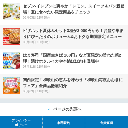
セブン‐イレブンに爽やか「レモン」スイーツ＆パン新登
場！夏に食べたい限定商品をチェック
08月03日 11時30分
ピザハット夏休みセット3種が3,000円から！お盆や集ま
りにぴったりのボリューム&おトクな期間限定メニュー
08月03日 13時00分
はま寿司「国産生さば 100円」など夏限定の旨ねた第2
弾！漬けホタルイカや本鮪ほほ肉も登場中
07月31日 11時30分
関西限定！和歌山の恵みを味わう『和歌山毎度おおきに
フェア』全商品徹底紹介
08月03日 11時30分
ページの先頭へ
プライバシー
利用規約
免責事項
ポリシー