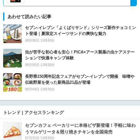
あわせて読みたい記事
セブン‐イレブン「よくばりサンド」シリーズ新作チョコミン
ト登場｜夏限定スイーツサンドの爽快な魅力
08月06日 11時30分
虫が苦手な初心者も安心！PICA×アース製薬の虫ケアステー
ションで快適キャンプ体験
08月05日 11時30分
長野県150周年記念フェアがセブン-イレブンで開催 味噌や
伝統野菜を使った新商品21品が登場
08月04日 11時30分
トレンド | アクセスランキング
セブンカフェ ベーカリーに本格ピザ新登場！手軽に味わ
うマルゲリータ＆照り焼きチキンを全国発売
07月31日 11時30分