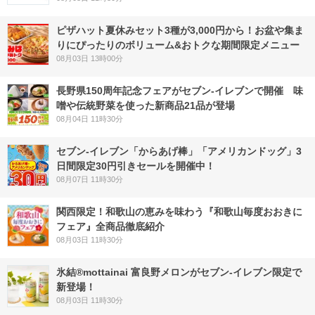
ピザハット夏休みセット3種が3,000円から！お盆や集ま
りにぴったりのボリューム&おトクな期間限定メニュー
08月03日 13時00分
長野県150周年記念フェアがセブン-イレブンで開催 味
噌や伝統野菜を使った新商品21品が登場
08月04日 11時30分
セブン‐イレブン「からあげ棒」「アメリカンドッグ」3
日間限定30円引きセールを開催中！
08月07日 11時30分
関西限定！和歌山の恵みを味わう『和歌山毎度おおきに
フェア』全商品徹底紹介
08月03日 11時30分
氷結®mottainai 富良野メロンがセブン‐イレブン限定で
新登場！
08月03日 11時30分