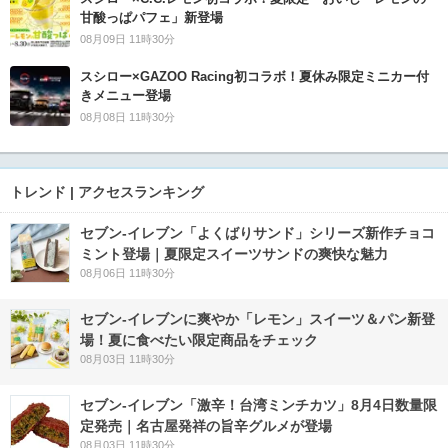
甘酸っぱパフェ」新登場
08月09日 11時30分
スシロー×GAZOO Racing初コラボ！夏休み限定ミニカー付
きメニュー登場
08月08日 11時30分
トレンド | アクセスランキング
セブン‐イレブン「よくばりサンド」シリーズ新作チョコ
ミント登場｜夏限定スイーツサンドの爽快な魅力
08月06日 11時30分
セブン‐イレブンに爽やか「レモン」スイーツ＆パン新登
場！夏に食べたい限定商品をチェック
08月03日 11時30分
セブン-イレブン「激辛！台湾ミンチカツ」8月4日数量限
定発売｜名古屋発祥の旨辛グルメが登場
08月03日 11時30分