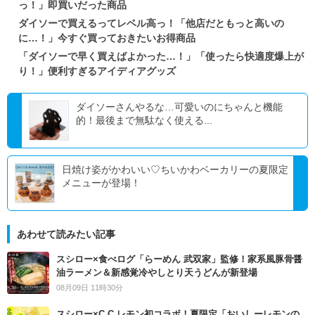
っ！」即買いだった商品
ダイソーで買えるってレベル高っ！「他店だともっと高いの
に…！」今すぐ買っておきたいお得商品
「ダイソーで早く買えばよかった…！」「使ったら快適度爆上が
り！」便利すぎるアイディアグッズ
ダイソーさんやるな…可愛いのにちゃんと機能
的！最後まで無駄なく使える...
日焼け姿がかわいい♡ちいかわベーカリーの夏限定
メニューが登場！
あわせて読みたい記事
スシロー×食べログ「らーめん 武双家」監修！家系風豚骨醤
油ラーメン＆新感覚冷やしとり天うどんが新登場
08月09日 11時30分
スシロー×C.C.レモン初コラボ！夏限定「おいしーレモンの