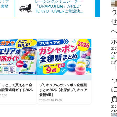
ス！プ
レーシングシミュレーター
ン素材
「DRAPOJI Lite」がRED°
TOKYO TOWERに常設決...
エ
202
チャどこで買える？全
プリキュアのガシャポン全種類
設置場所ガイド2026
まとめ2026【名探偵プリキュア
最新9選】
13:00
2026-07-16 13:00
エ
202