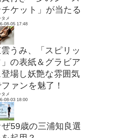
ンチケット」が当たる
ンタメ
6-08-05 17:48
東雲うみ、「スピリッ
ツ」の表紙＆グラビア
に登場し妖艶な雰囲気
でファンを魅了！
ンタメ
6-08-03 18:00
なぜ59歳の三浦知良選
手を起用？