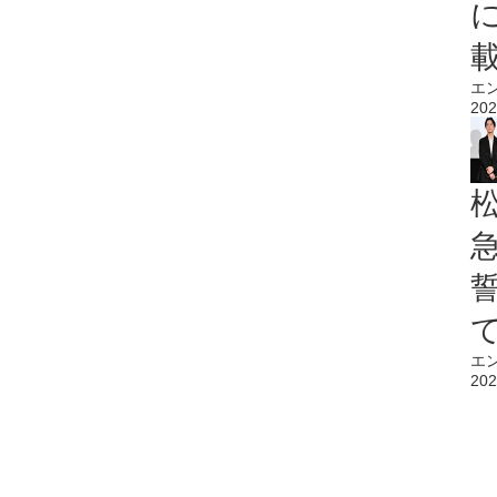
エ
202
エ
202