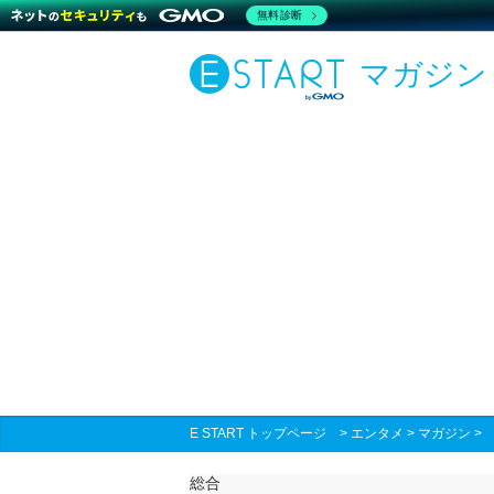
無料診断
マガジン
E START トップページ
>
エンタメ
>
マガジン
総合