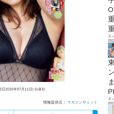
O
エ
202
日2025年07月11日) 白泉社
エ
情報提供元：
マガジンサミット
202