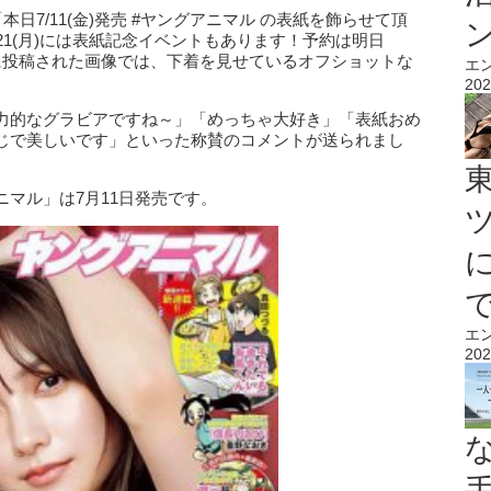
し「本日7/11(金)発売 #ヤングアニマル の表紙を飾らせて頂
21(月)には表紙記念イベントもあります！予約は明日
。同時に投稿された画像では、下着を見せているオフショットな
エ
202
力的なグラビアですね～」「めっちゃ大好き」「表紙おめ
じで美しいです」といった称賛のコメントが送られまし
マル」は7月11日発売です。
エ
202