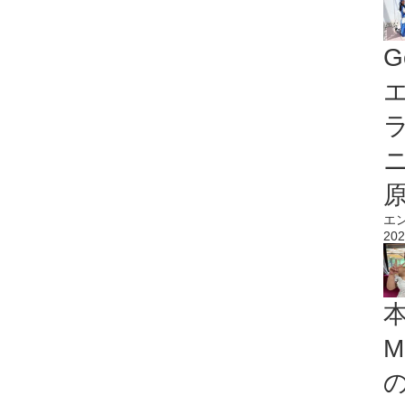
G
エ
エ
202
M