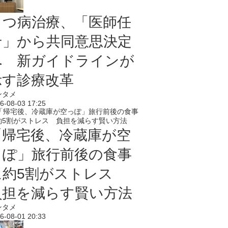
うつ病治療、「医師任
せ」から共同意思決定
へ 新ガイドラインが
示す診療改革
ンタメ
6-08-03 17:25
「帰宅後、冷蔵庫が空
っぽ」旅行前後の食事
に約5割がストレス
負担を減らす賢い方法
ンタメ
6-08-01 20:33