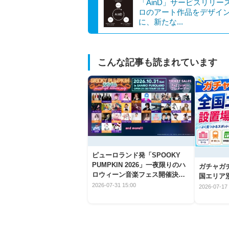
「AinD」サービスリリー
ロのアート作品をデザイ
に、新たな...
こんな記事も読まれています
ピューロランド発「SPOOKY
PUMPKIN 2026」一夜限りのハ
ガチャガ
ロウィーン音楽フェス開催決
国エリア別
定！
2026-07-31 15:00
2026-07-17 