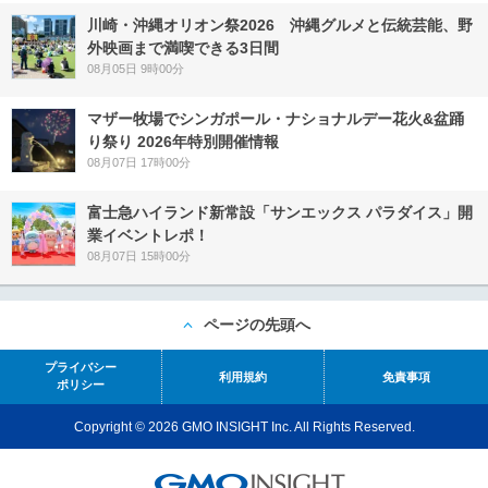
川崎・沖縄オリオン祭2026 沖縄グルメと伝統芸能、野
外映画まで満喫できる3日間
08月05日 9時00分
マザー牧場でシンガポール・ナショナルデー花火&盆踊
り祭り 2026年特別開催情報
08月07日 17時00分
富士急ハイランド新常設「サンエックス パラダイス」開
業イベントレポ！
08月07日 15時00分
ページの先頭へ
プライバシー
利用規約
免責事項
ポリシー
Copyright © 2026 GMO INSIGHT Inc. All Rights Reserved.