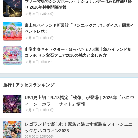
マザー牧場でシンガポール・ナショナルデー花火&盆踊り祭
り 2026年特別開催情報
08月07日 17時00分
富士急ハイランド新常設「サンエックス パラダイス」開業イ
ベントレポ！
08月07日 15時00分
山梨出身キャラクター・ほっぺちゃん×富士急ハイランド初
コラボ サン宝石フェア2026の魅力と楽しみ方
08月07日 9時00分
旅行 | アクセスランキング
USJ史上初！R-18指定「残像」が登場｜2026年『ハロウ
ィーン・ホラー・ナイト』情報
08月05日 15時00分
レゴランドで楽しむ！家族と過ごす仮装＆フォトジェニ
ックなハロウィン2026
08月03日 15時00分