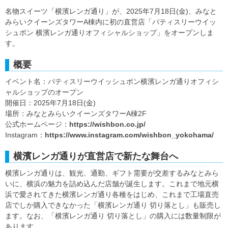
名物スイーツ「横濱レンガ通り」が、2025年7月18日(金)、みなと
みらいクイーンズタワーA棟内に初の直営店「パティスリーウイッ
シュボン 横濱レンガ通りオフィシャルショップ」をオープンしま
す。
概要
イベント名：パティスリーウイッシュボン横濱レンガ通りオフィシ
ャルショップのオープン
開催日：2025年7月18日(金)
場所：みなとみらいクイーンズタワーA棟2F
公式ホームページ：
https://wishbon.co.jp/
Instagram：
https://www.instagram.com/wishbon_yokohama/
横濱レンガ通りが直営店で新たな舞台へ
横濱レンガ通りは、観光、通勤、ギフト需要が交差するみなとみら
いに、横浜の魅力を詰め込んだ店舗が誕生します。これまで地元横
浜で愛されてきた横濱レンガ通り各種をはじめ、これまで工場直売
店でしか購入できなかった「横濱レンガ通り 切り落とし」も販売し
ます。なお、「横濱レンガ通り 切り落とし」の購入には数量制限が
あります。