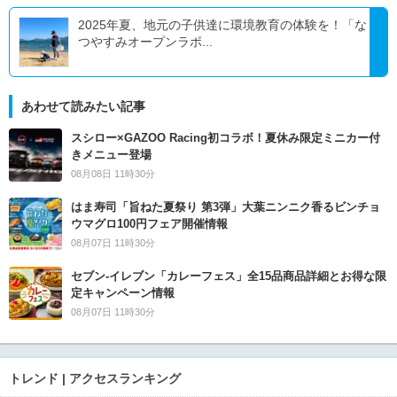
2025年夏、地元の子供達に環境教育の体験を！「な
つやすみオープンラボ...
あわせて読みたい記事
スシロー×GAZOO Racing初コラボ！夏休み限定ミニカー付
きメニュー登場
08月08日 11時30分
はま寿司「旨ねた夏祭り 第3弾」大葉ニンニク香るビンチョ
ウマグロ100円フェア開催情報
08月07日 11時30分
セブン‐イレブン「カレーフェス」全15品商品詳細とお得な限
定キャンペーン情報
08月07日 11時30分
トレンド | アクセスランキング