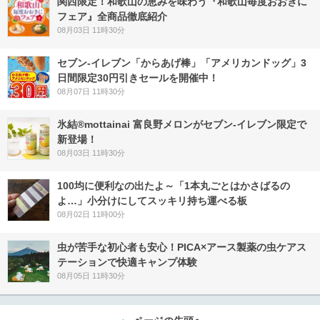
関西限定！和歌山の恵みを味わう『和歌山毎度おおきに
フェア』全商品徹底紹介
08月03日 11時30分
セブン‐イレブン「からあげ棒」「アメリカンドッグ」3
日間限定30円引きセールを開催中！
08月07日 11時30分
氷結®mottainai 富良野メロンがセブン‐イレブン限定で
新登場！
08月03日 11時30分
100均に便利なの出たよ～「1本丸ごとはかさばるの
よ…」小分けにしてスッキリ持ち運べる板
08月02日 11時00分
虫が苦手な初心者も安心！PICA×アース製薬の虫ケアス
テーションで快適キャンプ体験
08月05日 11時30分