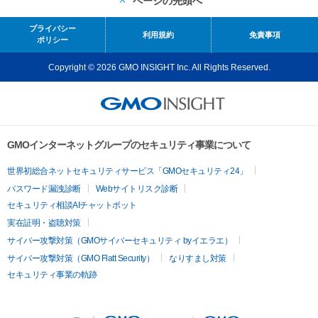
ページの先頭へ
プライバシー
利用規約
免責事項
ポリシー
Copyright © 2026 GMO INSIGHT Inc. All Rights Reserved.
GMOインターネットグループのセキュリティ事業について
世界初総合ネットセキュリティサービス「GMOセキュリティ24」
パスワード漏洩診断
Webサイトリスク診断
セキュリティ相談AIチャットボット
実在証明・盗聴対策
サイバー攻撃対策（GMOサイバーセキュリティ byイエラエ）
サイバー攻撃対策（GMO Flatt Security）
なりすまし対策
セキュリティ事業の軌跡