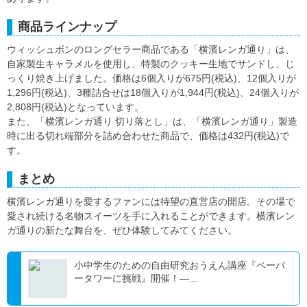
商品ラインナップ
ウィッシュボンのロングセラー商品である「横濱レンガ通り」は、
自家製生キャラメルを使用し、特製のクッキー生地でサンドし、じ
っくり焼き上げました。価格は6個入りが675円(税込)、12個入りが
1,296円(税込)、3種詰合せは18個入りが1,944円(税込)、24個入りが
2,808円(税込)となっています。
また、「横濱レンガ通り 切り落とし」は、「横濱レンガ通り」製造
時に出る切れ端部分を詰め合わせた商品で、価格は432円(税込)で
す。
まとめ
横濱レンガ通りを愛するファンには待望の直営店の開店。その場で
愛され続ける名物スイーツを手に入れることができます。横濱レン
ガ通りの新たな舞台を、ぜひ体験してみてください。
小中学生のための自由研究おうえん講座『ペーパ
ータワーに挑戦』開催！―...