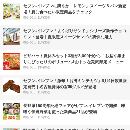
セブン‐イレブンに爽やか「レモン」スイーツ＆パン新登
場！夏に食べたい限定商品をチェック
08月03日 11時30分
セブン‐イレブン「よくばりサンド」シリーズ新作チョコ
ミント登場｜夏限定スイーツサンドの爽快な魅力
08月06日 11時30分
ピザハット夏休みセット3種が3,000円から！お盆や集ま
りにぴったりのボリューム&おトクな期間限定メニュー
08月03日 13時00分
セブン-イレブン「激辛！台湾ミンチカツ」8月4日数量限
定発売｜名古屋発祥の旨辛グルメが登場
08月03日 11時30分
長野県150周年記念フェアがセブン-イレブンで開催 味
噌や伝統野菜を使った新商品21品が登場
08月04日 11時30分